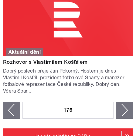
Aktuální dění
Rozhovor s Vlastimilem Košťálem
Dobrý poslech přeje Jan Pokorný. Hostem je dnes
Vlastimil Košťál, prezident fotbalové Sparty a manažer
fotbalové reprezentace České republiky. Dobrý den.
Včera Spar...
STRÁNKY
176
n
zí