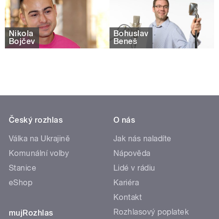
Nikola
Bohuslav
Bojčev
Beneš
Český rozhlas
O nás
Válka na Ukrajině
Jak nás naladíte
Komunální volby
Nápověda
Stanice
Lidé v rádiu
eShop
Kariéra
Kontakt
Rozhlasový poplatek
mujRozhlas