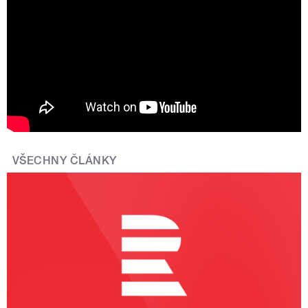
jasné. Ve zpravodajství ne
VŠECHNY ČLÁNKY