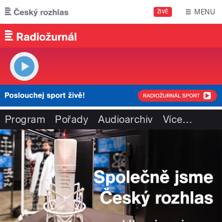
Přejít k hlavnímu obsahu
MENU
ŽIVĚ
Program
Pořady
Audioarchiv
Více
…