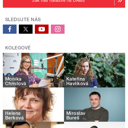
Jak nás naladíte na DABu
SLEDUJTE NÁS
KOLEGOVÉ
Monika
Kateřina
Chmilová
Havlíková
Helena
Miroslav
Berková
Bureš