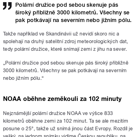
Polární družice pod sebou skenuje pás
široký přibližně 3000 kilometrů. Všechny se
pak potkávají na severním nebo jižním pólu.
Takže například ve Skandinávii už nevidí skoro nic a
spolehají na druhý satelitní zdroj meteorologických dat,
tedy polární družice, které snímají zemi z jihu na sever.
„Polární družice pod sebou skenuje pás široký přibližně
3000 kilometrů. Všechny se pak potkávají na severním
nebo jižním pólu.“
NOAA oběhne zeměkouli za 102 minuty
Nejznámější polární družice NOAA ve výšce 833
kilometrů oběhne zemi za 102 minut. Ta se ale mezitím
posune o 25°, takže už snímá jinou část Evropy. Rozdíl je
veliký, na jednom snímku vidíme Českou republiku, na