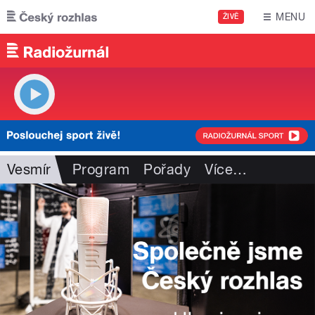
Přejít k hlavnímu obsahu
MENU
ŽIVĚ
Vesmír
Program
Pořady
Více
…