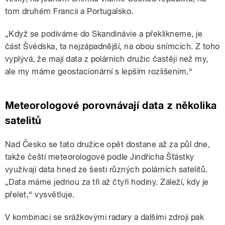
tom druhém Francii a Portugalsko.
„Když se podíváme do Skandinávie a překlikneme, je
část Švédska, ta nejzápadnější, na obou snímcích. Z toho
vyplývá, že mají data z polárních družic častěji než my,
ale my máme geostacionární s lepším rozlišením.“
Meteorologové porovnávají data z několika
satelitů
Nad Česko se tato družice opět dostane až za půl dne,
takže čeští meteorologové podle Jindřicha Šťástky
využívají data hned ze šesti různých polárních satelitů.
„Data máme jednou za tři až čtyři hodiny. Záleží, kdy je
přelet,“ vysvětluje.
V kombinaci se srážkovými radary a dalšími zdroji pak