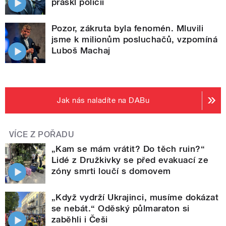
práskl policii
Pozor, zákruta byla fenomén. Mluvili
jsme k milionům posluchačů, vzpomíná
Luboš Machaj
Jak nás naladíte na DABu
VÍCE Z POŘADU
„Kam se mám vrátit? Do těch ruin?“
Lidé z Družkivky se před evakuací ze
zóny smrti loučí s domovem
„Když vydrží Ukrajinci, musíme dokázat
se nebát.“ Oděský půlmaraton si
zaběhli i Češi