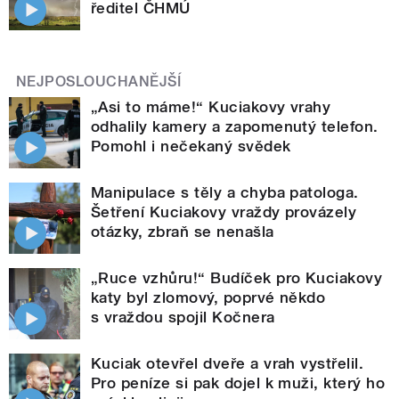
ředitel ČHMÚ
NEJPOSLOUCHANĚJŠÍ
„Asi to máme!“ Kuciakovy vrahy
odhalily kamery a zapomenutý telefon.
Pomohl i nečekaný svědek
Manipulace s těly a chyba patologa.
Šetření Kuciakovy vraždy provázely
otázky, zbraň se nenašla
„Ruce vzhůru!“ Budíček pro Kuciakovy
katy byl zlomový, poprvé někdo
s vraždou spojil Kočnera
Kuciak otevřel dveře a vrah vystřelil.
Pro peníze si pak dojel k muži, který ho