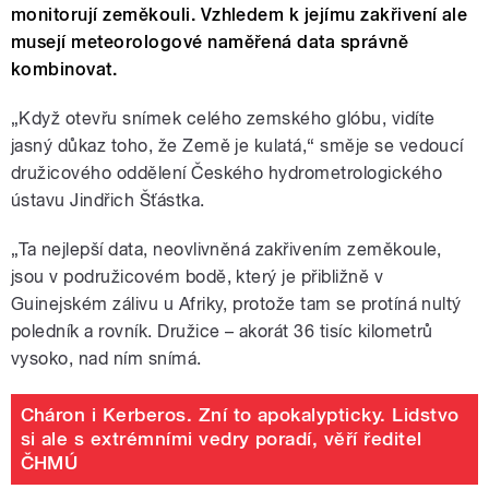
monitorují zeměkouli. Vzhledem k jejímu zakřivení ale
musejí meteorologové naměřená data správně
kombinovat.
„Když otevřu snímek celého zemského glóbu, vidíte
jasný důkaz toho, že Země je kulatá,“ směje se vedoucí
družicového oddělení Českého hydrometrologického
ústavu Jindřich Šťástka.
„Ta nejlepší data, neovlivněná zakřivením zeměkoule,
jsou v podružicovém bodě, který je přibližně v
Guinejském zálivu u Afriky, protože tam se protíná nultý
poledník a rovník. Družice – akorát 36 tisíc kilometrů
vysoko, nad ním snímá.
Cháron i Kerberos. Zní to apokalypticky. Lidstvo
si ale s extrémními vedry poradí, věří ředitel
ČHMÚ