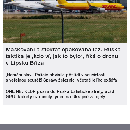
Maskování a stokrát opakovaná lež. Ruská
taktika je ‚kdo ví, jak to bylo‘, říká o dronu
v Lipsku Bříza
‚Nemám slov.‘ Policie obvinila pět lidí v souvislosti
s veřejnou soutěží Správy železnic, včetně jejího exšéfa
ONLINE: KLDR posílá do Ruska balistické střely, uvádí
GRU. Rakety už minulý týden na Ukrajině zabíjely