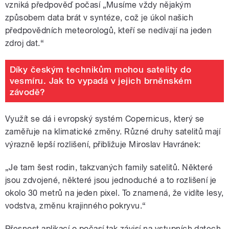
vzniká předpověď počasí „Musíme vždy nějakým
způsobem data brát v syntéze, což je úkol našich
předpovědních meteorologů, kteří se nedívají na jeden
zdroj dat.“
Díky českým technikům mohou satelity do
vesmíru. Jak to vypadá v jejich brněnském
závodě?
Využít se dá i evropský systém Copernicus, který se
zaměřuje na klimatické změny. Různé druhy satelitů mají
výrazně lepší rozlišení, přibližuje Miroslav Havránek:
„Je tam šest rodin, takzvaných family satelitů. Některé
jsou zdvojené, některé jsou jednoduché a to rozlišení je
okolo 30 metrů na jeden pixel. To znamená, že vidíte lesy,
vodstva, změnu krajinného pokryvu.“
Přesnost aplikací o počasí tak závisí na vstupních datech