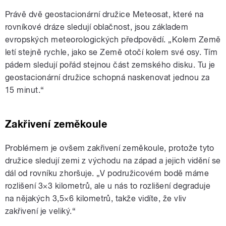
Právě dvě geostacionární družice Meteosat, které na
rovníkové dráze sledují oblačnost, jsou základem
evropských meteorologických předpovědí. „Kolem Země
letí stejně rychle, jako se Země otočí kolem své osy. Tím
pádem sledují pořád stejnou část zemského disku. Tu je
geostacionární družice schopná naskenovat jednou za
15 minut.“
Zakřivení zeměkoule
Problémem je ovšem zakřivení zeměkoule, protože tyto
družice sledují zemi z východu na západ a jejich vidění se
dál od rovníku zhoršuje. „V podružicovém bodě máme
rozlišení 3×3 kilometrů, ale u nás to rozlišení degraduje
na nějakých 3,5×6 kilometrů, takže vidíte, že vliv
zakřivení je veliký.“