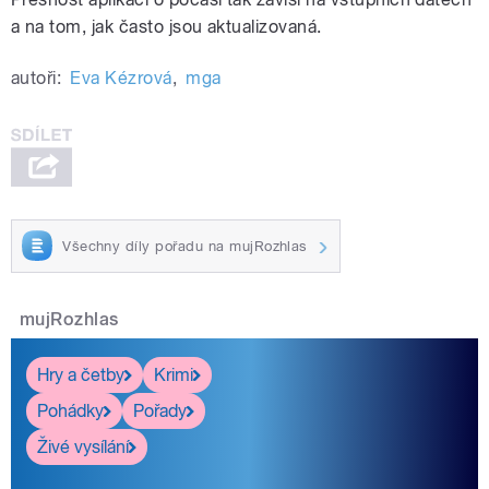
a na tom, jak často jsou aktualizovaná.
autoři:
Eva Kézrová
,
mga
Všechny díly pořadu na mujRozhlas
mujRozhlas
Hry a četby
Krimi
Pohádky
Pořady
Živé vysílání