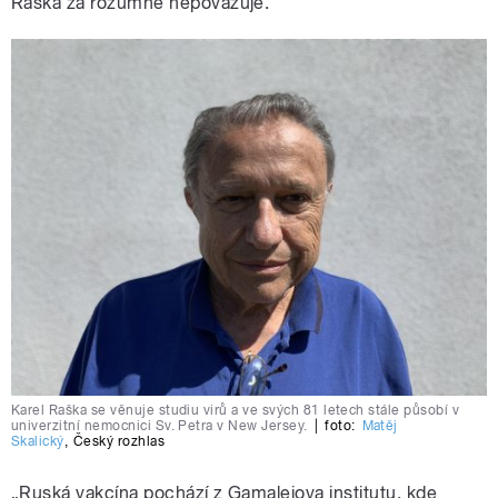
Raška za rozumné nepovažuje.
Karel Raška se věnuje studiu virů a ve svých 81 letech stále působí v
univerzitní nemocnici Sv. Petra v New Jersey.
|
foto:
Matěj
Skalický
,
Český rozhlas
„Ruská vakcína pochází z Gamalejova institutu, kde