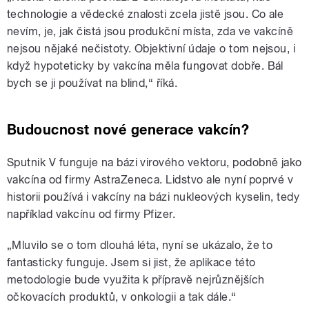
technologie a vědecké znalosti zcela jistě jsou. Co ale
nevím, je, jak čistá jsou produkční místa, zda ve vakcíně
nejsou nějaké nečistoty. Objektivní údaje o tom nejsou, i
když hypoteticky by vakcína měla fungovat dobře. Bál
bych se ji používat na blind,“ říká.
Budoucnost nové generace vakcín?
Sputnik V funguje na bázi virového vektoru, podobně jako
vakcína od firmy AstraZeneca. Lidstvo ale nyní poprvé v
historii používá i vakcíny na bázi nukleových kyselin, tedy
například vakcínu od firmy Pfizer.
„Mluvilo se o tom dlouhá léta, nyní se ukázalo, že to
fantasticky funguje. Jsem si jist, že aplikace této
metodologie bude využita k přípravě nejrůznějších
očkovacích produktů, v onkologii a tak dále.“