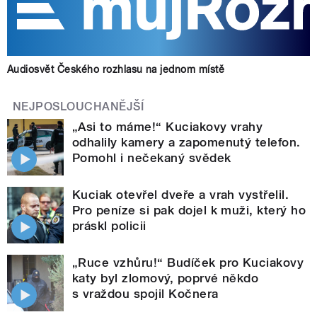
Audiosvět Českého rozhlasu na jednom místě
NEJPOSLOUCHANĚJŠÍ
„Asi to máme!“ Kuciakovy vrahy
odhalily kamery a zapomenutý telefon.
Pomohl i nečekaný svědek
Kuciak otevřel dveře a vrah vystřelil.
Pro peníze si pak dojel k muži, který ho
práskl policii
„Ruce vzhůru!“ Budíček pro Kuciakovy
katy byl zlomový, poprvé někdo
s vraždou spojil Kočnera