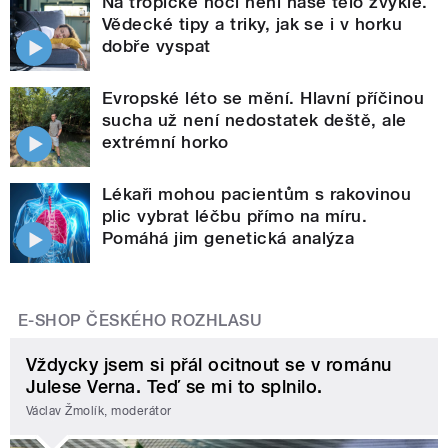
Na tropické noci není naše tělo zvyklé.
Vědecké tipy a triky, jak se i v horku
dobře vyspat
Evropské léto se mění. Hlavní příčinou
sucha už není nedostatek deště, ale
extrémní horko
Lékaři mohou pacientům s rakovinou
plic vybrat léčbu přímo na míru.
Pomáhá jim genetická analýza
E-SHOP ČESKÉHO ROZHLASU
Vždycky jsem si přál ocitnout se v románu
Julese Verna. Teď se mi to splnilo.
Václav Žmolík, moderátor