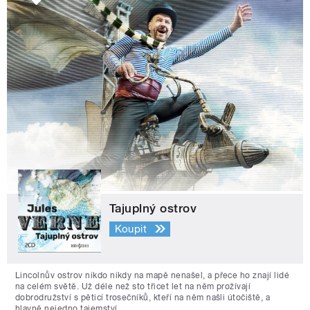
Tajuplný ostrov
Koupit
Lincolnův ostrov nikdo nikdy na mapě nenašel, a přece ho znají lidé
na celém světě. Už déle než sto třicet let na něm prožívají
dobrodružství s pěticí trosečníků, kteří na něm našli útočiště, a
hlavně nejedno tajemství.