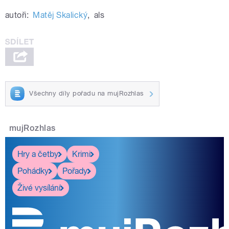
autoři:
Matěj Skalický
,
als
Všechny díly pořadu na mujRozhlas
mujRozhlas
Hry a četby
Krimi
Pohádky
Pořady
Živé vysílání