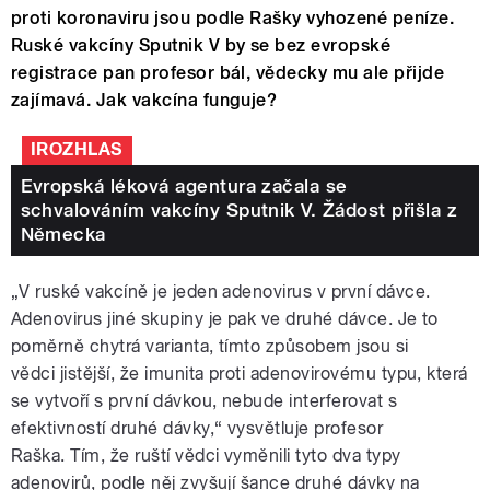
proti koronaviru jsou podle Rašky vyhozené peníze.
Ruské vakcíny Sputnik V by se bez evropské
registrace pan profesor bál, vědecky mu ale přijde
zajímavá. Jak vakcína funguje?
IROZHLAS
Evropská léková agentura začala se
schvalováním vakcíny Sputnik V. Žádost přišla z
Německa
„V ruské vakcíně je jeden adenovirus v první dávce.
Adenovirus jiné skupiny je pak ve druhé dávce. Je to
poměrně chytrá varianta, tímto způsobem jsou si
vědci jistější, že imunita proti adenovirovému typu, která
se vytvoří s první dávkou, nebude interferovat s
efektivností druhé dávky,“ vysvětluje profesor
Raška. Tím, že ruští vědci vyměnili tyto dva typy
adenovirů, podle něj zvyšují šance druhé dávky na