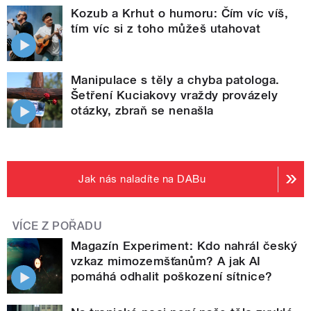
Kozub a Krhut o humoru: Čím víc víš,
tím víc si z toho můžeš utahovat
Manipulace s těly a chyba patologa.
Šetření Kuciakovy vraždy provázely
otázky, zbraň se nenašla
Jak nás naladíte na DABu
VÍCE Z POŘADU
Magazín Experiment: Kdo nahrál český
vzkaz mimozemšťanům? A jak AI
pomáhá odhalit poškození sítnice?