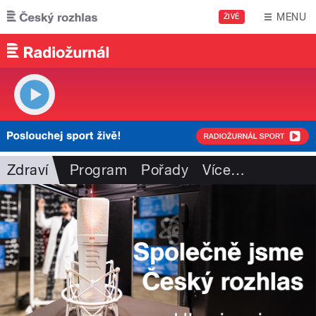
Přejít k hlavnímu obsahu
MENU
ŽIVĚ
Zdraví
Program
Pořady
Více
…