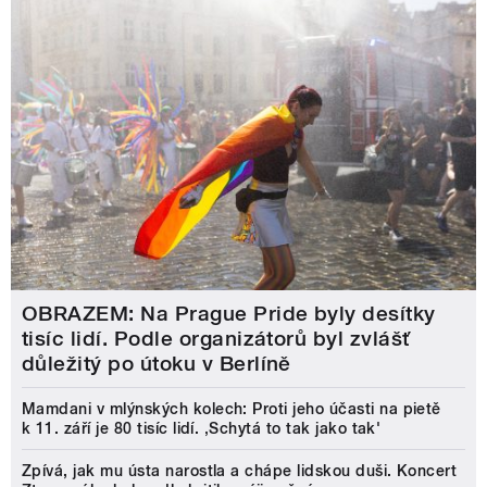
OBRAZEM: Na Prague Pride byly desítky
tisíc lidí. Podle organizátorů byl zvlášť
důležitý po útoku v Berlíně
Mamdani v mlýnských kolech: Proti jeho účasti na pietě
k 11. září je 80 tisíc lidí. ‚Schytá to tak jako tak'
Zpívá, jak mu ústa narostla a chápe lidskou duši. Koncert