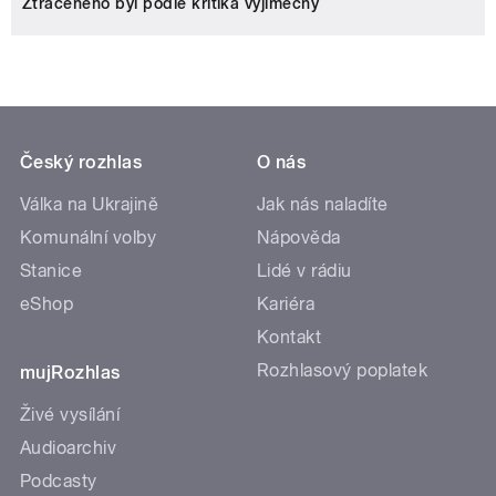
Ztraceného byl podle kritika výjimečný
Český rozhlas
O nás
Válka na Ukrajině
Jak nás naladíte
Komunální volby
Nápověda
Stanice
Lidé v rádiu
eShop
Kariéra
Kontakt
Rozhlasový poplatek
mujRozhlas
Živé vysílání
Audioarchiv
Podcasty