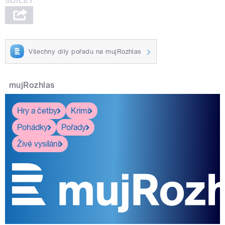
Všechny díly pořadu na mujRozhlas
mujRozhlas
Hry a četby
Krimi
Pohádky
Pořady
Živé vysílání