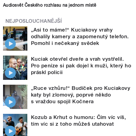
Audiosvět Českého rozhlasu na jednom místě
NEJPOSLOUCHANĚJŠÍ
„Asi to máme!“ Kuciakovy vrahy
odhalily kamery a zapomenutý telefon.
Pomohl i nečekaný svědek
Kuciak otevřel dveře a vrah vystřelil.
Pro peníze si pak dojel k muži, který ho
práskl policii
„Ruce vzhůru!“ Budíček pro Kuciakovy
katy byl zlomový, poprvé někdo
s vraždou spojil Kočnera
Kozub a Krhut o humoru: Čím víc víš,
tím víc si z toho můžeš utahovat