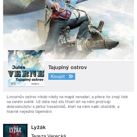
Tajuplný ostrov
Koupit
Lincolnův ostrov nikdo nikdy na mapě nenašel, a přece ho znají lidé
na celém světě. Už déle než sto třicet let na něm prožívají
dobrodružství s pěticí trosečníků, kteří na něm našli útočiště, a
hlavně nejedno tajemství.
Lyžák
Tereza Verecká