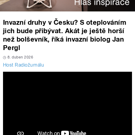
Invazní druhy v Česku? S oteplováním
jich bude přibývat. Akát je ještě horší
než bolševník, říká invazní biolog Jan
Pergl
8. duben 2026
Host Radiožurnálu