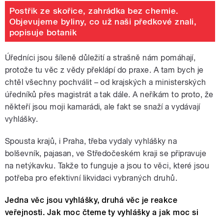
Postřik ze skořice, zahrádka bez chemie.
Objevujeme byliny, co už naši předkové znali,
popisuje botanik
Úředníci jsou šíleně důležití a strašně nám pomáhají,
protože tu věc z vědy překlápí do praxe. A tam bych je
chtěl všechny pochválit – od krajských a ministerských
úředníků přes magistrát a tak dále. A neříkám to proto, že
někteří jsou moji kamarádi, ale fakt se snaží a vydávají
vyhlášky.
Spousta krajů, i Praha, třeba vydaly vyhlášky na
bolševník, pajasan, ve Středočeském kraji se připravuje
na netýkavku. Takže to funguje a jsou to věci, které jsou
potřeba pro efektivní likvidaci vybraných druhů.
Jedna věc jsou vyhlášky, druhá věc je reakce
veřejnosti. Jak moc čteme ty vyhlášky a jak moc si