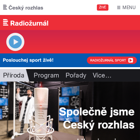
Přejít k hlavnímu obsahu
MENU
ŽIVĚ
Příroda
Program
Pořady
Více
…