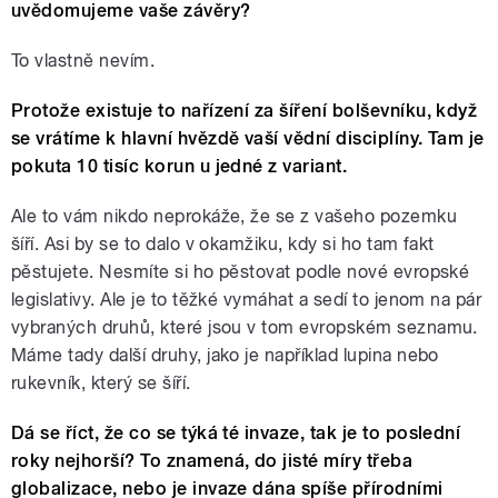
uvědomujeme vaše závěry?
To vlastně nevím.
Protože existuje to nařízení za šíření bolševníku, když
se vrátíme k hlavní hvězdě vaší vědní disciplíny. Tam je
pokuta 10 tisíc korun u jedné z variant.
Ale to vám nikdo neprokáže, že se z vašeho pozemku
šíří. Asi by se to dalo v okamžiku, kdy si ho tam fakt
pěstujete. Nesmíte si ho pěstovat podle nové evropské
legislativy. Ale je to těžké vymáhat a sedí to jenom na pár
vybraných druhů, které jsou v tom evropském seznamu.
Máme tady další druhy, jako je například lupina nebo
rukevník, který se šíří.
Dá se říct, že co se týká té invaze, tak je to poslední
roky nejhorší? To znamená, do jisté míry třeba
globalizace, nebo je invaze dána spíše přírodními