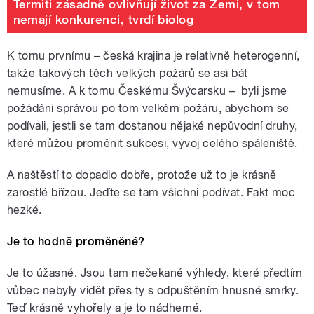
Termiti zásadně ovlivňují život za Zemi, v tom
nemají konkurenci, tvrdí biolog
K tomu prvnímu – česká krajina je relativně heterogenní,
takže takových těch velkých požárů se asi bát
nemusíme. A k tomu Českému Švýcarsku
–
byli jsme
požádáni správou po tom velkém požáru, abychom se
podívali, jestli se tam dostanou nějaké nepůvodní druhy,
které můžou proměnit sukcesi, vývoj celého spáleniště.
A naštěstí to dopadlo dobře, protože už to je krásně
zarostlé břízou. Jeďte se tam všichni podívat. Fakt moc
hezké.
Je to hodně proměněné?
Je to úžasné. Jsou tam nečekané výhledy, které předtím
vůbec nebyly vidět přes ty s odpuštěním hnusné smrky.
Teď krásně vyhořely a je to nádherné.