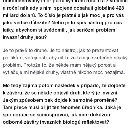
dokumentovaných případů vymírání rostlin a živočichů
a roční náklady s nimi spojené dosahují globálně 423
miliard dolarů. To číslo je platné a jak moc je pro vás
jako vědce důležité? Nebo je to spíš nástroj pro nás
laiky, abychom si uvědomili, jak seriózní problém
invazní druhy jsou?
Je to právě to druhé. Je to nástroj, jak to prezentovat
politikům, veřejnosti, aby cítila, že tam je skutečně nějaký
problém. Protože to, že někde mám nějaký porost a
vytlačuje mi nějaké druhy, vlastně nikoho moc nezajímá.
Mě tedy zajímá potom následek v případě, že dojdete
k závěru, že se někde objevil druh, který je invazní.
Jakým způsobem pak dojde k samotné proměně?
Tam přece musí přijít ten fenomén úředníka. Jaká je
spolupráce se samosprávou, jak moc dokážou
odborné závěry invazních biologů reflektovat?