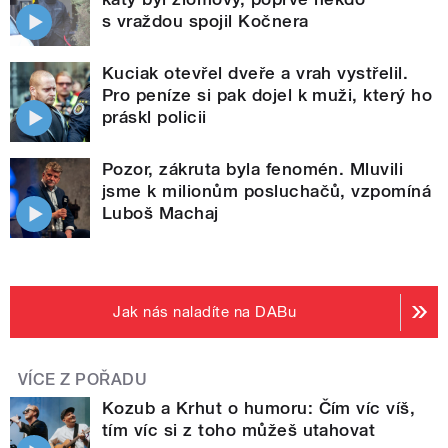
s vraždou spojil Kočnera
Kuciak otevřel dveře a vrah vystřelil.
Pro peníze si pak dojel k muži, který ho
práskl policii
Pozor, zákruta byla fenomén. Mluvili
jsme k milionům posluchačů, vzpomíná
Luboš Machaj
Jak nás naladíte na DABu
VÍCE Z POŘADU
Kozub a Krhut o humoru: Čím víc víš,
tím víc si z toho můžeš utahovat