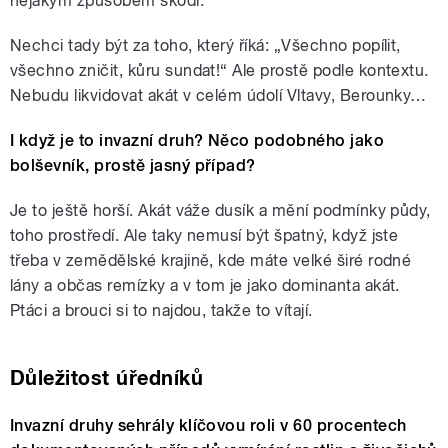
nějakým způsobem škodí.
Nechci tady být za toho, který říká: „Všechno popílit,
všechno zničit, kůru sundat!“ Ale prostě podle kontextu.
Nebudu likvidovat akát v celém údolí Vltavy, Berounky…
I když je to invazní druh? Něco podobného jako
bolševník, prostě jasný případ?
Je to ještě horší. Akát váže dusík a mění podmínky půdy,
toho prostředí. Ale taky nemusí být špatný, když jste
třeba v zemědělské krajině, kde máte velké širé rodné
lány a občas remízky a v tom je jako dominanta akát.
Ptáci a brouci si to najdou, takže to vítají.
Důležitost úředníků
Invazní druhy sehrály klíčovou roli v 60 procentech