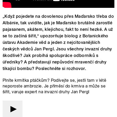
„Když pojedete na dovolenou přes Maďarsko třeba do
Albánie, tak uvidíte, jak je Maďarsko brutálně zarostlé
pajasanem, akátem, klejichou, fakt to není hezké. A už
se to začíná šířit,“ upozorňuje biolog z Botanického
ústavu Akademie věd a jeden z nejcitovanějších
českých vědců Jan Pergl. Jsou všechny invazní druhy
škodlivé? Jak probíhá spolupráce odborníků s
úředníky? A představují nepůvodní mravenčí druhy
tikající bombu? Poslechněte si rozhovor.
Plníte krmítka ptáčkům? Podívejte se, jestli tam v létě
neporoste ambrozie. Je příměsí do krmiva a může se
šířit, varuje expert na invazní druhy Jan Pergl