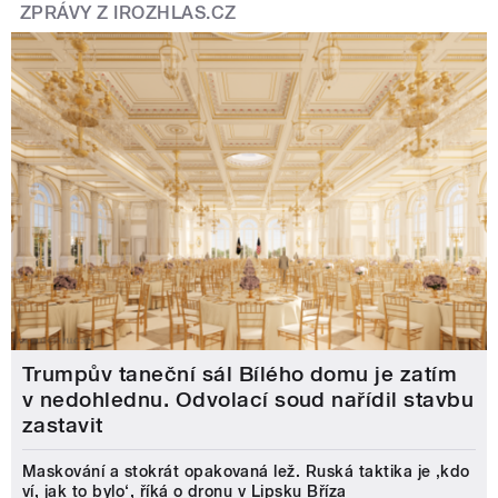
ZPRÁVY Z IROZHLAS.CZ
Trumpův taneční sál Bílého domu je zatím
v nedohlednu. Odvolací soud nařídil stavbu
zastavit
Maskování a stokrát opakovaná lež. Ruská taktika je ‚kdo
ví, jak to bylo‘, říká o dronu v Lipsku Bříza