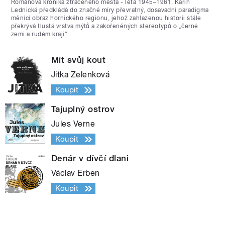
Románová kronika ztraceného města - léta 1945–1961. Karin
Lednická předkládá do značné míry převratný, dosavadní paradigma
měnící obraz hornického regionu, jehož zahlazenou historii stále
překrývá tlustá vrstva mýtů a zakořeněných stereotypů o „černé
zemi a rudém kraji“.
Mít svůj kout
Jitka Zelenková
Koupit
Tajuplný ostrov
Jules Verne
Koupit
Denár v dívčí dlani
Václav Erben
Koupit