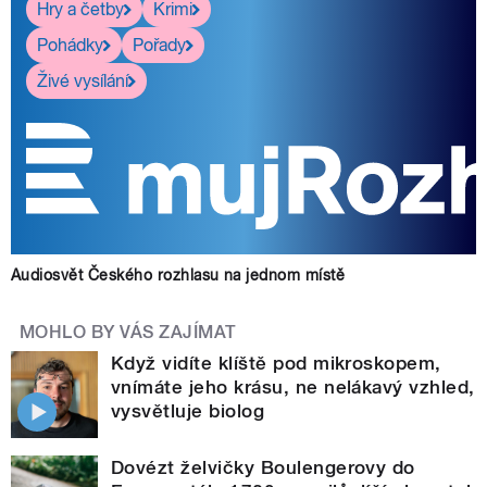
Hry a četby
Krimi
Pohádky
Pořady
Živé vysílání
Audiosvět Českého rozhlasu na jednom místě
MOHLO BY VÁS ZAJÍMAT
Když vidíte klíště pod mikroskopem,
vnímáte jeho krásu, ne nelákavý vzhled,
vysvětluje biolog
Dovézt želvičky Boulengerovy do