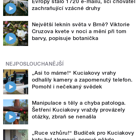
Evropy stálo 1720 e-mailů, líčí chovatel
zachraňující vzácné druhy
Největší leknín světa v Brně? Viktorie
Cruzova kvete v noci a mění při tom
barvy, popisuje botanička
NEJPOSLOUCHANĚJŠÍ
„Asi to máme!“ Kuciakovy vrahy
odhalily kamery a zapomenutý telefon.
Pomohl i nečekaný svědek
Manipulace s těly a chyba patologa.
Šetření Kuciakovy vraždy provázely
otázky, zbraň se nenašla
„Ruce vzhůru!“ Budíček pro Kuciakovy
katy byl zlomový, poprvé někdo