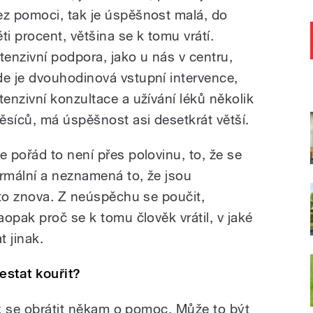
ez pomoci, tak je úspěšnost malá, do
ěti procent, většina se k tomu vrátí.
ntenzivní podpora, jako u nás v centru,
de je dvouhodinová vstupní intervence,
ntenzivní konzultace a užívání léků několik
ěsíců, má úspěšnost asi desetkrát větší.
le pořád to není přes polovinu, to, že se
ormální a neznamená to, že jsou
 to znova. Z neúspěchu se poučit,
opak proč se k tomu člověk vrátil, v jaké
t jinak.
řestat kouřit?
ak se obrátit někam o pomoc. Může to být