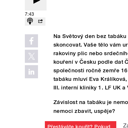
7:43
Na Světový den bez tabáku 
skoncovat. Vaše tělo vám urč
rakoviny plic nebo srdečníh
kouření v Česku podle dat 
společnosti ročně zemře 16 a
tabáku mluví Eva Králíková,
III. interní kliniky 1. LF UK 
Závislost na tabáku je nemoc,
nemoci zbavit, uspěje?
Z
Přestáváte kouřit? Pokud