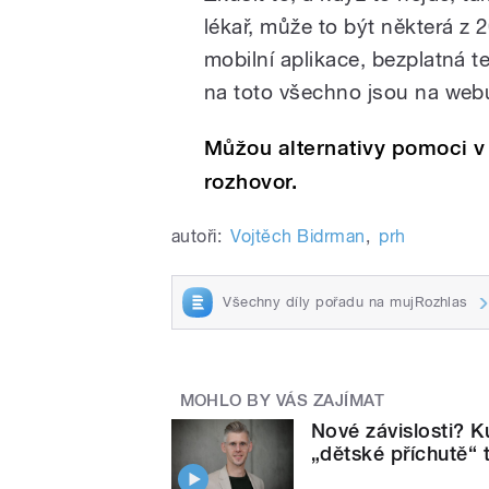
lékař, může to být některá z 
mobilní aplikace, bezplatná t
na toto všechno jsou na webu
Můžou alternativy pomoci v
rozhovor.
autoři:
Vojtěch Bidrman
,
prh
Všechny díly pořadu na mujRozhlas
MOHLO BY VÁS ZAJÍMAT
Nové závislosti? K
„dětské příchutě“ 