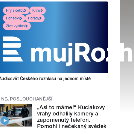
Hry a četby
Krimi
Pohádky
Pořady
Živé vysílání
Audiosvět Českého rozhlasu na jednom místě
NEJPOSLOUCHANĚJŠÍ
„Asi to máme!“ Kuciakovy
vrahy odhalily kamery a
zapomenutý telefon.
Pomohl i nečekaný svědek