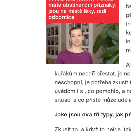
máte abstinenční příznaky,
b
jsou na místě léky, radí
p
odbornice
I
k
i
m
A
kuřákům nedaří přestat, je n
neschopní, je potřeba zkusit
uvědomit si, co pomohlo, a na
situaci a co příště může uděla
Jaké jsou dva tři typy, jak p
Zkusit to, a když to nejde, t