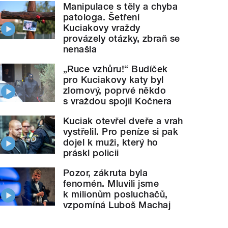
Manipulace s těly a chyba
patologa. Šetření
Kuciakovy vraždy
provázely otázky, zbraň se
nenašla
„Ruce vzhůru!“ Budíček
pro Kuciakovy katy byl
zlomový, poprvé někdo
s vraždou spojil Kočnera
Kuciak otevřel dveře a vrah
vystřelil. Pro peníze si pak
dojel k muži, který ho
práskl policii
Pozor, zákruta byla
fenomén. Mluvili jsme
k milionům posluchačů,
vzpomíná Luboš Machaj