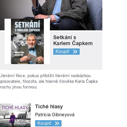
Setkání s
Karlem Čapkem
Koupit
Literární fikce, pokus přiblížit literární nadsázkou
spisovatele, filozofa, ale hlavně člověka Karla Čapka
trochu jinou formou.
Tiché hlasy
Patricia Gibneyová
Koupit