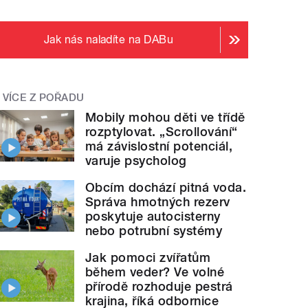
Jak nás naladíte na DABu
VÍCE Z POŘADU
Mobily mohou děti ve třídě
rozptylovat. „Scrollování“
má závislostní potenciál,
varuje psycholog
Obcím dochází pitná voda.
Správa hmotných rezerv
poskytuje autocisterny
nebo potrubní systémy
Jak pomoci zvířatům
během veder? Ve volné
přírodě rozhoduje pestrá
krajina, říká odbornice