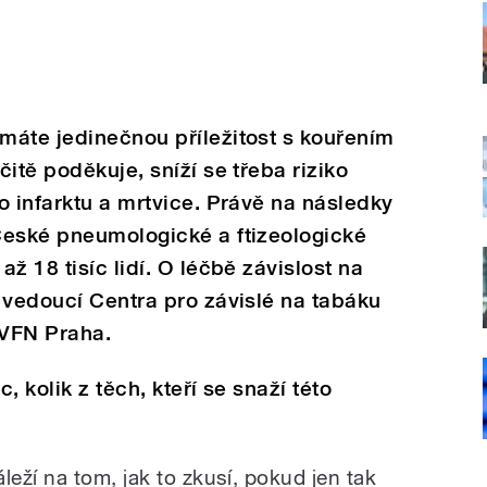
máte jedinečnou příležitost s kouřením
itě poděkuje, sníží se třeba riziko
o infarktu a mrtvice. Právě na následky
České pneumologické a ftizeologické
ž 18 tisíc lidí. O léčbě závislost na
 vedoucí Centra pro závislé na tabáku
a VFN Praha.
 kolik z těch, kteří se snaží této
áleží na tom, jak to zkusí, pokud jen tak