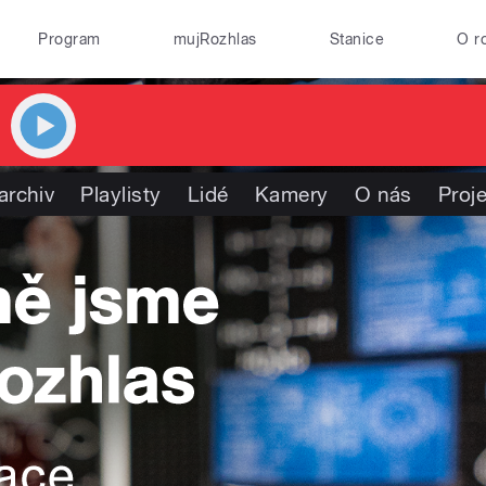
Program
mujRozhlas
Stanice
O r
archiv
Playlisty
Lidé
Kamery
O nás
Proj