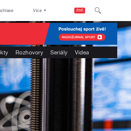
ozhlase
Více
ŽIVĚ
ekty
Rozhovory
Seriály
Videa