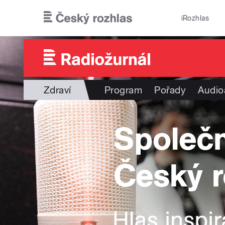
Přejít k hlavnímu obsahu
iRozhlas
Zdraví
Program
Pořady
Audio