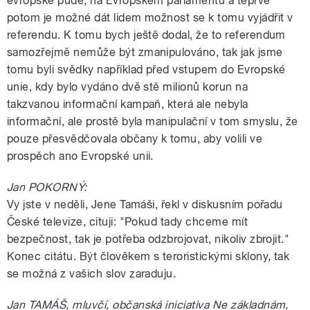
evropské půdě, na Evropském parlamentu a teprve
potom je možné dát lidem možnost se k tomu vyjádřit v
referendu. K tomu bych ještě dodal, že to referendum
samozřejmě nemůže být zmanipulováno, tak jak jsme
tomu byli svědky například před vstupem do Evropské
unie, kdy bylo vydáno dvě stě milionů korun na
takzvanou informační kampaň, která ale nebyla
informační, ale prostě byla manipulační v tom smyslu, že
pouze přesvědčovala občany k tomu, aby volili ve
prospěch ano Evropské unii.
Jan POKORNÝ:
Vy jste v neděli, Jene Tamáši, řekl v diskusním pořadu
České televize, cituji: "Pokud tady chceme mít
bezpečnost, tak je potřeba odzbrojovat, nikoliv zbrojit."
Konec citátu. Být člověkem s teroristickými sklony, tak
se možná z vašich slov zaraduju.
Jan TAMÁŠ, mluvčí, občanská iniciativa Ne základnám,