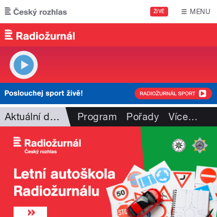
Přejít k hlavnímu obsahu
MENU
ŽIVĚ
Aktuální dění
Program
Pořady
Více
…