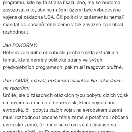
programu, kde by ta strana říkala, ano, my se budeme
zasazovat o to, aby na našem území byla vybudována
vojenská základna USA. Čili politici v parlamentu nemají
mandát od občanů téhle země v tak závažné záležitosti
rozhodnout.
Jan POKORNÝ:
Během volebního období ale přichází řada aktuálních
témat, která neměly politické strany ve svých
předvolebních programech, pak musí reagovat pružně.
Jan TAMÁŠ, mluvčí, občanská iniciativa Ne základnám,
ne radarům:
Určitě, ale o zásadních otázkách typu pobytu cizích vojsk
na našem území, nota bene vojsk, která nejsou ani
evropská, čili pobytu cizích vojsk na evropském území
musí rozhodnout občané téhle země a potažmo i občané
evropské země, čili musí se o tom vést i diskuse na