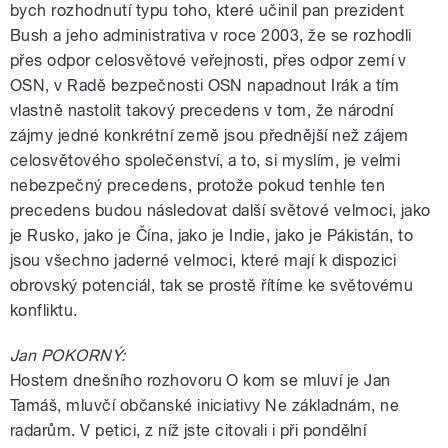
bych rozhodnutí typu toho, které učinil pan prezident
Bush a jeho administrativa v roce 2003, že se rozhodli
přes odpor celosvětové veřejnosti, přes odpor zemí v
OSN, v Radě bezpečnosti OSN napadnout Irák a tím
vlastně nastolit takový precedens v tom, že národní
zájmy jedné konkrétní země jsou přednější než zájem
celosvětového společenství, a to, si myslím, je velmi
nebezpečný precedens, protože pokud tenhle ten
precedens budou následovat další světové velmoci, jako
je Rusko, jako je Čína, jako je Indie, jako je Pákistán, to
jsou všechno jaderné velmoci, které mají k dispozici
obrovský potenciál, tak se prostě řítíme ke světovému
konfliktu.
Jan POKORNÝ:
Hostem dnešního rozhovoru O kom se mluví je Jan
Tamáš, mluvčí občanské iniciativy Ne základnám, ne
radarům. V petici, z níž jste citovali i při pondělní