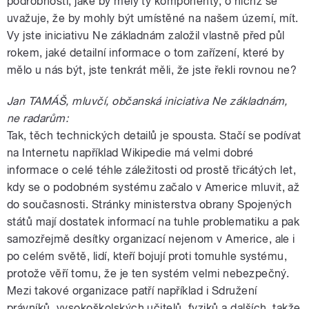
podrobnosti, jaké by měly ty komponenty, o nichž se
uvažuje, že by mohly být umístěné na našem území, mít.
Vy jste iniciativu Ne základnám založil vlastně před půl
rokem, jaké detailní informace o tom zařízení, které by
mělo u nás být, jste tenkrát měli, že jste řekli rovnou ne?
Jan TAMÁŠ, mluvčí, občanská iniciativa Ne základnám,
ne radarům:
Tak, těch technických detailů je spousta. Stačí se podívat
na Internetu například Wikipedie má velmi dobré
informace o celé téhle záležitosti od prostě třicátých let,
kdy se o podobném systému začalo v Americe mluvit, až
do současnosti. Stránky ministerstva obrany Spojených
států mají dostatek informací na tuhle problematiku a pak
samozřejmě desítky organizací nejenom v Americe, ale i
po celém světě, lidí, kteří bojují proti tomuhle systému,
protože věří tomu, že je ten systém velmi nebezpečný.
Mezi takové organizace patří například i Sdružení
právníků, vysokoškolských učitelů, fyziků a dalších, takže