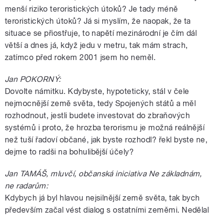
menší riziko teroristických útoků? Je tady méně
teroristických útoků? Já si myslím, že naopak, že ta
situace se přiostřuje, to napětí mezinárodní je čím dál
větší a dnes já, když jedu v metru, tak mám strach,
zatímco před rokem 2001 jsem ho neměl.
Jan POKORNÝ:
Dovolte námitku. Kdybyste, hypoteticky, stál v čele
nejmocnější země světa, tedy Spojených států a měl
rozhodnout, jestli budete investovat do zbraňových
systémů i proto, že hrozba terorismu je možná reálnější
než tuší řadoví občané, jak byste rozhodl? řekl byste ne,
dejme to radši na bohulibější účely?
Jan TAMÁŠ, mluvčí, občanská iniciativa Ne základnám,
ne radarům:
Kdybych já byl hlavou nejsilnější země světa, tak bych
především začal vést dialog s ostatními zeměmi. Nedělal