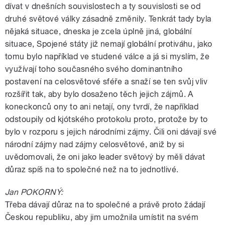
dívat v dnešních souvislostech a ty souvislosti se od
druhé světové války zásadně změnily. Tenkrát tady byla
nějaká situace, dneska je zcela úplně jiná, globální
situace, Spojené státy již nemají globální protiváhu, jako
tomu bylo například ve studené válce a já si myslím, že
využívají toho současného svého dominantního
postavení na celosvětové sféře a snaží se ten svůj vliv
rozšířit tak, aby bylo dosaženo těch jejich zájmů. A
koneckonců ony to ani netají, ony tvrdí, že například
odstoupily od kjótského protokolu proto, protože by to
bylo v rozporu s jejich národními zájmy. Čili oni dávají své
národní zájmy nad zájmy celosvětové, aniž by si
uvědomovali, že oni jako leader světový by měli dávat
důraz spíš na to společné než na to jednotlivé.
Jan POKORNÝ:
Třeba dávají důraz na to společné a právě proto žádají
Českou republiku, aby jim umožnila umístit na svém