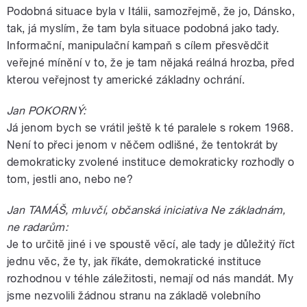
Podobná situace byla v Itálii, samozřejmě, že jo, Dánsko,
tak, já myslím, že tam byla situace podobná jako tady.
Informační, manipulační kampaň s cílem přesvědčit
veřejné mínění v to, že je tam nějaká reálná hrozba, před
kterou veřejnost ty americké základny ochrání.
Jan POKORNÝ:
Já jenom bych se vrátil ještě k té paralele s rokem 1968.
Není to přeci jenom v něčem odlišné, že tentokrát by
demokraticky zvolené instituce demokraticky rozhodly o
tom, jestli ano, nebo ne?
Jan TAMÁŠ, mluvčí, občanská iniciativa Ne základnám,
ne radarům:
Je to určitě jiné i ve spoustě věcí, ale tady je důležitý říct
jednu věc, že ty, jak říkáte, demokratické instituce
rozhodnou v téhle záležitosti, nemají od nás mandát. My
jsme nezvolili žádnou stranu na základě volebního