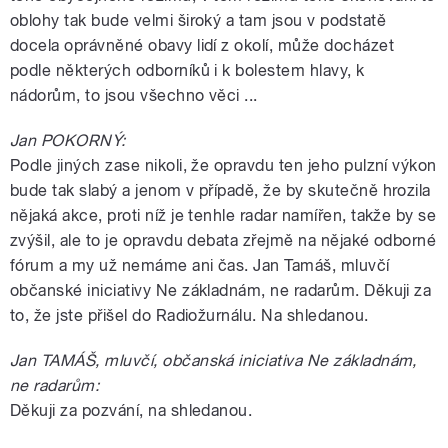
oblohy tak bude velmi široký a tam jsou v podstatě
docela oprávněné obavy lidí z okolí, může docházet
podle některých odborníků i k bolestem hlavy, k
nádorům, to jsou všechno věci ...
Jan POKORNÝ:
Podle jiných zase nikoli, že opravdu ten jeho pulzní výkon
bude tak slabý a jenom v případě, že by skutečně hrozila
nějaká akce, proti níž je tenhle radar namířen, takže by se
zvýšil, ale to je opravdu debata zřejmě na nějaké odborné
fórum a my už nemáme ani čas. Jan Tamáš, mluvčí
občanské iniciativy Ne základnám, ne radarům. Děkuji za
to, že jste přišel do Radiožurnálu. Na shledanou.
Jan TAMÁŠ, mluvčí, občanská iniciativa Ne základnám,
ne radarům:
Děkuji za pozvání, na shledanou.