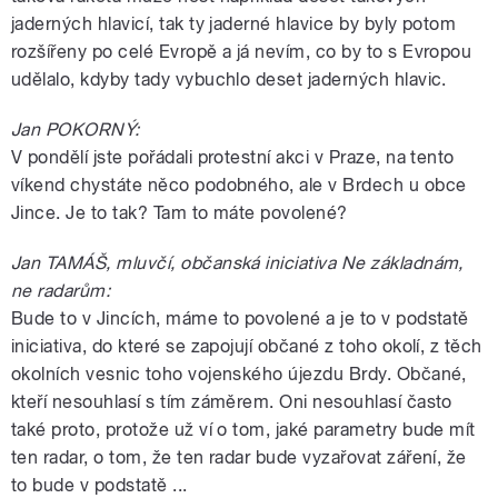
jaderných hlavicí, tak ty jaderné hlavice by byly potom
rozšířeny po celé Evropě a já nevím, co by to s Evropou
udělalo, kdyby tady vybuchlo deset jaderných hlavic.
Jan POKORNÝ:
V pondělí jste pořádali protestní akci v Praze, na tento
víkend chystáte něco podobného, ale v Brdech u obce
Jince. Je to tak? Tam to máte povolené?
Jan TAMÁŠ, mluvčí, občanská iniciativa Ne základnám,
ne radarům:
Bude to v Jincích, máme to povolené a je to v podstatě
iniciativa, do které se zapojují občané z toho okolí, z těch
okolních vesnic toho vojenského újezdu Brdy. Občané,
kteří nesouhlasí s tím záměrem. Oni nesouhlasí často
také proto, protože už ví o tom, jaké parametry bude mít
ten radar, o tom, že ten radar bude vyzařovat záření, že
to bude v podstatě ...