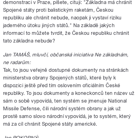
demonstraci v Praze, píšete, cituji: "Základna má chránit
Spojené státy proti balistickým raketám, Českou
republiku ale chránit nebude, naopak ji vystaví riziku
jaderného útoku jiných států." Na základě jakých
informací to můžete tvrdit, že Českou republiku chránit
tato základna nebude?
Jan TAMÁŠ, mluvčí, občanská iniciativa Ne základnám,
ne radarům:
Tak, to jsou veřejně dostupné dokumenty na stránkách
ministerstva obrany Spojených států, které byly k
dispozici ještě před tím oslovením oficiálním České
republiky. To jsou dokumenty a koneckonců ten název už
sám o sobě vypovídá, ten systém se jmenuje National
Missile Defense, čili národní systém obrany a jak už
prostě samo slovo národní vypovídá, je to systém, který
má za cíl chránit Spojené státy americké.
Jan POKORNÝ: