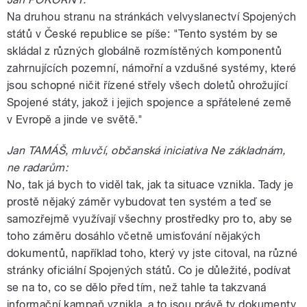
Na druhou stranu na stránkách velvyslanectví Spojených
států v České republice se píše: "Tento systém by se
skládal z různých globálně rozmístěných komponentů
zahrnujících pozemní, námořní a vzdušné systémy, které
jsou schopné ničit řízené střely všech doletů ohrožující
Spojené státy, jakož i jejich spojence a spřátelené země
v Evropě a jinde ve světě."
Jan TAMÁŠ, mluvčí, občanská iniciativa Ne základnám,
ne radarům:
No, tak já bych to viděl tak, jak ta situace vznikla. Tady je
prostě nějaký záměr vybudovat ten systém a teď se
samozřejmě využívají všechny prostředky pro to, aby se
toho záměru dosáhlo včetně umisťování nějakých
dokumentů, například toho, který vy jste citoval, na různé
stránky oficiální Spojených států. Co je důležité, podívat
se na to, co se dělo před tím, než tahle ta takzvaná
informační kampaň vznikla, a to jsou právě ty dokumenty,