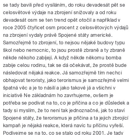
se tady bavili před vysíláním, do roku devadesát pět se
celosvětové výdaje na zbrojení snižovaly a od roku
devadesát osm se ten trend opět otočil a například v
roce 2005 čtyřicet osm procent z celosvětových výdajů
na zbrojení vydaly právě Spojené státy americké.
Samozřejmě to zbrojení, to nejsou nějaké budovy typu
škol nebo nemocnic, to jsou prostě zbraně a ty zbraně
někde někoho zabíjejí. A když někde někomu bomba
zabije celou rodinu, tak se dá očekávat, že prostě bude
následovat nějaká reakce. Já samozřejmě tím nechci
obhajovat teroristy, jako terorismus je samozřejmě velmi
špatná věc a je to násilí a jako takové já a všichni v
iniciativě Ne základnám ho zavrhujeme, ovšem je
potřeba se podívat na to, co je příčina a co je důsledek a
tady si myslím, že to není tak jednoznačné, jak to staví
Spojené státy, že terorismus je příčina a ta jejich zbrojící
kampaň je nějaká reakce, která navíc tu příčinu vyřeší.
Podívejme se na to, co se stalo od roku 2001. Je tady