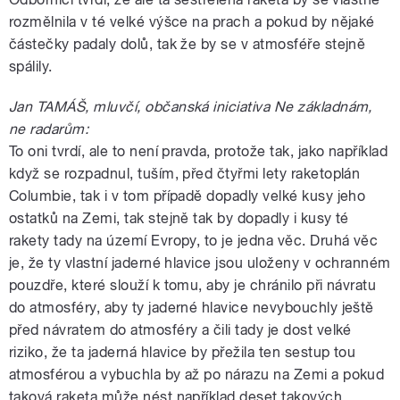
rozmělnila v té velké výšce na prach a pokud by nějaké
částečky padaly dolů, tak že by se v atmosféře stejně
spálily.
Jan TAMÁŠ, mluvčí, občanská iniciativa Ne základnám,
ne radarům:
To oni tvrdí, ale to není pravda, protože tak, jako například
když se rozpadnul, tuším, před čtyřmi lety raketoplán
Columbie, tak i v tom případě dopadly velké kusy jeho
ostatků na Zemi, tak stejně tak by dopadly i kusy té
rakety tady na území Evropy, to je jedna věc. Druhá věc
je, že ty vlastní jaderné hlavice jsou uloženy v ochranném
pouzdře, které slouží k tomu, aby je chránilo při návratu
do atmosféry, aby ty jaderné hlavice nevybouchly ještě
před návratem do atmosféry a čili tady je dost velké
riziko, že ta jaderná hlavice by přežila ten sestup tou
atmosférou a vybuchla by až po nárazu na Zemi a pokud
taková raketa může nést například deset takových