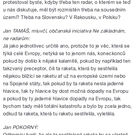
protestoval byste, kdyby třeba ten radar, o kterém se teď
u nás diskutuje, měl být rozmístěn třeba na sousedním
území? Třeba na Slovensku? V Rakousku, v Polsku?
Jan TAMÁŠ, mluvčí, občanská iniciativa Ne základnám,
ne radarům:
Já jako jednotlivec určitě ano, protože to je věc, která se
týká celé Evropy, netýká se to jenom nás, koneckonců
pokud by došlo k nějaké kalamitě, pokud by například ten
takzvaný preceptor, čili ta raketa, která by sestřelila
nějakou blížící se raketu ať už na evropské území nebo
na Spojené státy, tak pokud by ta raketa nesla jaderné
hlavice, tak ty hlavice by dost možná dopadly na Evropu
a pokud by ty jaderné hlavice dopadly na Evropu, tak
bychom tady měli totální katastrofu a bylo by zcela jedno,
odkud ta raketa, která tu raketu sestřelila, vyletěla.
Jan POKORNÝ:
Odborníci tvrdí, že ale ta sestřelená raketa by se vlastně