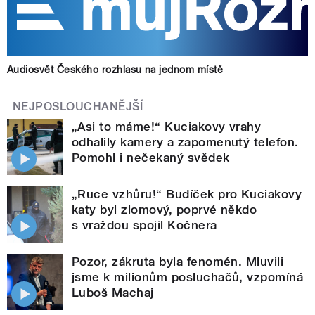
Audiosvět Českého rozhlasu na jednom místě
NEJPOSLOUCHANĚJŠÍ
„Asi to máme!“ Kuciakovy vrahy
odhalily kamery a zapomenutý telefon.
Pomohl i nečekaný svědek
„Ruce vzhůru!“ Budíček pro Kuciakovy
katy byl zlomový, poprvé někdo
s vraždou spojil Kočnera
Pozor, zákruta byla fenomén. Mluvili
jsme k milionům posluchačů, vzpomíná
Luboš Machaj