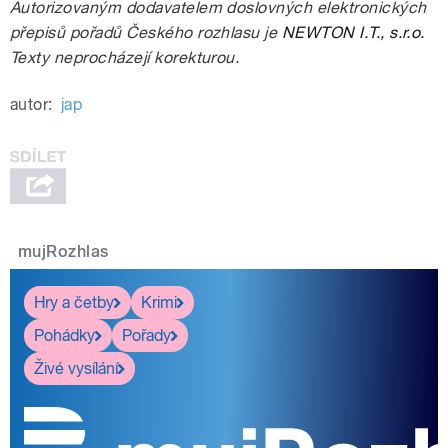
Autorizovaným dodavatelem doslovných elektronických
přepisů pořadů Českého rozhlasu je
NEWTON I.T., s.r.o.
Texty neprocházejí korekturou.
autor:
jap
mujRozhlas
Hry a četby
Krimi
Pohádky
Pořady
Živé vysílání