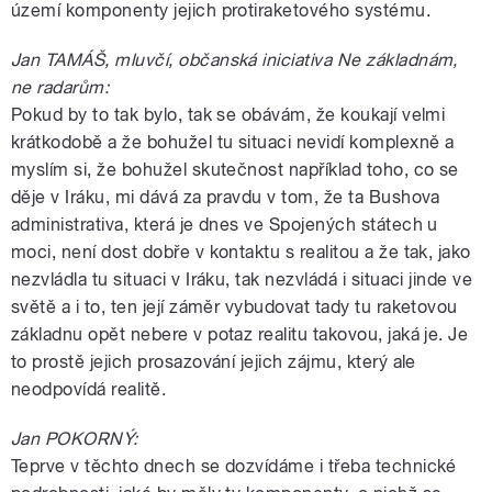
území komponenty jejich protiraketového systému.
Jan TAMÁŠ, mluvčí, občanská iniciativa Ne základnám,
ne radarům:
Pokud by to tak bylo, tak se obávám, že koukají velmi
krátkodobě a že bohužel tu situaci nevidí komplexně a
myslím si, že bohužel skutečnost například toho, co se
děje v Iráku, mi dává za pravdu v tom, že ta Bushova
administrativa, která je dnes ve Spojených státech u
moci, není dost dobře v kontaktu s realitou a že tak, jako
nezvládla tu situaci v Iráku, tak nezvládá i situaci jinde ve
světě a i to, ten její záměr vybudovat tady tu raketovou
základnu opět nebere v potaz realitu takovou, jaká je. Je
to prostě jejich prosazování jejich zájmu, který ale
neodpovídá realitě.
Jan POKORNÝ:
Teprve v těchto dnech se dozvídáme i třeba technické