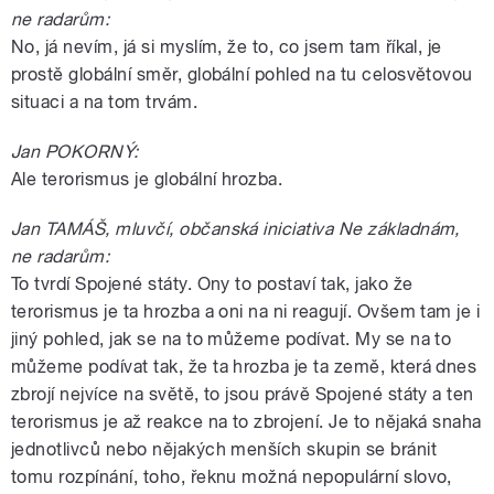
ne radarům:
No, já nevím, já si myslím, že to, co jsem tam říkal, je
prostě globální směr, globální pohled na tu celosvětovou
situaci a na tom trvám.
Jan POKORNÝ:
Ale terorismus je globální hrozba.
Jan TAMÁŠ, mluvčí, občanská iniciativa Ne základnám,
ne radarům:
To tvrdí Spojené státy. Ony to postaví tak, jako že
terorismus je ta hrozba a oni na ni reagují. Ovšem tam je i
jiný pohled, jak se na to můžeme podívat. My se na to
můžeme podívat tak, že ta hrozba je ta země, která dnes
zbrojí nejvíce na světě, to jsou právě Spojené státy a ten
terorismus je až reakce na to zbrojení. Je to nějaká snaha
jednotlivců nebo nějakých menších skupin se bránit
tomu rozpínání, toho, řeknu možná nepopulární slovo,