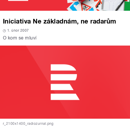
Iniciativa Ne základnám, ne radarům
1. únor 2007
O kom se mluví
r_2100x1400_radiozurnal.png