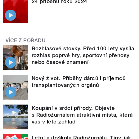
24 příběhů roku 2024
VÍCE Z POŘADU
Rozhlasové stovky. Před 100 lety vysílal
rozhlas poprvé hry, sportovní přenosy
nebo časové znamení
Nový život. Příběhy dárců i příjemců
transplantovaných orgánů
Koupání v srdci přírody. Objevte
s Radiožurnálem atraktivní místa, která
vás v létě zchladí
Letní autoškola Radiožurnálu. Tipy, jak