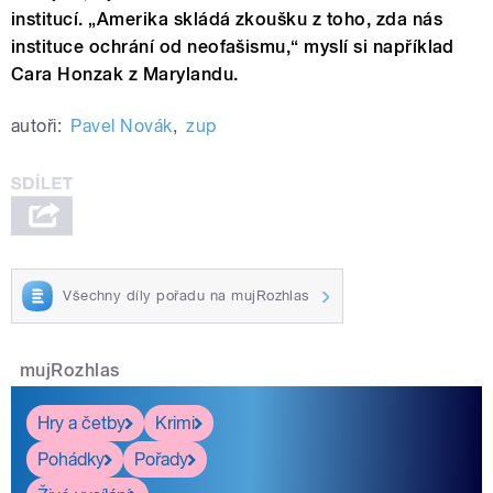
institucí. „Amerika skládá zkoušku z toho, zda nás
instituce ochrání od neofašismu,“ myslí si například
Cara Honzak z Marylandu.
autoři:
Pavel Novák
,
zup
Všechny díly pořadu na mujRozhlas
mujRozhlas
Hry a četby
Krimi
Pohádky
Pořady