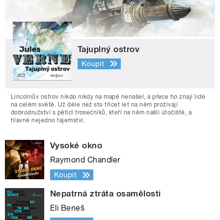
Tajuplný ostrov
Koupit
Lincolnův ostrov nikdo nikdy na mapě nenašel, a přece ho znají lidé
na celém světě. Už déle než sto třicet let na něm prožívají
dobrodružství s pěticí trosečníků, kteří na něm našli útočiště, a
hlavně nejedno tajemství.
Vysoké okno
Raymond Chandler
Koupit
Nepatrná ztráta osamělosti
Eli Beneš