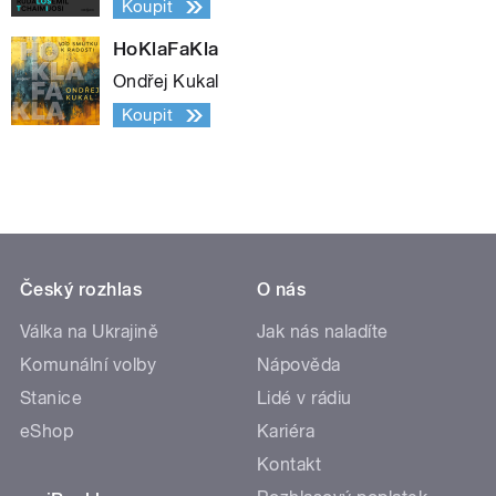
Koupit
HoKlaFaKla
Ondřej Kukal
Koupit
Český rozhlas
O nás
Válka na Ukrajině
Jak nás naladíte
Komunální volby
Nápověda
Stanice
Lidé v rádiu
eShop
Kariéra
Kontakt