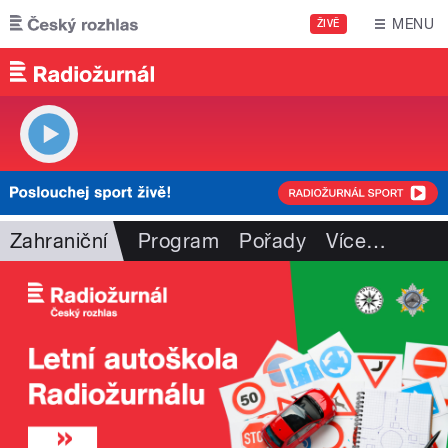
Přejít k hlavnímu obsahu
MENU
ŽIVĚ
Zahraniční
Program
Pořady
Více
…