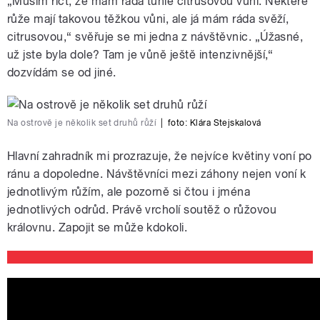
„Musím říct, že mám ráda tuhle citrusovou vůni. Některé
růže mají takovou těžkou vůni, ale já mám ráda svěží,
citrusovou,“ svěřuje se mi jedna z návštěvnic. „Úžasné,
už jste byla dole? Tam je vůně ještě intenzivnější,“
dozvídám se od jiné.
Na ostrově je několik set druhů růží
|
foto:
Klára Stejskalová
Hlavní zahradník mi prozrazuje, že nejvíce květiny voní po
ránu a dopoledne. Návštěvníci mezi záhony nejen voní k
jednotlivým růžím, ale pozorně si čtou i jména
jednotlivých odrůd. Právě vrcholí soutěž o růžovou
královnu. Zapojit se může kdokoli.