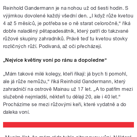
Reinhold Gandermann je na nohou už od šesti hodin. S
výjimkou dovolené každý všední den. „I když růže kvetou
4 až 5 měsíců, je potřeba se o ně starat celoročně,“ říká
dobře naladěný pětapadesátník, který patří do takzvané
růžové skupiny zahradníků. Právě teď tu kvetou stovky
rozličných růží. Podívaná, až oči přecházejí.
„Nejvíce květiny voní po ránu a dopoledne“
„Mám takové milé kolegy, kteří říkají: já bych ti pomohl,
ale já růže nemůžu,“ říká Reinhold Gandermann, který
zahradničí na ostrově Mainau už 17 let. „A to patřím mezi
služebně nejmladší, někteří tu dělají 20, ale i 40 let.“
Procházíme se mezi růžovými keři, které vydatně a do
daleka voní.