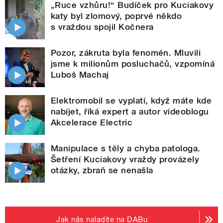
„Ruce vzhůru!“ Budíček pro Kuciakovy
katy byl zlomový, poprvé někdo
s vraždou spojil Kočnera
Pozor, zákruta byla fenomén. Mluvili
jsme k milionům posluchačů, vzpomíná
Luboš Machaj
Elektromobil se vyplatí, když máte kde
nabíjet, říká expert a autor videoblogu
Akcelerace Electric
Manipulace s těly a chyba patologa.
Šetření Kuciakovy vraždy provázely
otázky, zbraň se nenašla
Jak nás naladíte na DABu