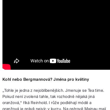
Kohl nebo Bergmannová? Jména pro květiny
„Tohle je jedna z nejoblíbenějších. Jmenuje se Tea time.
Pokud není zvolená tahle, tak rozhodně nějaká jiná
oranžová,“ říká Reinhold. I růže podléhají módě a
oranžová je právě nejvíc v kurzu. Na ostrově Mainau mají