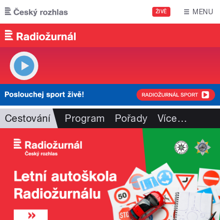
Přejít k hlavnímu obsahu
MENU
ŽIVĚ
Cestování
Program
Pořady
Více
…