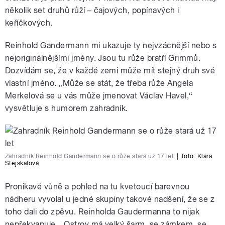
několik set druhů růží – čajových, popínavých i
keříčkových.
Reinhold Gandermann mi ukazuje ty nejvzácnější nebo s
nejoriginálnějšími jmény. Jsou tu růže bratří Grimmů.
Dozvídám se, že v každé zemi může mít stejný druh své
vlastní jméno. „Může se stát, že třeba růže Angela
Merkelová se u vás může jmenovat Václav Havel,“
vysvětluje s humorem zahradník.
Zahradník Reinhold Gandermann se o růže stará už 17 let
|
foto:
Klára
Stejskalová
Pronikavé vůně a pohled na tu kvetoucí barevnou
nádheru vyvolal u jedné skupiny takové nadšení, že se z
toho dali do zpěvu. Reinholda Gaudermanna to nijak
nepřekvapuje. „Ostrov má velký šarm, se zámkem, se