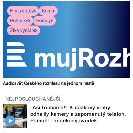
Hry a četby
Krimi
Pohádky
Pořady
Živé vysílání
Audiosvět Českého rozhlasu na jednom místě
NEJPOSLOUCHANĚJŠÍ
„Asi to máme!“ Kuciakovy vrahy
odhalily kamery a zapomenutý telefon.
Pomohl i nečekaný svědek