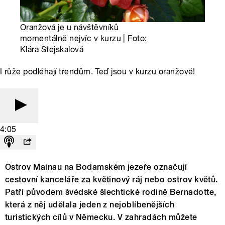
Oranžová je u návštěvníků
momentálně nejvíc v kurzu | Foto:
Klára Stejskalová
I růže podléhají trendům. Teď jsou v kurzu oranžové!
4:05
Ostrov Mainau na Bodamském jezeře označují
cestovní kanceláře za květinový ráj nebo ostrov květů.
Patří původem švédské šlechtické rodině Bernadotte,
která z něj udělala jeden z nejoblíbenějších
turistických cílů v Německu. V zahradách můžete