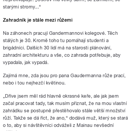
starými stromy...“
Zahradník je stále mezi růžemi
Na záhonech pracují Gandermannovi kolegové. Těch
stálých je 30. Kromě toho tu pomáhají studenti a
brigádníci. Dalších 30 lidí má na starosti plánování,
zahradní architekturu a vše, co zahrada potřebuje, aby
vypadala, jak vypadá.
Zajímá mne, zda jsou pro pana Gaudermanna růže prací,
nebo i tou nejhezčí květinou.
„Dříve jsem měl rád hlavně okrasné keře, ale jak jsem
začal pracovat tady, tak musím přiznat, že na mou vlastní
zahrádku se postupně přestěhovalo stále větší množství
růží. Takže se dá říct, že ano,“ dodává muž, který se stará
o to, aby si návštěvníci odváželi z Mainau nevšední