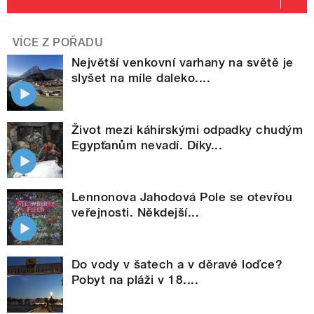
VÍCE Z POŘADU
Největší venkovní varhany na světě je
slyšet na míle daleko....
Život mezi káhirskými odpadky chudým
Egypťanům nevadí. Díky...
Lennonova Jahodová Pole se otevřou
veřejnosti. Někdejší...
Do vody v šatech a v děravé loďce?
Pobyt na pláži v 18....