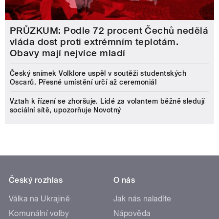
PRŮZKUM: Podle 72 procent Čechů nedělá
vláda dost proti extrémním teplotám.
Obavy mají nejvíce mladí
Český snímek Volklore uspěl v soutěži studentských
Oscarů. Přesné umístění určí až ceremoniál
Vztah k řízení se zhoršuje. Lidé za volantem běžně sledují
sociální sítě, upozorňuje Novotný
Český rozhlas
O nás
Válka na Ukrajině
Jak nás naladíte
Komunální volby
Nápověda