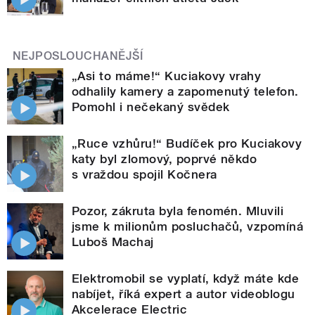
NEJPOSLOUCHANĚJŠÍ
„Asi to máme!“ Kuciakovy vrahy
odhalily kamery a zapomenutý telefon.
Pomohl i nečekaný svědek
„Ruce vzhůru!“ Budíček pro Kuciakovy
katy byl zlomový, poprvé někdo
s vraždou spojil Kočnera
Pozor, zákruta byla fenomén. Mluvili
jsme k milionům posluchačů, vzpomíná
Luboš Machaj
Elektromobil se vyplatí, když máte kde
nabíjet, říká expert a autor videoblogu
Akcelerace Electric