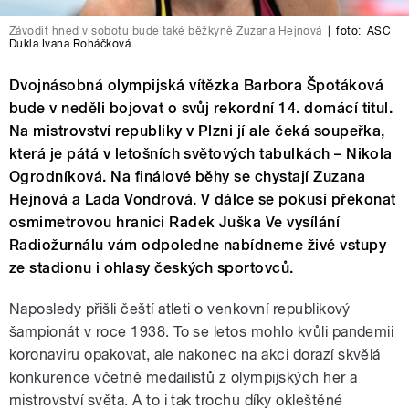
Závodit hned v sobotu bude také běžkyně Zuzana Hejnová
|
foto:
ASC
Dukla Ivana Roháčková
Dvojnásobná olympijská vítězka Barbora Špotáková
bude v neděli bojovat o svůj rekordní 14. domácí titul.
Na mistrovství republiky v Plzni jí ale čeká soupeřka,
která je pátá v letošních světových tabulkách – Nikola
Ogrodníková. Na finálové běhy se chystají Zuzana
Hejnová a Lada Vondrová. V dálce se pokusí překonat
osmimetrovou hranici Radek Juška Ve vysílání
Radiožurnálu vám odpoledne nabídneme živé vstupy
ze stadionu i ohlasy českých sportovců.
Naposledy přišli čeští atleti o venkovní republikový
šampionát v roce 1938. To se letos mohlo kvůli pandemii
koronaviru opakovat, ale nakonec na akci dorazí skvělá
konkurence včetně medailistů z olympijských her a
mistrovství světa. A to i tak trochu díky okleštěné