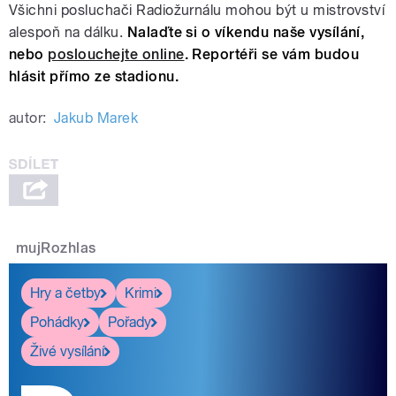
Všichni posluchači Radiožurnálu mohou být u mistrovství
alespoň na dálku.
Nalaďte si o víkendu naše vysílání,
nebo
poslouchejte online
. Reportéři se vám budou
hlásit přímo ze stadionu.
autor:
Jakub Marek
mujRozhlas
Hry a četby
Krimi
Pohádky
Pořady
Živé vysílání