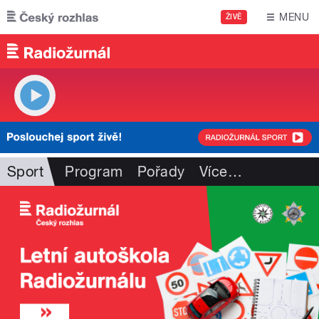
Přejít k hlavnímu obsahu
MENU
ŽIVĚ
Sport
Program
Pořady
Více
…