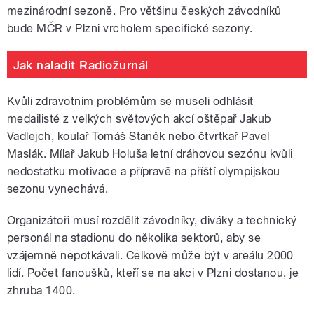
mezinárodní sezoně. Pro většinu českých závodníků
bude MČR v Plzni vrcholem specifické sezony.
Jak naladit Radiožurnál
Kvůli zdravotním problémům se museli odhlásit
medailisté z velkých světových akcí oštěpař Jakub
Vadlejch, koulař Tomáš Staněk nebo čtvrtkař Pavel
Maslák. Mílař Jakub Holuša letní dráhovou sezónu kvůli
nedostatku motivace a přípravě na příští olympijskou
sezonu vynechává.
Organizátoři musí rozdělit závodníky, diváky a technický
personál na stadionu do několika sektorů, aby se
vzájemně nepotkávali. Celkově může být v areálu 2000
lidí. Počet fanoušků, kteří se na akci v Plzni dostanou, je
zhruba 1400.