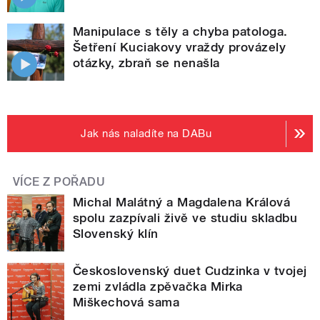
Manipulace s těly a chyba patologa.
Šetření Kuciakovy vraždy provázely
otázky, zbraň se nenašla
Jak nás naladíte na DABu
VÍCE Z POŘADU
Michal Malátný a Magdalena Králová
spolu zazpívali živě ve studiu skladbu
Slovenský klín
Československý duet Cudzinka v tvojej
zemi zvládla zpěvačka Mirka
Miškechová sama