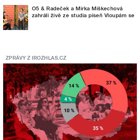
O5 & Radeček a Mirka Miškechová
zahráli živě ze studia píseň Vloupám se
ZPRÁVY Z IROZHLAS.CZ