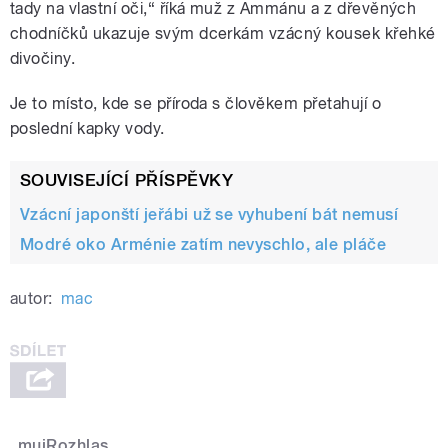
tady na vlastní oči,“ říká muž z Ammánu a z dřevěných
chodníčků ukazuje svým dcerkám vzácný kousek křehké
divočiny.
Je to místo, kde se příroda s člověkem přetahují o
poslední kapky vody.
SOUVISEJÍCÍ PŘÍSPĚVKY
Vzácní japonští jeřábi už se vyhubení bát nemusí
Modré oko Arménie zatím nevyschlo, ale pláče
autor:
mac
mujRozhlas