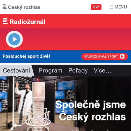
Přejít k hlavnímu obsahu
MENU
ŽIVĚ
Cestování
Program
Pořady
Více
…