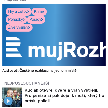
Hry a četby
Krimi
Pohádky
Pořady
Živé vysílání
Audiosvět Českého rozhlasu na jednom místě
NEJPOSLOUCHANĚJŠÍ
Kuciak otevřel dveře a vrah vystřelil.
Pro peníze si pak dojel k muži, který ho
práskl policii