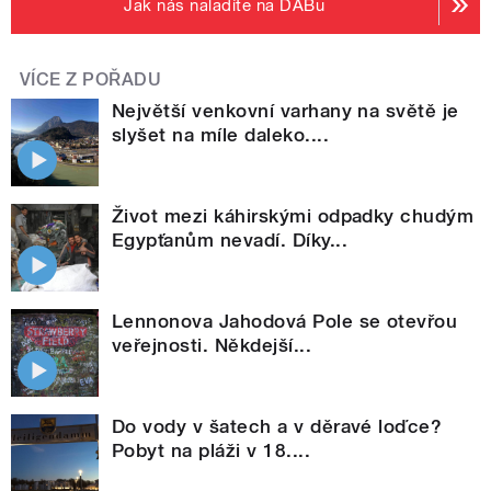
Jak nás naladíte na DABu
VÍCE Z POŘADU
Největší venkovní varhany na světě je
slyšet na míle daleko....
Život mezi káhirskými odpadky chudým
Egypťanům nevadí. Díky...
Lennonova Jahodová Pole se otevřou
veřejnosti. Někdejší...
Do vody v šatech a v děravé loďce?
Pobyt na pláži v 18....