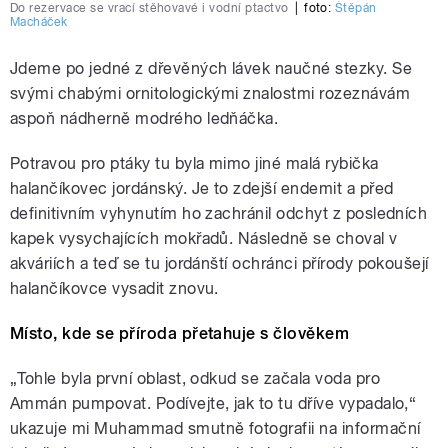
Do rezervace se vrací stěhovavé i vodní ptactvo
|
foto:
Štěpán
Macháček
Jdeme po jedné z dřevěných lávek naučné stezky. Se
svými chabými ornitologickými znalostmi rozeznávám
aspoň nádherně modrého ledňáčka.
Potravou pro ptáky tu byla mimo jiné malá rybička
halančíkovec jordánský. Je to zdejší endemit a před
definitivním vyhynutím ho zachránil odchyt z posledních
kapek vysychajících mokřadů. Následně se choval v
akváriích a teď se tu jordánští ochránci přírody pokoušejí
halančíkovce vysadit znovu.
Místo, kde se příroda přetahuje s člověkem
„Tohle byla první oblast, odkud se začala voda pro
Ammán pumpovat. Podívejte, jak to tu dříve vypadalo,“
ukazuje mi Muhammad smutně fotografii na informační