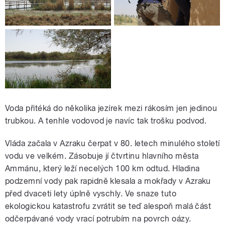
Voda přitéká do několika jezírek mezi rákosím jen jedinou
trubkou. A tenhle vodovod je navíc tak trošku podvod.
Vláda začala v Azraku čerpat v 80. letech minulého století
vodu ve velkém. Zásobuje jí čtvrtinu hlavního města
Ammánu, který leží necelých 100 km odtud. Hladina
podzemní vody pak rapidně klesala a mokřady v Azraku
před dvaceti lety úplně vyschly. Ve snaze tuto
ekologickou katastrofu zvrátit se teď alespoň malá část
odčerpávané vody vrací potrubím na povrch oázy.