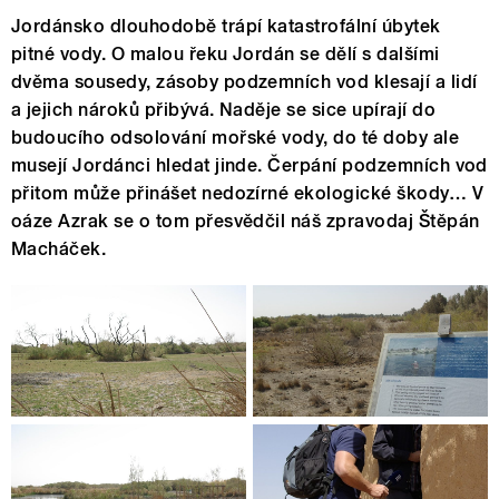
Jordánsko dlouhodobě trápí katastrofální úbytek
pitné vody. O malou řeku Jordán se dělí s dalšími
dvěma sousedy, zásoby podzemních vod klesají a lidí
a jejich nároků přibývá. Naděje se sice upírají do
budoucího odsolování mořské vody, do té doby ale
musejí Jordánci hledat jinde. Čerpání podzemních vod
přitom může přinášet nedozírné ekologické škody… V
oáze Azrak se o tom přesvědčil náš zpravodaj Štěpán
Macháček.