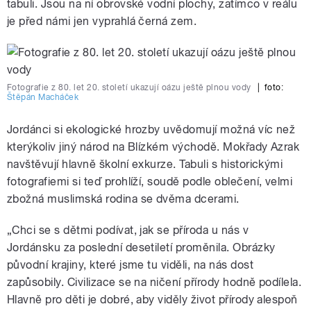
tabuli. Jsou na ní obrovské vodní plochy, zatímco v reálu
je před námi jen vyprahlá černá zem.
Fotografie z 80. let 20. století ukazují oázu ještě plnou vody
|
foto:
Štěpán Macháček
Jordánci si ekologické hrozby uvědomují možná víc než
kterýkoliv jiný národ na Blízkém východě. Mokřady Azrak
navštěvují hlavně školní exkurze. Tabuli s historickými
fotografiemi si teď prohlíží, soudě podle oblečení, velmi
zbožná muslimská rodina se dvěma dcerami.
„Chci se s dětmi podívat, jak se příroda u nás v
Jordánsku za poslední desetiletí proměnila. Obrázky
původní krajiny, které jsme tu viděli, na nás dost
zapůsobily. Civilizace se na ničení přírody hodně podílela.
Hlavně pro děti je dobré, aby viděly život přírody alespoň