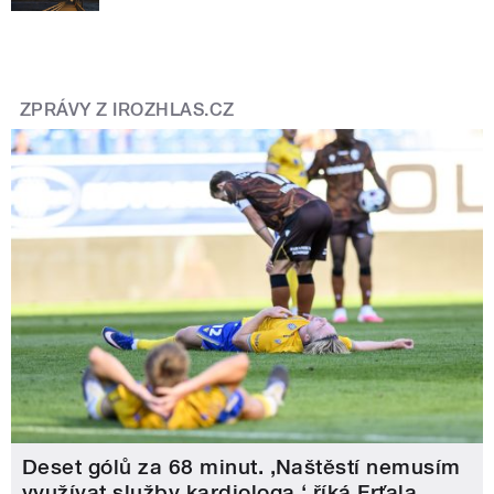
ZPRÁVY Z IROZHLAS.CZ
Deset gólů za 68 minut. ,Naštěstí nemusím
využívat služby kardiologa,‘ říká Frťala