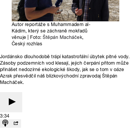
Autor reportáže s Muhammadem al-
Kádím, který se záchraně mokřadů
věnuje | Foto:
Štěpán Macháček
,
Český rozhlas
Jordánsko dlouhodobě trápí katastrofální úbytek pitné vody.
Zásoby podzemních vod klesají, jejich čerpání přitom může
přinášet nedozírné ekologické škody, jak se o tom v oáze
Azrak přesvědčil náš blízkovýchodní zpravodaj Štěpán
Macháček.
3:34