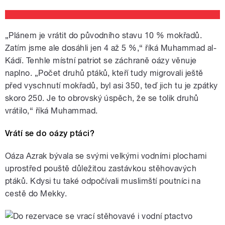
„Plánem je vrátit do původního stavu 10 % mokřadů.
Zatím jsme ale dosáhli jen 4 až 5 %,“ říká Muhammad al-
Kádí. Tenhle místní patriot se záchraně oázy věnuje
naplno. „Počet druhů ptáků, kteří tudy migrovali ještě
před vyschnutí mokřadů, byl asi 350, teď jich tu je zpátky
skoro 250. Je to obrovský úspěch, že se tolik druhů
vrátilo,“ říká Muhammad.
Vrátí se do oázy ptáci?
Oáza Azrak bývala se svými velkými vodními plochami
uprostřed pouště důležitou zastávkou stěhovavých
ptáků. Kdysi tu také odpočívali muslimští poutníci na
cestě do Mekky.