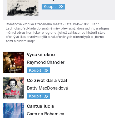
Koupit
Románová kronika ztraceného města - léta 1945–1961. Karin
Lednická předkládá do značné míry převratný, dosavadní paradigma
měnící obraz hornického regionu, jehož zahlazenou historii stále
překrývá tlustá vrstva mýtů a zakořeněných stereotypů o „černé
zemi a rudém kraji“.
Vysoké okno
Raymond Chandler
Koupit
Co život dal a vzal
Betty MacDonaldová
Koupit
Cantus lucis
Carmina Bohemica