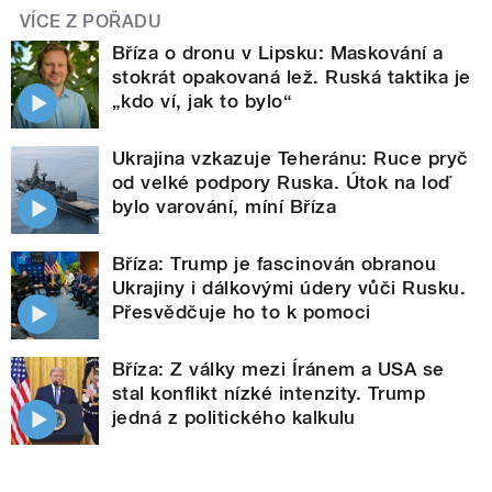
VÍCE Z POŘADU
Bříza o dronu v Lipsku: Maskování a
stokrát opakovaná lež. Ruská taktika je
„kdo ví, jak to bylo“
Ukrajina vzkazuje Teheránu: Ruce pryč
od velké podpory Ruska. Útok na loď
bylo varování, míní Bříza
Bříza: Trump je fascinován obranou
Ukrajiny i dálkovými údery vůči Rusku.
Přesvědčuje ho to k pomoci
Bříza: Z války mezi Íránem a USA se
stal konflikt nízké intenzity. Trump
jedná z politického kalkulu