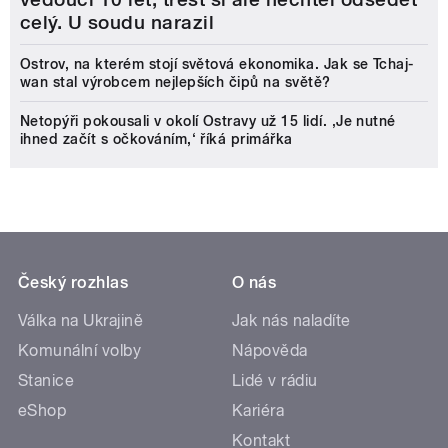
celý. U soudu narazil
Ostrov, na kterém stojí světová ekonomika. Jak se Tchaj-
wan stal výrobcem nejlepších čipů na světě?
Netopýři pokousali v okolí Ostravy už 15 lidí. ‚Je nutné
ihned začít s očkováním,‘ říká primářka
Český rozhlas
O nás
Válka na Ukrajině
Jak nás naladíte
Komunální volby
Nápověda
Stanice
Lidé v rádiu
eShop
Kariéra
Kontakt