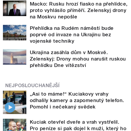
Macko: Rusku hrozí fiasko na přehlídce,
proto vyhlásilo příměří. Zelenskyj drony
na Moskvu nepošle
Přehlídka na Rudém náměstí bude
poprvé od invaze na Ukrajinu bez
vojenské techniky
Ukrajina zasáhla dům v Moskvě.
Zelenskyj: Drony mohou narušit ruskou
přehlídku Dne vítězství
NEJPOSLOUCHANĚJŠÍ
„Asi to máme!“ Kuciakovy vrahy
odhalily kamery a zapomenutý telefon.
Pomohl i nečekaný svědek
Kuciak otevřel dveře a vrah vystřelil.
Pro peníze si pak dojel k muži, který ho