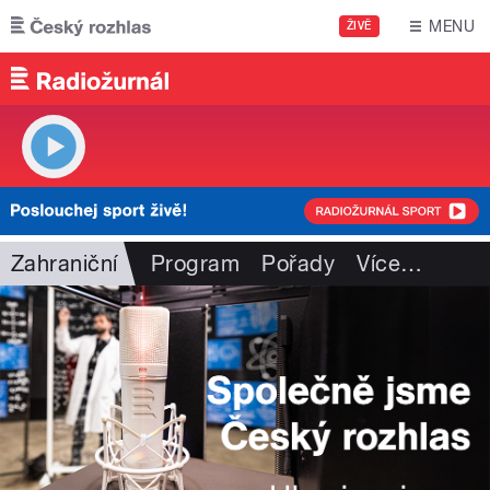
Přejít k hlavnímu obsahu
MENU
ŽIVĚ
Zahraniční
Program
Pořady
Více
…