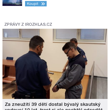
Koupit
ZPRÁVY Z IROZHLAS.CZ
Za zneužití 39 dětí dostal bývalý skautský
vedoucí 10 let, trest si ale nechtěl odsedět