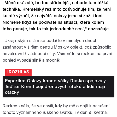
„Méně okázalé, budou střídmější, nebude tam těžká
technika. Kremelský režim to zdůvodňuje tím, že není
kulaté výročí, že největší oslavy jsme si zažili loni.
Nicméně když se podíváte na situaci, která kolem
toho panuje, tak to tak jednoduché není,“ naznačuje.
„Ukrajinským silám se podařilo v minulých dnech
zasáhnout v širším centru Moskvy objekt, což způsobilo
nevoli uvnitř vládnoucí elity. Všimněte si reakce, na první
pohled vypadá silně a mocně:
IROZHLAS
Expertka: Oslavy konce války Rusko spojovaly.
Teď se Kreml bojí dronových útoků a lidé mají
otázky
Reakce zněla, že ve chvíli, kdy by mělo dojít k narušení
tohoto významného ruského svátku, i v den 9. května,