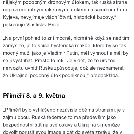
nějakým podobným dronovým útokem, tak ruská strana
odpoví mohutným raketovým útokem na samé centrum
Kyjeva, nevyjímaje vládní čtvrti, historické budovy,“
pokračuje Vlastislav Bříza.
„Na první pohled to zní mocně, nicméně když se nad tím
zamyslíte, je to spíše hysterická reakce, které by se tak
mocný muž, jako je Vladimir Putin, měl vyhnout a měl by
se jí vystříhat. Přesto to řekl. Je vidět, že to určitou
nervozitu uvnitř Ruska způsobuje, což ale neznamená,
že Ukrajinci podobný útok podniknou,“ předpokládá.
Příměří 8. a 9. května
„
Příměří bylo vyhlášeno nezávislé oběma stranami, je v
zájmu obou. Ruská federace to má především jako
bezpečnostní štít na své oslavy a Ukrajina si nemůže
dovolit porušit svou image a dát do světa zprávu, že v