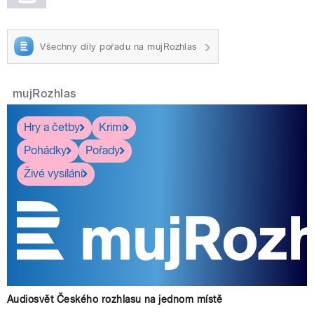
Všechny díly pořadu na mujRozhlas
mujRozhlas
Hry a četby
Krimi
Pohádky
Pořady
Živé vysílání
Audiosvět Českého rozhlasu na jednom místě