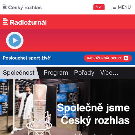
Přejít k hlavnímu obsahu
MENU
ŽIVĚ
Společnost
Program
Pořady
Více
…