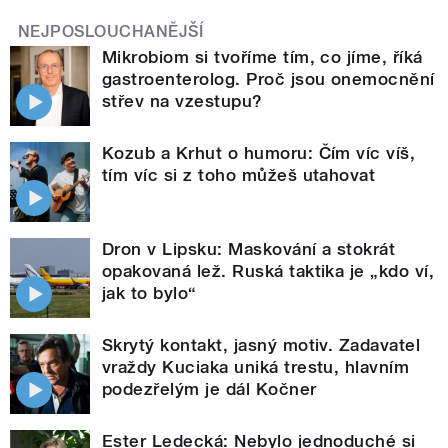
NEJPOSLOUCHANĚJŠÍ
Mikrobiom si tvoříme tím, co jíme, říká
gastroenterolog. Proč jsou onemocnění
střev na vzestupu?
Kozub a Krhut o humoru: Čím víc víš,
tím víc si z toho můžeš utahovat
Dron v Lipsku: Maskování a stokrát
opakovaná lež. Ruská taktika je „kdo ví,
jak to bylo“
Skrytý kontakt, jasný motiv. Zadavatel
vraždy Kuciaka uniká trestu, hlavním
podezřelým je dál Kočner
Ester Ledecká: Nebylo jednoduché si