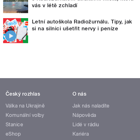
vás v létě zchladí
Letní autoškola Radiožurnálu. Tipy, jak
si na silnici ušetřit nervy i peníze
Český rozhlas
O nás
Válka na Ukrajině
Jak nás naladíte
Komunální volby
Nápověda
Stanice
Lidé v rádiu
eShop
Kariéra