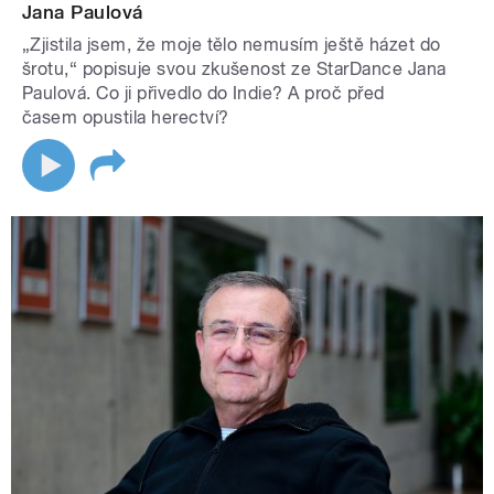
Jana Paulová
„Zjistila jsem, že moje tělo nemusím ještě házet do
šrotu,“ popisuje svou zkušenost ze StarDance Jana
Paulová. Co ji přivedlo do Indie? A proč před
časem opustila herectví?