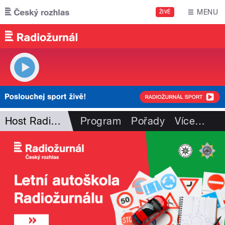
Přejít k hlavnímu obsahu
MENU
ŽIVĚ
Host Radiožurnálu
Program
Pořady
Více
…