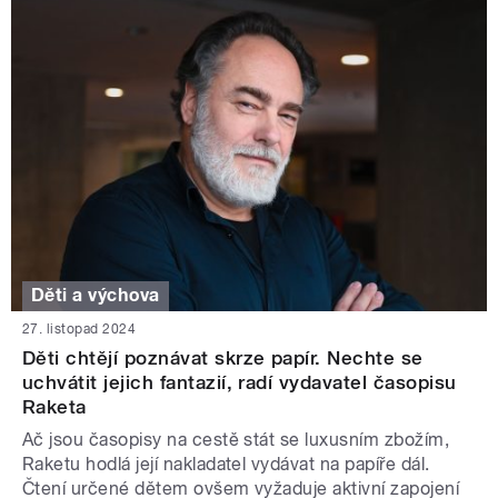
Děti a výchova
27. listopad 2024
Děti chtějí poznávat skrze papír. Nechte se
uchvátit jejich fantazií, radí vydavatel časopisu
Raketa
Ač jsou časopisy na cestě stát se luxusním zbožím,
Raketu hodlá její nakladatel vydávat na papíře dál.
Čtení určené dětem ovšem vyžaduje aktivní zapojení