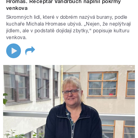
Hromas. Receptář Vandrbuch naplnil pokrmy
venkova
Skromných lidí, které v dobrém nazývá burany, podle
kuchaře Michala Hromase ubývá. „Nejen, že neplýtvají
jídlem, ale v podstatě dojídají zbytky,“ popisuje kulturu
venkova.