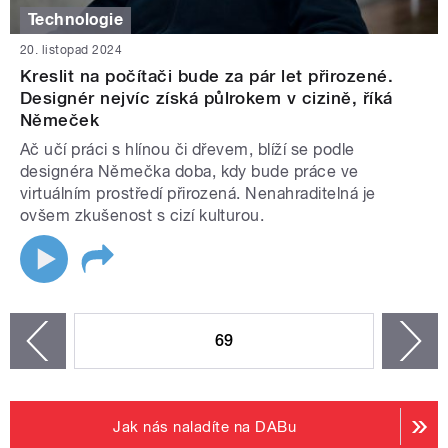
Technologie
20. listopad 2024
Kreslit na počítači bude za pár let přirozené.
Designér nejvíc získá půlrokem v cizině, říká
Němeček
Ač učí práci s hlínou či dřevem, blíží se podle
designéra Němečka doba, kdy bude práce ve
virtuálním prostředí přirozená. Nenahraditelná je
ovšem zkušenost s cizí kulturou.
STRÁNKY
69
n
zí
Jak nás naladíte na DABu