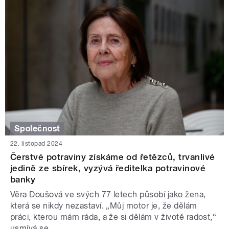
Společnost
22. listopad 2024
Čerstvé potraviny získáme od řetězců, trvanlivé
jedině ze sbírek, vyzývá ředitelka potravinové
banky
Věra Doušová ve svých 77 letech působí jako žena,
která se nikdy nezastaví. „Můj motor je, že dělám
práci, kterou mám ráda, a že si dělám v životě radost,“
usmívá se.