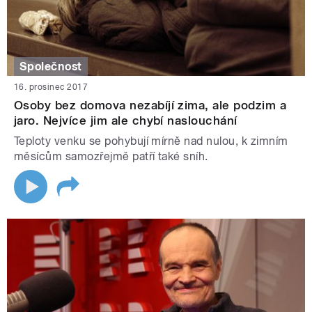
Společnost
16. prosinec 2017
Osoby bez domova nezabíjí zima, ale podzim a
jaro. Nejvíce jim ale chybí naslouchání
Teploty venku se pohybují mírně nad nulou, k zimním
měsícům samozřejmě patří také sníh.