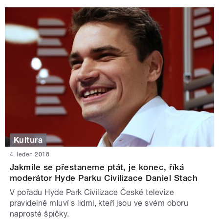
Kultura
4. leden 2018
Jakmile se přestaneme ptát, je konec, říká
moderátor Hyde Parku Civilizace Daniel Stach
V pořadu Hyde Park Civilizace České televize
pravidelně mluví s lidmi, kteří jsou ve svém oboru
naprosté špičky.