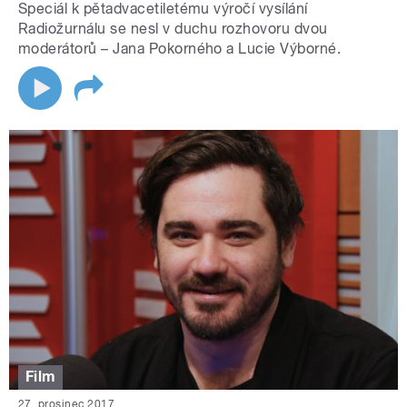
Speciál k pětadvacetiletému výročí vysílání
Radiožurnálu se nesl v duchu rozhovoru dvou
moderátorů – Jana Pokorného a Lucie Výborné.
Film
27. prosinec 2017