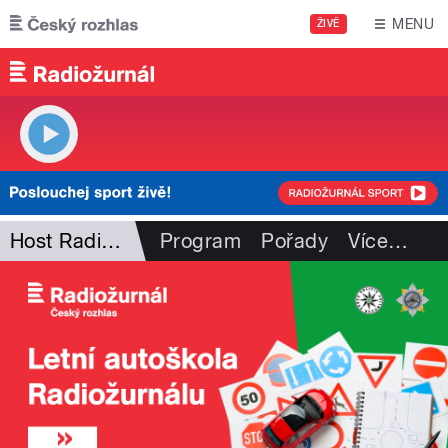
Přejít k hlavnímu obsahu
MENU
ŽIVĚ
Host Radiožurnálu
Program
Pořady
Více
…