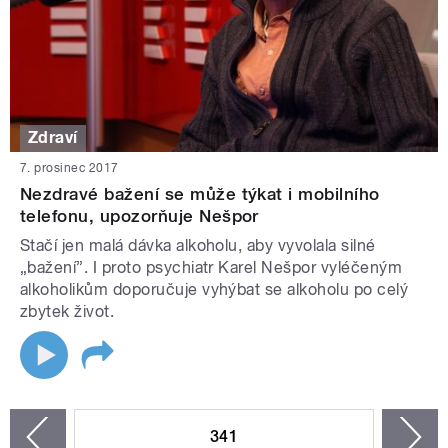
Zdraví
7. prosinec 2017
Nezdravé bažení se může týkat i mobilního
telefonu, upozorňuje Nešpor
Stačí jen malá dávka alkoholu, aby vyvolala silné
„bažení”. I proto psychiatr Karel Nešpor vyléčeným
alkoholikům doporučuje vyhýbat se alkoholu po celý
zbytek život.
STRÁNKY
341
n
zí