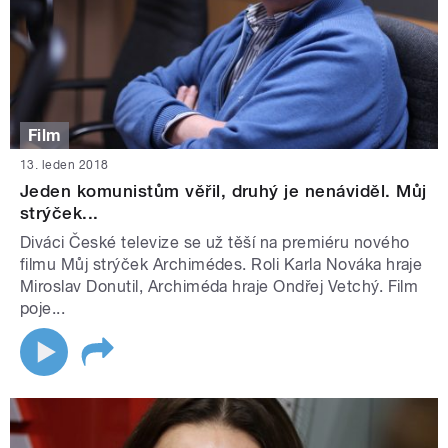
Film
13. leden 2018
Jeden komunistům věřil, druhý je nenáviděl. Můj
strýček...
Diváci České televize se už těší na premiéru nového
filmu Můj strýček Archimédes. Roli Karla Nováka hraje
Miroslav Donutil, Archiméda hraje Ondřej Vetchý. Film
poje...