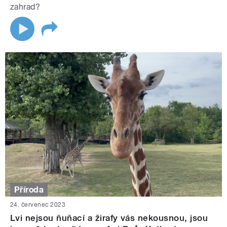
zahrad?
Příroda
24. červenec 2023
Lvi nejsou ňuňací a žirafy vás nekousnou, jsou