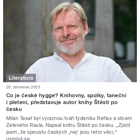
Literatura
20. červenec 2023
Co je české hygge? Knihovny, spolky, taneční
i pletení, představuje autor knihy Štěstí po
česku
Milan Tesař byl výraznou tváří týdeníku Reflex a otcem
Zeleného Raula. Napsal knihu Štěstí po česku. „Zjistil
jsem, že spoustu českých ‚nej‘ jsou retro věci,“
usmívá se.