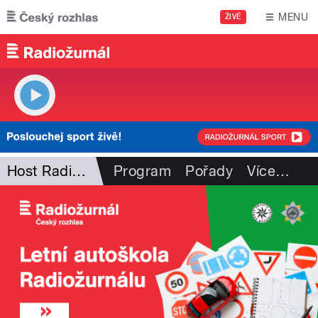
Přejít k hlavnímu obsahu
MENU
ŽIVĚ
Host Radiožurnálu
Program
Pořady
Více
…