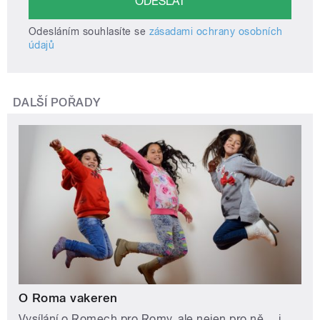
Odesláním souhlasíte se
zásadami ochrany osobních
údajů
DALŠÍ POŘADY
O Roma vakeren
Vysílání o Romech pro Romy, ale nejen pro ně… i