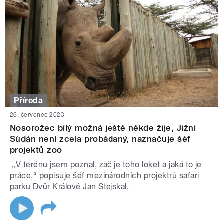
Příroda
26. červenec 2023
Nosorožec bílý možná ještě někde žije, Jižní
Súdán není zcela probádaný, naznačuje šéf
projektů zoo
„V terénu jsem poznal, zač je toho loket a jaká to je
práce,“ popisuje šéf mezinárodních projektrů safari
parku Dvůr Králové Jan Stejskal,