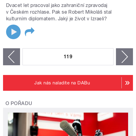
Dvacet let pracoval jako zahraniční zpravodaj
v Českém rozhlase. Pak se Robert Mikoláš stal
kulturním diplomatem. Jaký je život v Izraeli?
STRÁNKY
119
n
zí
Jak nás naladíte na DABu
O POŘADU