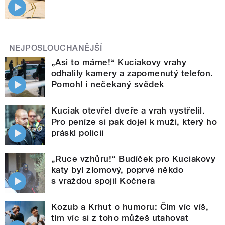
NEJPOSLOUCHANĚJŠÍ
„Asi to máme!“ Kuciakovy vrahy
odhalily kamery a zapomenutý telefon.
Pomohl i nečekaný svědek
Kuciak otevřel dveře a vrah vystřelil.
Pro peníze si pak dojel k muži, který ho
práskl policii
„Ruce vzhůru!“ Budíček pro Kuciakovy
katy byl zlomový, poprvé někdo
s vraždou spojil Kočnera
Kozub a Krhut o humoru: Čím víc víš,
tím víc si z toho můžeš utahovat