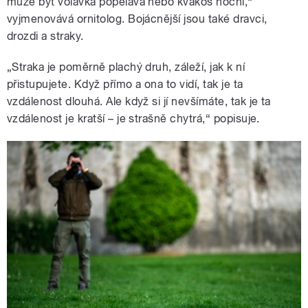
může být volavka popelavá nebo kvakoš noční,“
vyjmenovává ornitolog. Bojácnější jsou také dravci,
drozdi a straky.
„Straka je poměrně plachý druh, záleží, jak k ní
přistupujete. Když přímo a ona to vidí, tak je ta
vzdálenost dlouhá. Ale když si jí nevšímáte, tak je ta
vzdálenost je kratší – je strašně chytrá,“ popisuje.