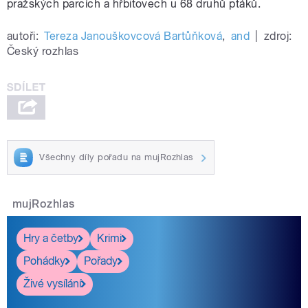
pražských parcích a hřbitovech u 68 druhů ptáků.
autoři:
Tereza Janouškovcová Bartůňková
,
and
|
zdroj:
Český rozhlas
Všechny díly pořadu na mujRozhlas
mujRozhlas
Hry a četby
Krimi
Pohádky
Pořady
Živé vysílání