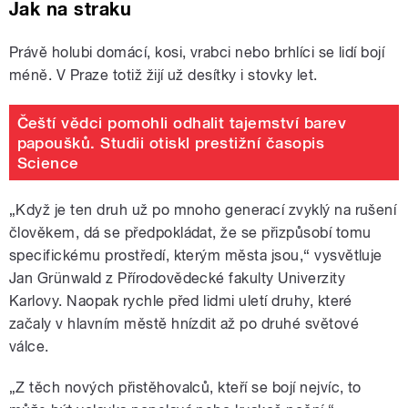
Jak na straku
Právě holubi domácí, kosi, vrabci nebo brhlíci se lidí bojí
méně. V Praze totiž žijí už desítky i stovky let.
Čeští vědci pomohli odhalit tajemství barev
papoušků. Studii otiskl prestižní časopis
Science
„Když je ten druh už po mnoho generací zvyklý na rušení
člověkem, dá se předpokládat, že se přizpůsobí tomu
specifickému prostředí, kterým města jsou,“ vysvětluje
Jan Grünwald z Přírodovědecké fakulty Univerzity
Karlovy. Naopak rychle před lidmi uletí druhy, které
začaly v hlavním městě hnízdit až po druhé světové
válce.
„Z těch nových přistěhovalců, kteří se bojí nejvíc, to