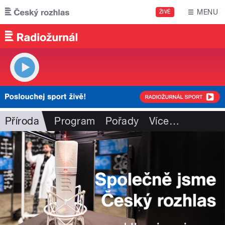
Přejít k hlavnímu obsahu
MENU
ŽIVĚ
Příroda
Program
Pořady
Více
…