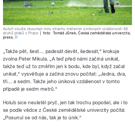
Autoři studie zkoumali míru strachu měřením únikových vzdáleností 68
druhů ptáků v Praze
|
foto:
Tomáš Jůnek
,
Česká zemědělská univerzita
,
press
,
©
„Takže pět, šest… padesát devět, šedesát,“ krokuje
zvolna Peter Mikula. „A teď před námi začíná unikat,
takže teď už to změřím jen k bodu, kde byl, když začal
unikat,“ vysvětluje a začíná znovu počítat: „Jedna, dva,
tři… a sedm. Takže jeho úniková vzdálenost v tomto
případě je sedm metrů.“
Holub sice neuletěl pryč, jen tak trochu popošel, ale i to
se podle vědce z České zemědělské univerzity počítá:
„Posunul se od nás, tak je to únik.“