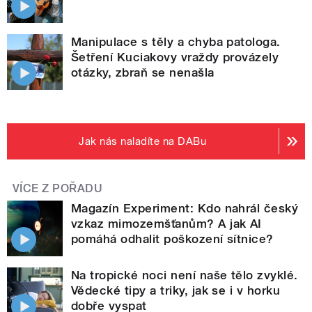
Manipulace s těly a chyba patologa.
Šetření Kuciakovy vraždy provázely
otázky, zbraň se nenašla
Jak nás naladíte na DABu
VÍCE Z POŘADU
Magazín Experiment: Kdo nahrál český
vzkaz mimozemšťanům? A jak AI
pomáhá odhalit poškození sítnice?
Na tropické noci není naše tělo zvyklé.
Vědecké tipy a triky, jak se i v horku
dobře vyspat