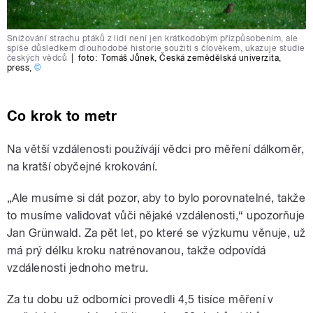
Snižování strachu ptáků z lidí není jen krátkodobým přizpůsobením, ale
spíše důsledkem dlouhodobé historie soužití s člověkem, ukazuje studie
českých vědců
|
foto:
Tomáš Jůnek
,
Česká zemědělská univerzita
,
press
,
©
Co krok to metr
Na větší vzdálenosti používájí vědci pro měření dálkoměr,
na kratší obyčejné krokování.
„Ale musíme si dát pozor, aby to bylo porovnatelné, takže
to musíme validovat vůči nějaké vzdálenosti,“ upozorňuje
Jan Grünwald. Za pět let, po které se výzkumu věnuje, už
má prý délku kroku natrénovanou, takže odpovídá
vzdálenosti jednoho metru.
Za tu dobu už odborníci provedli 4,5 tisíce měření v