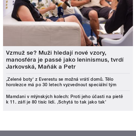
Vzmuž se? Muži hledají nové vzory,
manosféra je passé jako leninismus, tvrdí
Jarkovská, Maňák a Petr
‚Zelené boty‘ z Everestu se možná vrátí domů. Tělo
horolezce má po 30 letech vyzvednout speciální tým
Mamdani v mlýnských kolech: Proti jeho účasti na pietě
k 11. září je 80 tisíc lidí. ‚Schytá to tak jako tak'