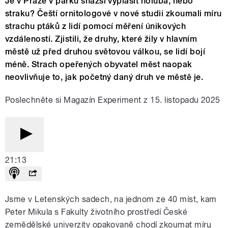
Je v Praze v parku snazší vyplašit holuba, nebo
straku? Čeští ornitologové v nové studii zkoumali míru
strachu ptáků z lidí pomocí měření únikových
vzdáleností. Zjistili, že druhy, které žily v hlavním
městě už před druhou světovou válkou, se lidí bojí
méně. Strach opeřených obyvatel měst naopak
neovlivňuje to, jak početný daný druh ve městě je.
Poslechněte si Magazín Experiment z 15. listopadu 2025
21:13
Jsme v Letenských sadech, na jednom ze 40 míst, kam
Peter Mikula s Fakulty životního prostředí České
zemědělské univerzity opakovaně chodí zkoumat míru