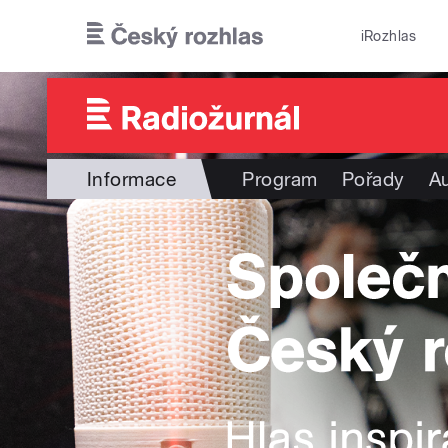
Přejít k hlavnímu obsahu
iRozhlas
Informace
Program
Pořady
Au