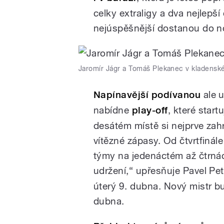
celky extraligy a dva nejlepší
nejúspěšnější dostanou do n
Jaromír Jágr a Tomáš Plekanec v kladensk
Napínavější podívanou
ale 
nabídne
play-off
, které start
desátém místě si nejprve zahra
vítězné zápasy. Od čtvrtfinále
týmy na jedenáctém až čtrná
udržení,“ upřesňuje Pavel Pet
úterý 9. dubna. Nový mistr b
dubna.