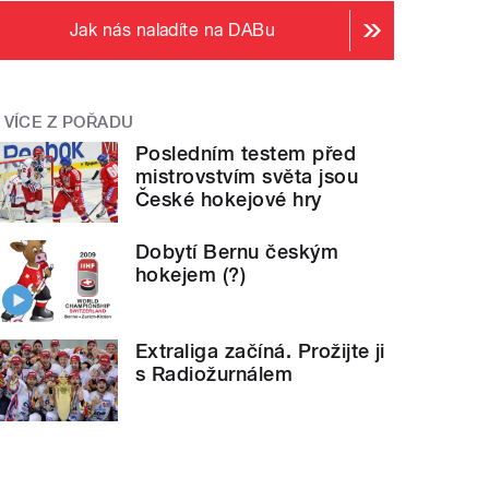
Jak nás naladíte na DABu
VÍCE Z POŘADU
Posledním testem před
mistrovstvím světa jsou
České hokejové hry
Dobytí Bernu českým
hokejem (?)
Extraliga začíná. Prožijte ji
s Radiožurnálem