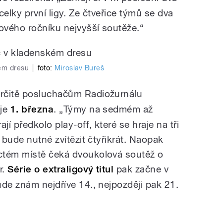
 celky první ligy. Ze čtveřice týmů se dva
ového ročníku nejvyšší soutěže.“
ém dresu
|
foto:
Miroslav Bureš
určitě posluchačům Radiožurnálu
uje
1. března
. „Týmy na sedmém až
jí předkolo play-off, které se hraje na tři
 bude nutné zvítězit čtyřikrát. Naopak
ctém místě čeká dvoukolová soutěž o
r.
Série o extraligový titul
pak začne v
ude znám nejdříve 14., nejpozději pak 21.