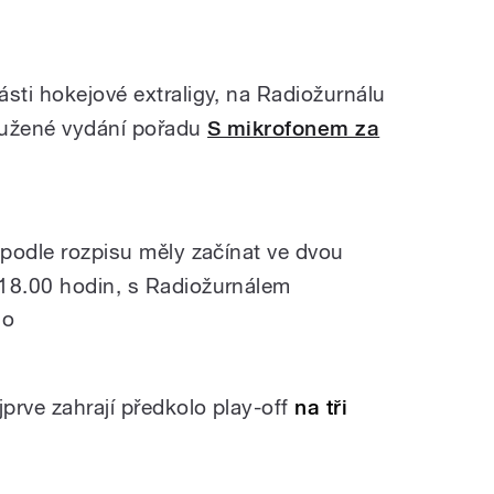
ásti hokejové extraligy, na Radiožurnálu
oužené vydání pořadu
S mikrofonem za
podle rozpisu měly začínat ve dvou
 18.00 hodin, s Radiožurnálem
ho
jprve zahrají předkolo play-off
na tři