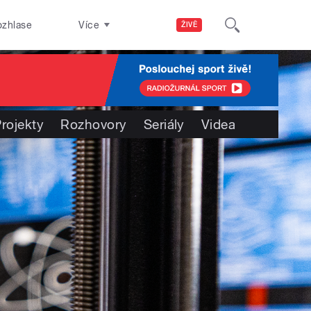
ozhlase
Více
ŽIVĚ
rojekty
Rozhovory
Seriály
Videa