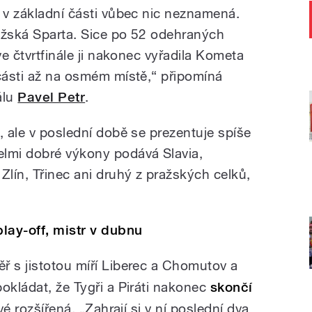
í v základní části vůbec nic neznamená.
ažská Sparta. Sice po 52 odehraných
ve čtvrtfinále ji nakonec vyřadila Kometa
 části až na osmém místě,“ připomíná
álu
Pavel Petr
.
, ale v poslední době se prezentuje spíše
elmi dobré výkony podává Slavia,
Zlín, Třinec ani druhý z pražských celků,
lay-off, mistr v dubnu
ř s jistotou míří Liberec a Chomutov a
okládat, že Tygři a Piráti nakonec
skončí
vé rozšířená. „Zahrají si v ní poslední dva