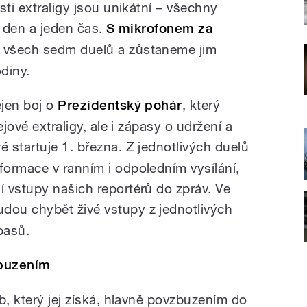
sti extraligy jsou unikátní – všechny
n den a jeden čas.
S mikrofonem za
 všech sedm duelů a zůstaneme jim
diny.
ejen boj o
Prezidentský pohár
, který
ejové extraligy, ale i zápasy o udržení a
ré
startuje 1. března. Z jednotlivých duelů
ormace v ranním i odpoledním vysílání,
 vstupy našich reportérů do zpráv. Ve
dou chybět živé vstupy z jednotlivých
pasů.
zbuzením
b, který jej získá, hlavně povzbuzením do