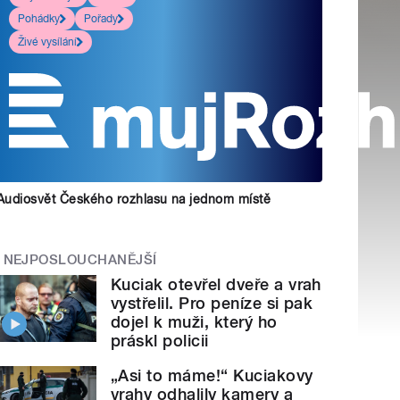
Pohádky
Pořady
Živé vysílání
Audiosvět Českého rozhlasu na jednom místě
NEJPOSLOUCHANĚJŠÍ
Kuciak otevřel dveře a vrah
vystřelil. Pro peníze si pak
dojel k muži, který ho
práskl policii
„Asi to máme!“ Kuciakovy
vrahy odhalily kamery a