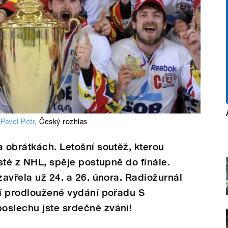
Pavel Petr
,
Český rozhlas
a obrátkách. Letošní soutěž, kterou
isté z NHL, spěje postupně do finále.
zavřela už 24. a 26. února. Radiožurnál
ní prodloužené vydání pořadu S
oslechu jste srdečně zváni!