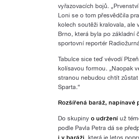
vyřazovacích bojů. „Prvenstv
Loni se o tom přesvědčila pr
kolech soutěži kralovala, ale 
Brno, která byla po základní
sportovní reportér Radiožurn
Tabulce sice teď vévodí Plzeň
kolísavou formou. „Naopak v
stranou nebudou chtít zůstat 
Sparta.“
Rozšířená baráž, napínavé p
Do skupiny
o udržení
už témě
podle Pavla Petra dá se předp
i v baráži
, která je letos popr