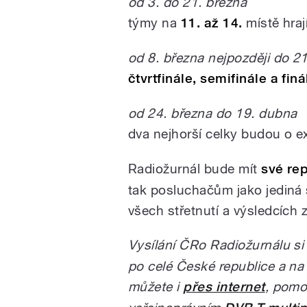
od 3. do 21. března
týmy na
11. až 14.
místě hraj
od 8. března nejpozději do 2
čtvrtfinále, semifinále a finá
od 24. března do 19. dubna
dva nejhorší celky budou o e
Radiožurnál bude mít
své re
tak posluchačům jako jediná 
všech střetnutí a výsledcích 
Vysílání ČRo Radiožurnálu si 
po celé České republice a na
můžete i
přes internet
, pomoc