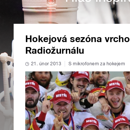
Hokejová sezóna vrcholí
Radiožurnálu
21. únor 2013
S mikrofonem za hokejem