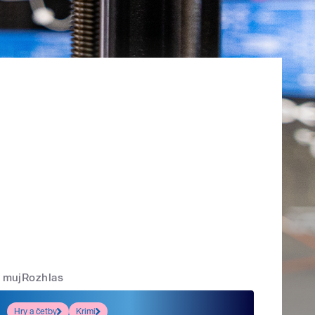
mujRozhlas
Hry a četby
Krimi