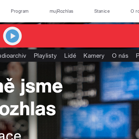
Program
mujRozhlas
Stanice
O r
dioarchiv
Playlisty
Lidé
Kamery
O nás
P