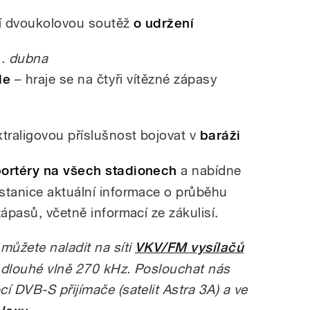
í dvoukolovou soutěž
o udržení
1. dubna
le
– hraje se na čtyři vítězné zápasy
xtraligovou příslušnost bojovat v
baráži
portéry na všech stadionech
a nabídne
stanice aktuální informace o průběhu
zápasů, včetně informací ze zákulisí.
můžete naladit na síti
VKV/FM vysílačů
 dlouhé vlně 270 kHz. Poslouchat nás
í DVB-S přijímače (satelit Astra 3A) a ve