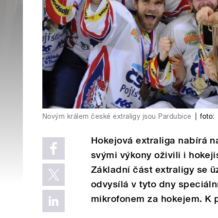
Novým králem české extraligy jsou Pardubice
|
foto:
Hokejová extraliga nabírá n
svými výkony oživili i hokej
Základní část extraligy se ü
odvysílá v tyto dny speciál
mikrofonem za hokejem. K p