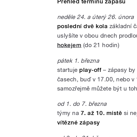
Přehled termínů zápasů
neděle 24. a úterý 26. února
poslední dvě kola
základní č
uslyšíte v obou dnech prodl
hokejem
(do 21 hodin)
pátek 1. března
startuje
play-off
– zápasy by 
časech, buď v 17.00, nebo v
samozřejmě můžete být u to
od 1. do 7. března
týmy na
7. až 10. místě
si ne
vítězné zápasy