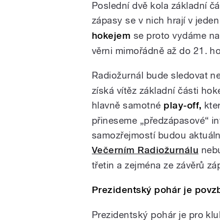
Poslední dvě kola základní čá
zápasy se v nich hrají v jede
hokejem
se proto vydáme na
věrni mimořádně až do 21. ho
Radiožurnál bude sledovat n
získá vítěz základní části hok
hlavně samotné
play-off,
kte
přineseme „předzápasové“ inf
samozřejmostí budou aktuální
Večerním Radiožurnálu
nebu
třetin a zejména ze závěrů zá
Prezidentský pohár je pov
Prezidentský pohár je pro klu