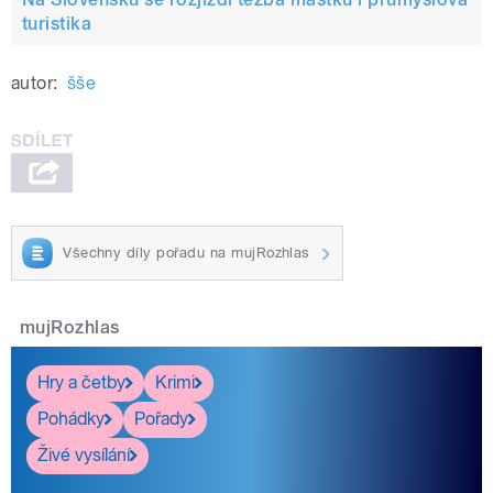
turistika
autor:
šše
Všechny díly pořadu na mujRozhlas
mujRozhlas
Hry a četby
Krimi
Pohádky
Pořady
Živé vysílání