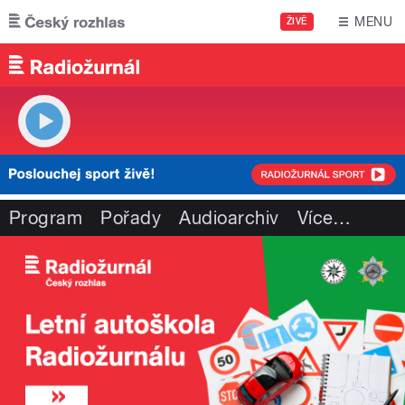
Přejít k hlavnímu obsahu
MENU
ŽIVĚ
Program
Pořady
Audioarchiv
Více
…