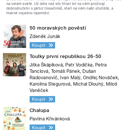
na celém světě. Už déle než sto třicet let na něm prožívají
dobrodružství s pěticí trosečníků, kteří na něm našli útočiště, a
hlavně nejedno tajemství.
50 moravských pověstí
Zdeněk Junák
Koupit
Toulky první republikou 26-50
Jitka Škápíková, Petr Vodička, Petra
Tanclová, Tomáš Pánek, Dušan
Radovanovič, Ivan Malý, Ondřej Nováček,
Karolína Stegurová, Michal Dlouhý, Miloš
Vaněček
Koupit
Chalupa
Pavlína Křivánková
Koupit