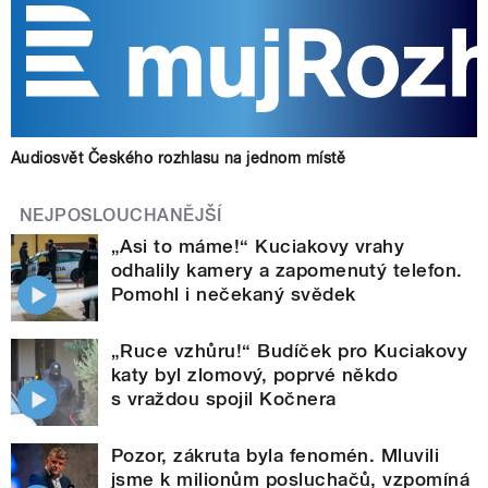
Audiosvět Českého rozhlasu na jednom místě
NEJPOSLOUCHANĚJŠÍ
„Asi to máme!“ Kuciakovy vrahy
odhalily kamery a zapomenutý telefon.
Pomohl i nečekaný svědek
„Ruce vzhůru!“ Budíček pro Kuciakovy
katy byl zlomový, poprvé někdo
s vraždou spojil Kočnera
Pozor, zákruta byla fenomén. Mluvili
jsme k milionům posluchačů, vzpomíná