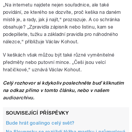
„Na internetu najdete nejen souřadnice, ale také
povídání, ze kterého se dozvíte, proč keška na daném
místě je, a rady, jak ji najít,“ prozrazuje. A co schránka
obsahuje? „Zpravidla zápisník nebo listinu, kam se
podepíšete, tužku a základní pravidla pro náhodného
nálezce,“ přibližuje Václav Kohout.
V keškách však můžou být také různé vyměnitelné
předměty nebo putovní mince. „Češi jsou velcí
hračičkové,“ uznává Václav Kohout.
Celý rozhovor si kdykoliv poslechněte buď kliknutím
na odkaz přímo v tomto článku, nebo v našem
audioarchivu
.
SOUVISEJÍCÍ PŘÍSPĚVKY
Bude hrát goalingo celý svět?
Na Slovensku se rozjíždí těžba mastku i průmyslová