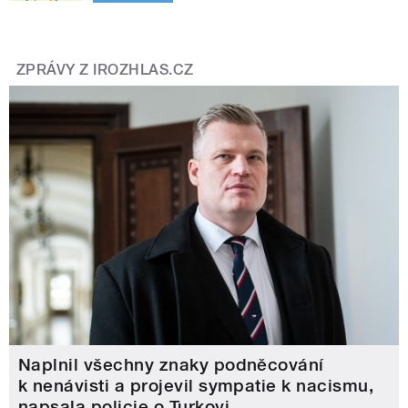
ZPRÁVY Z IROZHLAS.CZ
Naplnil všechny znaky podněcování
k nenávisti a projevil sympatie k nacismu,
napsala policie o Turkovi