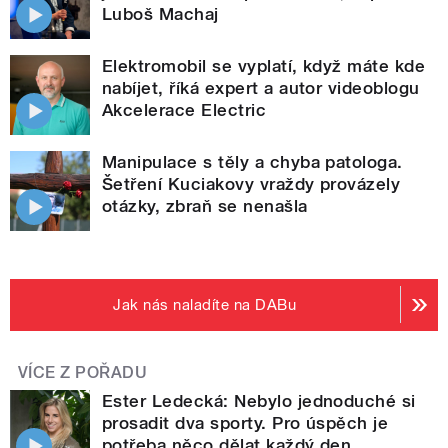
Luboš Machaj
Elektromobil se vyplatí, když máte kde
nabíjet, říká expert a autor videoblogu
Akcelerace Electric
Manipulace s těly a chyba patologa.
Šetření Kuciakovy vraždy provázely
otázky, zbraň se nenašla
Jak nás naladíte na DABu
VÍCE Z POŘADU
Ester Ledecká: Nebylo jednoduché si
prosadit dva sporty. Pro úspěch je
potřeba něco dělat každý den