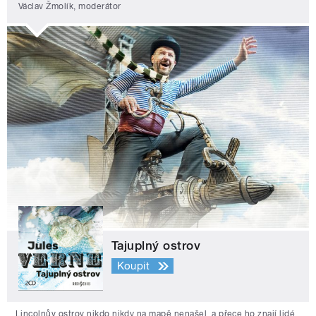
Václav Žmolík, moderátor
Tajuplný ostrov
Koupit
Lincolnův ostrov nikdo nikdy na mapě nenašel, a přece ho znají lidé