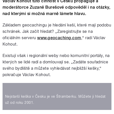
Václav Kohout tuto činnost v Česku propaguje a
moderátorce Zuzaně Burešové odpověděl i na otázky,
nad kterými si možná marně lámete hlavu.
Základem geocachingu je hledání keší, které mají podobu
schránek. Jak začít hledat? „Zaregistrujte se na
oficiálním serveru
www.geocaching.com
,“ radí Václav
Kohout.
Existují však i regionální weby nebo komunitní portály, na
kterých se lidé radí a domlouvají se. „Zadáte souřadnice
svého bydliště a můžete vyhledávat nejbližší kešky,“
pokračuje Václav Kohout.
Nejstarší keška v Česku je ve Štramberku. Můžete ji hledat
už od roku 2001.