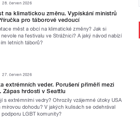
28. červen 2026
 na klimatickou změnu. Vypískání ministrů
 Příručka pro táborové vedoucí
tace měst a obcí na klimatické změny? Jak si
y nevole na festivalu ve Strážnici? A jaký návod nabízí
ím letních táborů?
27. červen 2026
ika extrémních veder. Porušení příměří mezi
 Zápas hrdosti v Seattlu
pojí s extrémními vedry? Ohrozily vzájemné útoky USA
a mírovou dohodu? V jakých kulisách se odehrával
na podporu LGBT komunity?