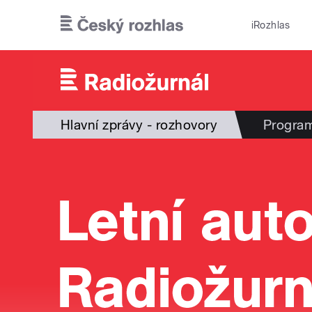
Přejít k hlavnímu obsahu
iRozhlas
Hlavní zprávy - rozhovory
Progra