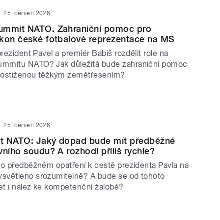
25. červen 2026
ummit NATO. Zahraniční pomoc pro
ýkon české fotbalové reprezentace na MS
prezident Pavel a premiér Babiš rozdělit role na
mmitu NATO? Jak důležitá bude zahraniční pomoc
postiženou těžkým zemětřesením?
25. červen 2026
t NATO: Jaký dopad bude mít předběžné
vního soudu? A rozhodl příliš rychle?
 o předběžném opatření k cestě prezidenta Pavla na
světleno srozumitelně? A bude se od tohoto
jet i nález ke kompetenční žalobě?