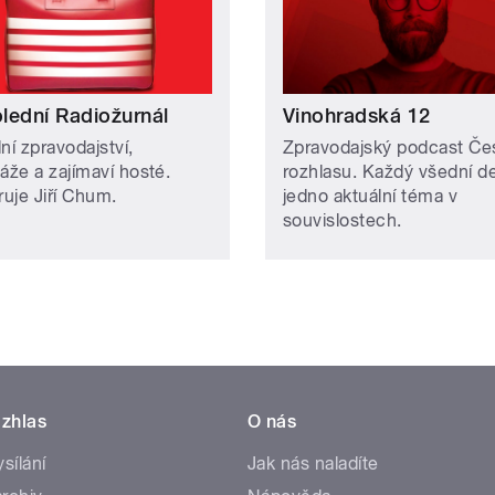
lední Radiožurnál
Vinohradská 12
ní zpravodajství,
Zpravodajský podcast Č
áže a zajímaví hosté.
rozhlasu. Každý všední d
uje Jiří Chum.
jedno aktuální téma v
souvislostech.
zhlas
O nás
ysílání
Jak nás naladíte