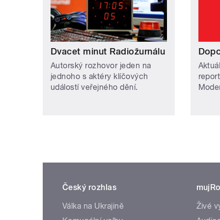
Dvacet minut Radiožurnálu
Dopo
Autorský rozhovor jeden na
Aktuál
jednoho s aktéry klíčových
report
událostí veřejného dění.
Moder
Český rozhlas
mujRo
Válka na Ukrajině
Živé v