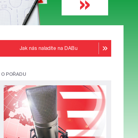
Jak nás naladíte na DABu
O POŘADU