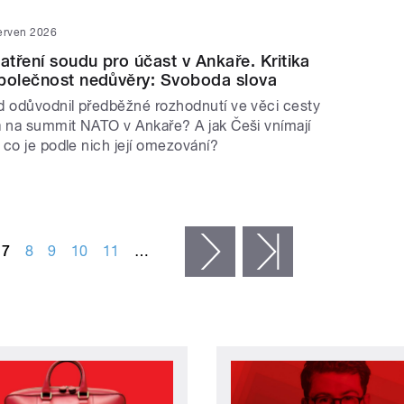
erven 2026
tření soudu pro účast v Ankaře. Kritika
polečnost nedůvěry: Svoboda slova
d odůvodnil předběžné rozhodnutí ve věci cesty
a na summit NATO v Ankaře? A jak Češi vnímají
 co je podle nich její omezování?
7
8
9
10
11
…
následující ›
poslední »