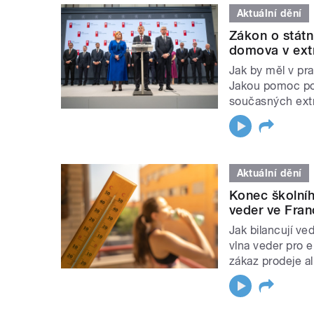
Aktuální dění
Zákon o stát
domova v ext
Jak by měl v pr
Jakou pomoc po
současných ext
Aktuální dění
Konec školníh
veder ve Franc
Jak bilancují ve
vlna veder pro 
zákaz prodeje al