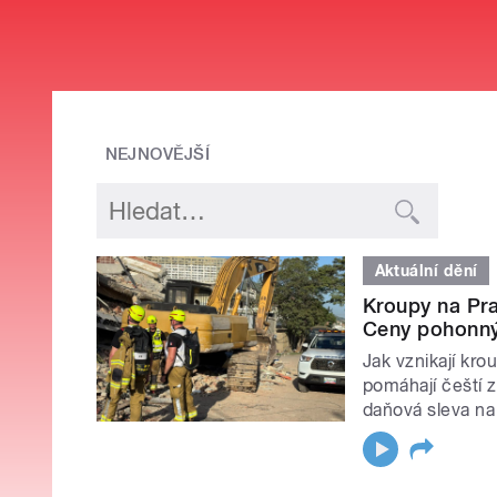
NEJNOVĚJŠÍ
Aktuální dění
Kroupy na Pra
Ceny pohonn
Jak vznikají kr
pomáhají čeští z
daňová sleva na