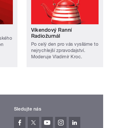
Víkendový Ranní
Radiožurnál
eského
Po celý den pro vás vysíláme to
en
nejrychlejší zpravodajství.
Moderuje Vladimír Kroc.
Sledujte nás