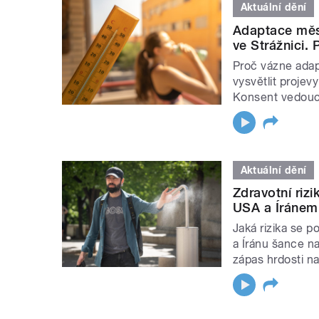
Aktuální dění
Adaptace měst
ve Strážnici.
Proč vázne adap
vysvětlit projev
Konsent vedouc
Aktuální dění
Zdravotní riz
USA a Íránem.
Jaká rizika se 
a Íránu šance n
zápas hrdosti 