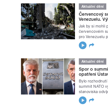
Aktuální dění
Červencový s
Venezuelu. V
Jak by si mohli 
červencovém su
pro Venezuelu 
Aktuální dění
Spor o summi
opatření Ústa
Bylo rozhodnutí
summit NATO vy
stanoviska odví