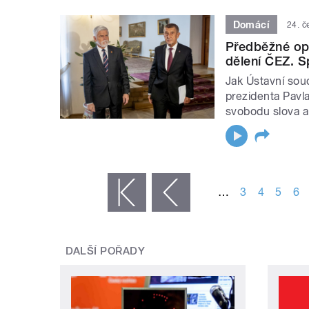
Domácí
24. č
Předběžné opa
dělení ČEZ. S
Jak Ústavní sou
prezidenta Pavl
svobodu slova a
STRÁNKY
…
3
4
5
6
« první
‹ předchozí
DALŠÍ POŘADY