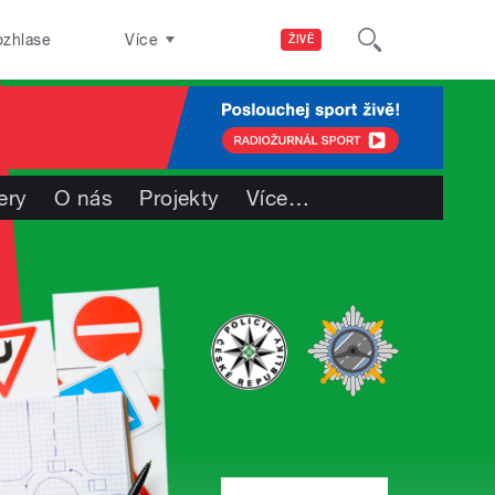
ozhlase
Více
ŽIVĚ
ery
O nás
Projekty
Více
…