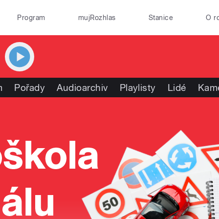
Program
mujRozhlas
Stanice
O r
m
Pořady
Audioarchiv
Playlisty
Lidé
Kam