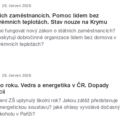
26. červen 2026
ních zaměstnancích. Pomoc lidem bez
rémních teplotách. Stav nouze na Krymu
axi fungovat nový zákon o státních zaměstnancích?
skytují dobročinné organizace lidem bez domova v
rémních teplotách?
26. červen 2026
o roku. Vedra a energetika v ČR. Dopady
ii
dení ZŠ uplynulý školní rok? Jakou zátěž představuje
energetickou soustavu? jaké ohlasy vyvolává dočasný
koholu v Paříži?