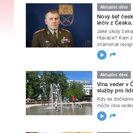
Aktuální dění
Nový šéf česk
léčiv z Česka
Jaké úkoly čeka
Hlaváče? Kam z 
znamenat rezig
Aktuální dění
Vlna veder v 
služby pro li
Kdy se dočkáme 
může vlna veder