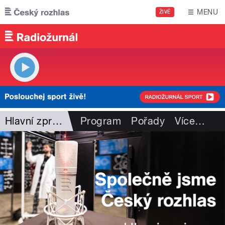
Přejít k hlavnímu obsahu
MENU
ŽIVĚ
Hlavní zprávy - rozhovory
Program
Pořady
Více
…