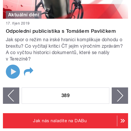
Aktuální dění
17. říjen 2019
Odpolední publicistika s Tomášem Pavlíčkem
Jak spor o režim na irské hranici komplikuje dohodu o
brexitu? Co vyčítají kritici ČT jejím výročním zprávám?
A co vyčtou historici dokumentů, které se našly
v Terezíně?
STRÁNKY
389
n
zí
Jak nás naladíte na DABu