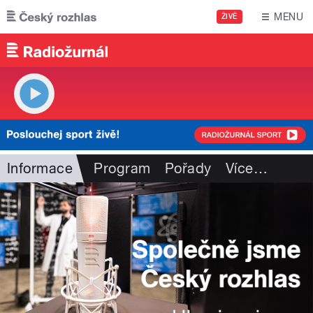
Přejít k hlavnímu obsahu
MENU
ŽIVĚ
Informace
Program
Pořady
Více
…