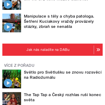
Manipulace s těly a chyba patologa.
Šetření Kuciakovy vraždy provázely
otázky, zbraň se nenašla
Jak nás naladíte na DABu
VÍCE Z POŘADU
Světlo pro Světlušku se znovu rozsvěcí
na Radiožurnálu
The Tap Tap a Český rozhlas ruší konec
světa