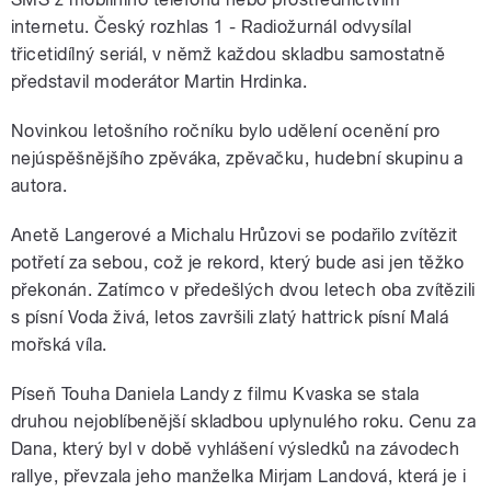
internetu. Český rozhlas 1 - Radiožurnál odvysílal
třicetidílný seriál, v němž každou skladbu samostatně
představil moderátor Martin Hrdinka.
Novinkou letošního ročníku bylo udělení ocenění pro
nejúspěšnějšího zpěváka, zpěvačku, hudební skupinu a
autora.
Anetě Langerové a Michalu Hrůzovi se podařilo zvítězit
potřetí za sebou, což je rekord, který bude asi jen těžko
překonán. Zatímco v předešlých dvou letech oba zvítězili
s písní Voda živá, letos završili zlatý hattrick písní Malá
mořská víla.
Píseň Touha Daniela Landy z filmu Kvaska se stala
druhou nejoblíbenější skladbou uplynulého roku. Cenu za
Dana, který byl v době vyhlášení výsledků na závodech
rallye, převzala jeho manželka Mirjam Landová, která je i