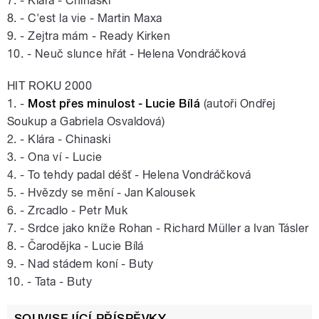
7. - Klára - Chinaski
8. - C'est la vie - Martin Maxa
9. - Zejtra mám - Ready Kirken
10. - Neuč slunce hřát - Helena Vondráčková
HIT ROKU 2000
1. -
Most přes minulost - Lucie Bílá
(autoři Ondřej
Soukup a Gabriela Osvaldová)
2. - Klára - Chinaski
3. - Ona ví - Lucie
4. - To tehdy padal déšť - Helena Vondráčková
5. - Hvězdy se mění - Jan Kalousek
6. - Zrcadlo - Petr Muk
7. - Srdce jako kníže Rohan - Richard Müller a Ivan Tásler
8. - Čarodějka - Lucie Bílá
9. - Nad stádem koní - Buty
10. - Tata - Buty
SOUVISEJÍCÍ PŘÍSPĚVKY