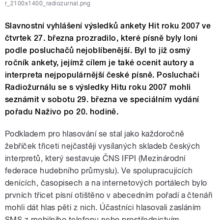
r_2100x1400_radiozurnal.png
Slavnostní vyhlášení výsledků ankety Hit roku 2007 ve
čtvrtek 27. března prozradilo, které písně byly loni
podle posluchačů nejoblíbenější. Byl to již osmý
ročník ankety, jejímž cílem je také ocenit autory a
interpreta nejpopulárnější české písně. Posluchači
Radiožurnálu se s výsledky Hitu roku 2007 mohli
seznámit v sobotu 29. března ve speciálním vydání
pořadu Naživo po 20. hodině.
Podkladem pro hlasování se stal jako každoročně
žebříček třiceti nejčastěji vysílaných skladeb českých
interpretů, který sestavuje ČNS IFPI (Mezinárodní
federace hudebního průmyslu). Ve spolupracujících
denících, časopisech a na internetových portálech bylo
prvních třicet písní otištěno v abecedním pořadí a čtenáři
mohli dát hlas pěti z nich. Účastníci hlasovali zasláním
SMS z mobilního telefonu nebo prostřednictvím