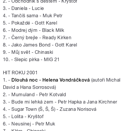
2. - Obchodník s deštěm - Kryštof
3. - Daniela - Lucie
4. - Tančíš sama - Muk Petr
5. - Pokaždé - Gott Karel
6. - Modrej dým - Black Milk
7. - Černý brejle - Ready Kirken
8. - Jako James Bond - Gott Karel
9. - Můj svět - Chinaski
10. - Slepic pírka - MIG 21
HIT ROKU 2001
1. -
Dlouhá noc - Helena Vondráčková
(autoři Michal
David a Hana Sorrosová)
2. - Mumuland - Petr Kotvald
3. - Bude mi lehká zem - Petr Hapka a Jana Kirchner
4. - Sugar Town (Š, Š, Š) - Zuzana Norisová
5. - Lolita - Kryštof
6. - Neusínej - Petr Muk