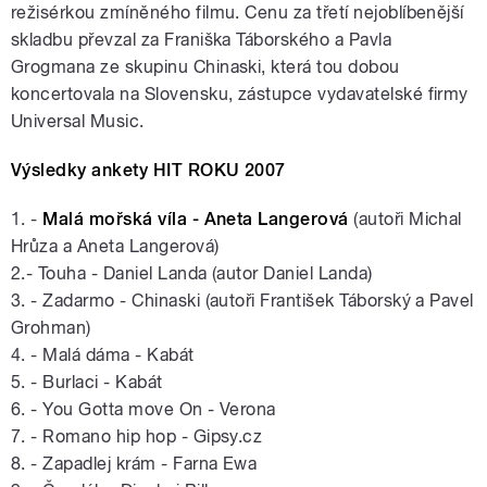
režisérkou zmíněného filmu. Cenu za třetí nejoblíbenější
skladbu převzal za Franiška Táborského a Pavla
Grogmana ze skupinu Chinaski, která tou dobou
koncertovala na Slovensku, zástupce vydavatelské firmy
Universal Music.
Výsledky ankety HIT ROKU 2007
1. -
Malá mořská víla - Aneta Langerová
(autoři Michal
Hrůza a Aneta Langerová)
2.- Touha - Daniel Landa (autor Daniel Landa)
3. - Zadarmo - Chinaski (autoři František Táborský a Pavel
Grohman)
4. - Malá dáma - Kabát
5. - Burlaci - Kabát
6. - You Gotta move On - Verona
7. - Romano hip hop - Gipsy.cz
8. - Zapadlej krám - Farna Ewa