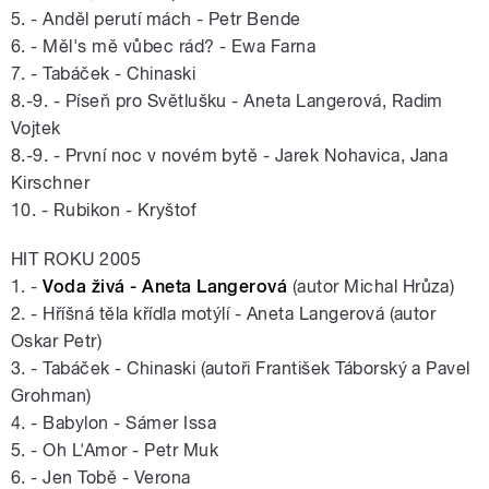
5. - Anděl perutí mách - Petr Bende
6. - Měl's mě vůbec rád? - Ewa Farna
7. - Tabáček - Chinaski
8.-9. - Píseň pro Světlušku - Aneta Langerová, Radim
Vojtek
8.-9. - První noc v novém bytě - Jarek Nohavica, Jana
Kirschner
10. - Rubikon - Kryštof
HIT ROKU 2005
1. -
Voda živá - Aneta Langerová
(autor Michal Hrůza)
2. - Hříšná těla křídla motýlí - Aneta Langerová (autor
Oskar Petr)
3. - Tabáček - Chinaski (autoři František Táborský a Pavel
Grohman)
4. - Babylon - Sámer Issa
5. - Oh L'Amor - Petr Muk
6. - Jen Tobě - Verona