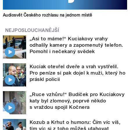
Audiosvět Českého rozhlasu na jednom místě
NEJPOSLOUCHANĚJŠÍ
„Asi to máme!“ Kuciakovy vrahy
odhalily kamery a zapomenutý telefon.
Pomohl i nečekaný svědek
Kuciak otevřel dveře a vrah vystřelil.
Pro peníze si pak dojel k muži, který ho
práskl policii
„Ruce vzhůru!“ Budíček pro Kuciakovy
katy byl zlomový, poprvé někdo
s vraždou spojil Kočnera
Kozub a Krhut o humoru: Čím víc víš,
tím víc si z toho můžeš utahovat