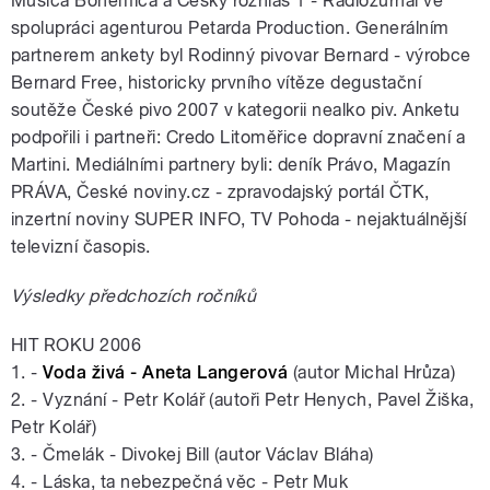
Musica Bohemica a Český rozhlas 1 - Radiožurnál ve
spolupráci agenturou Petarda Production. Generálním
partnerem ankety byl Rodinný pivovar Bernard - výrobce
Bernard Free, historicky prvního vítěze degustační
soutěže České pivo 2007 v kategorii nealko piv. Anketu
podpořili i partneři: Credo Litoměřice dopravní značení a
Martini. Mediálními partnery byli: deník Právo, Magazín
PRÁVA, České noviny.cz - zpravodajský portál ČTK,
inzertní noviny SUPER INFO, TV Pohoda - nejaktuálnější
televizní časopis.
Výsledky předchozích ročníků
HIT ROKU 2006
1. -
Voda živá - Aneta Langerová
(autor Michal Hrůza)
2. - Vyznání - Petr Kolář (autoři Petr Henych, Pavel Žiška,
Petr Kolář)
3. - Čmelák - Divokej Bill (autor Václav Bláha)
4. - Láska, ta nebezpečná věc - Petr Muk