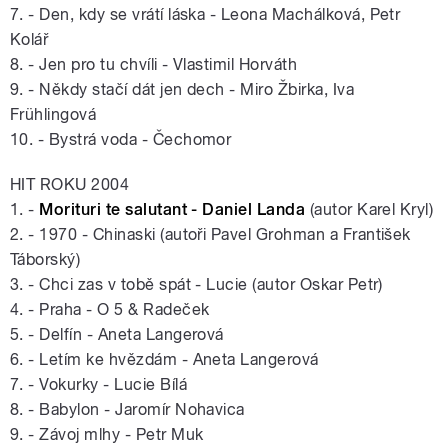
7. - Den, kdy se vrátí láska - Leona Machálková, Petr
Kolář
8. - Jen pro tu chvíli - Vlastimil Horváth
9. - Někdy stačí dát jen dech - Miro Žbirka, Iva
Frühlingová
10. - Bystrá voda - Čechomor
HIT ROKU 2004
1. -
Morituri te salutant - Daniel Landa
(autor Karel Kryl)
2. - 1970 - Chinaski (autoři Pavel Grohman a František
Táborský)
3. - Chci zas v tobě spát - Lucie (autor Oskar Petr)
4. - Praha - O 5 & Radeček
5. - Delfín - Aneta Langerová
6. - Letím ke hvězdám - Aneta Langerová
7. - Vokurky - Lucie Bílá
8. - Babylon - Jaromír Nohavica
9. - Závoj mlhy - Petr Muk