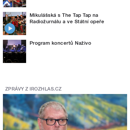
Mikulášská s The Tap Tap na
Radiožurnálu a ve Státní opeře
Program koncertů Naživo
ZPRÁVY Z IROZHLAS.CZ