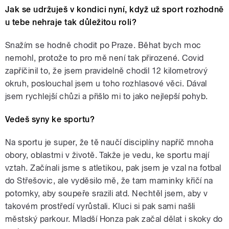
Jak se udržuješ v kondici nyní, když už sport rozhodně
u tebe nehraje tak důležitou roli?
Snažím se hodně chodit po Praze. Běhat bych moc
nemohl, protože to pro mě není tak přirozené. Covid
zapříčinil to, že jsem pravidelně chodil 12 kilometrový
okruh, poslouchal jsem u toho rozhlasové věci. Dával
jsem rychlejší chůzi a přišlo mi to jako nejlepší pohyb.
Vedeš syny ke sportu?
Na sportu je super, že tě naučí disciplíny napříč mnoha
obory, oblastmi v životě. Takže je vedu, ke sportu mají
vztah. Začínali jsme s atletikou, pak jsem je vzal na fotbal
do Střešovic, ale vyděsilo mě, že tam maminky křičí na
potomky, aby soupeře srazili atd. Nechtěl jsem, aby v
takovém prostředí vyrůstali. Kluci si pak sami našli
městský parkour. Mladší Honza pak začal dělat i skoky do