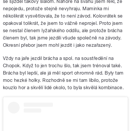
se sjížděl takový slalom. Nahoře na svahu jsem řekl, že
nepojedu, protože stejně nevyhraju. Maminka mi
několikrát vysvětlovala, že to není závod. Kolovrátek se
opakoval tolikrát, že jsem to vážně neprojel. Proto jsem
se nestal členem lyžařského oddílu, ale protože brácha
členem byl, tak jsme jezdili všude společně na závody.
Okresní přebor jsem mohl jezdit i jako nezařazený.
Vždy na jaře jezdil brácha a spol. na soustředění na
Chopok. Když to jen trochu šlo, tak jsem trénoval také.
Brácha byl lepší, ale já měl sport ohromně rád. Byly tam
moc hezké holky. Rozhodně se mi tam líbilo, protože
kouzlo hor a skvělí lidé okolo, to byla skvělá kombinace.