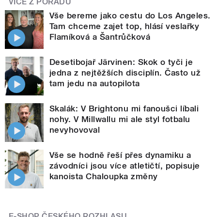
VÍCE Z POŘADU
Vše bereme jako cestu do Los Angeles.
Tam chceme zajet top, hlásí veslařky
Flamíková a Šantrůčková
Desetibojař Järvinen: Skok o tyči je
jedna z nejtěžších disciplín. Často už
tam jedu na autopilota
Skalák: V Brightonu mi fanoušci líbali
nohy. V Millwallu mi ale styl fotbalu
nevyhovoval
Vše se hodně řeší přes dynamiku a
závodníci jsou více atletičtí, popisuje
kanoista Chaloupka změny
E-SHOP ČESKÉHO ROZHLASU