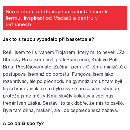
Beran starší o fotbalové minulosti, lásce k
šermu, inspiraci od Maďarů a centru v
Letňanech
Jak to s tebou vypadalo při basketbale?
Řešil jsem to i s Ivanem Trojanem, který mi to nevěřil. Za
Uherský Brod jsme hráli proti Šumperku, Královo Pole
Brnu, Prostějovem atd. Začínal jsem v C-týmu minižáků a
postupoval jsem až do dorostu. Fungoval jsem jako
rozehrávač, ale po přechodu na gymnázium už tam byli
lepší hráči. Jinak ale to bylo skvělé po sociální stránce,
protože jsme měli v týmu skvělý kolektiv a vedl nás
trenér Ivan Láska. Sestavil to tak dobře, že nás to bavilo.
Byla tam dřina, makání, ale i celospolečenská zábava.
A co další sporty?