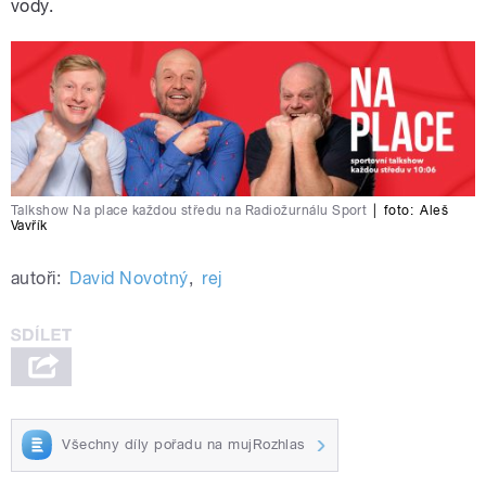
vody.
Talkshow Na place každou středu na Radiožurnálu Sport
|
foto:
Aleš
Vavřík
autoři:
David Novotný
,
rej
Všechny díly pořadu na mujRozhlas