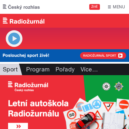
Přejít k hlavnímu obsahu
MENU
ŽIVĚ
Sport
Program
Pořady
Více
…