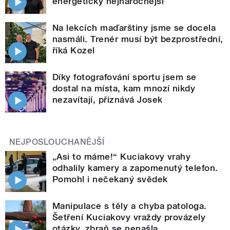
energeticky nejnáročnější
Na lekcích maďarštiny jsme se docela
nasmáli. Trenér musí být bezprostřední,
říká Kozel
Díky fotografování sportu jsem se
dostal na místa, kam mnozí nikdy
nezavítají, přiznává Josek
NEJPOSLOUCHANĚJŠÍ
„Asi to máme!“ Kuciakovy vrahy
odhalily kamery a zapomenutý telefon.
Pomohl i nečekaný svědek
Manipulace s těly a chyba patologa.
Šetření Kuciakovy vraždy provázely
otázky, zbraň se nenašla