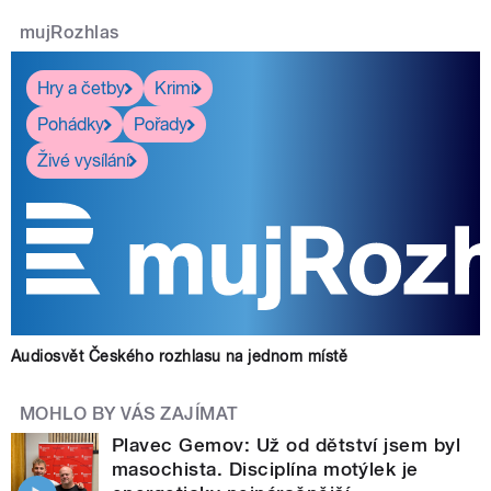
mujRozhlas
Hry a četby
Krimi
Pohádky
Pořady
Živé vysílání
Audiosvět Českého rozhlasu na jednom místě
MOHLO BY VÁS ZAJÍMAT
Plavec Gemov: Už od dětství jsem byl
masochista. Disciplína motýlek je