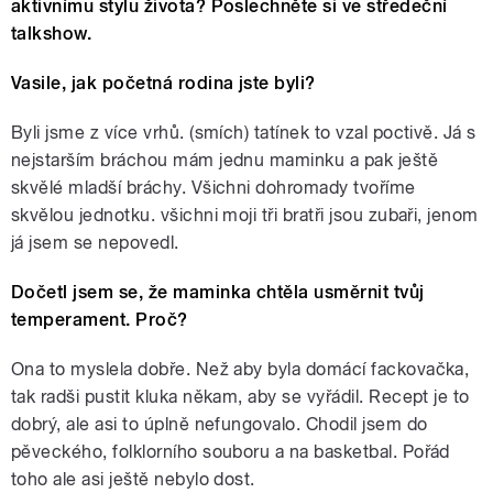
aktivnímu stylu života? Poslechněte si ve středeční
talkshow.
Vasile, jak početná rodina jste byli?
Byli jsme z více vrhů. (smích) tatínek to vzal poctivě. Já s
nejstarším bráchou mám jednu maminku a pak ještě
skvělé mladší bráchy. Všichni dohromady tvoříme
skvělou jednotku. všichni moji tři bratři jsou zubaři, jenom
já jsem se nepovedl.
Dočetl jsem se, že maminka chtěla usměrnit tvůj
temperament. Proč?
Ona to myslela dobře. Než aby byla domácí fackovačka,
tak radši pustit kluka někam, aby se vyřádil. Recept je to
dobrý, ale asi to úplně nefungovalo. Chodil jsem do
pěveckého, folklorního souboru a na basketbal. Pořád
toho ale asi ještě nebylo dost.