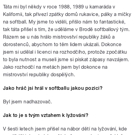
Táta mi byl někdy v roce 1988, 1989 u kamaráda v
Kalifornii, tak přivezl zpátky domů rukavice, pálky a míčky
na softball. My jsme to viděli, přišlo nám to fantastické,
tak táta přišel s tím, že uděláme v Brodě softballový tým.
Rázem se u nás hrálo mistrovství republiky žáků a
dorostenců, abychom to těm lidem ukázali. Dokonce
jsem si udělal i licenci na rozhodčího, protože zpočátku
to byla nutnost a museli jsme si pískat zápasy navzájem.
Jako rozhodčí na metách jsem byl dokonce na
mistrovství republiky dospělých.
Jako hráč jsi hrál v softballu jakou pozici?
Byl jsem nadhazovač.
Jak to je s tvým vztahem k lyžování?
V šesti letech jsem přišel na nábor dětí na lyžování, kde