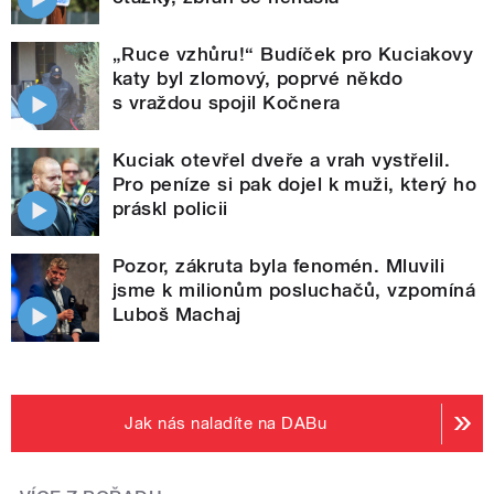
„Ruce vzhůru!“ Budíček pro Kuciakovy
katy byl zlomový, poprvé někdo
s vraždou spojil Kočnera
Kuciak otevřel dveře a vrah vystřelil.
Pro peníze si pak dojel k muži, který ho
práskl policii
Pozor, zákruta byla fenomén. Mluvili
jsme k milionům posluchačů, vzpomíná
Luboš Machaj
Jak nás naladíte na DABu