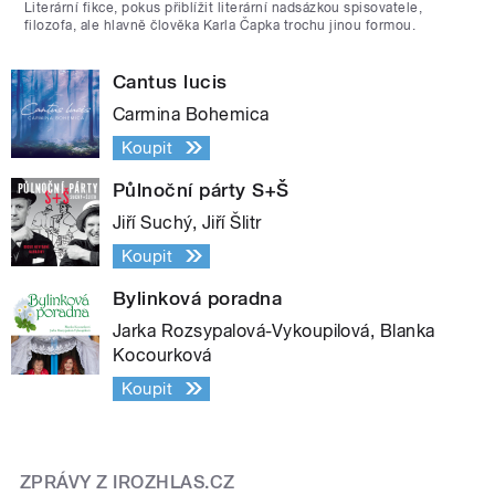
Literární fikce, pokus přiblížit literární nadsázkou spisovatele,
filozofa, ale hlavně člověka Karla Čapka trochu jinou formou.
Cantus lucis
Carmina Bohemica
Koupit
Půlnoční párty S+Š
Jiří Suchý, Jiří Šlitr
Koupit
Bylinková poradna
Jarka Rozsypalová-Vykoupilová, Blanka
Kocourková
Koupit
ZPRÁVY Z IROZHLAS.CZ