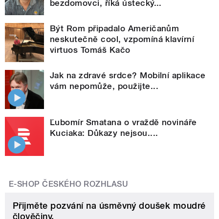
bezdomovci, říká ústecký...
Být Rom připadalo Američanům
neskutečně cool, vzpomíná klavírní
virtuos Tomáš Kačo
Jak na zdravé srdce? Mobilní aplikace
vám nepomůže, použijte...
Ľubomír Smatana o vraždě novináře
Kuciaka: Důkazy nejsou....
E-SHOP ČESKÉHO ROZHLASU
Přijměte pozvání na úsměvný doušek moudré
člověčiny.