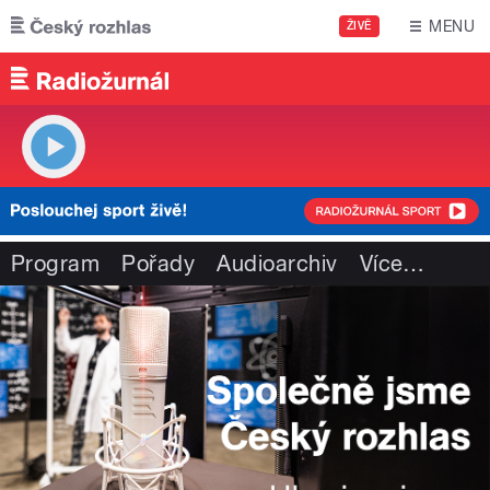
Přejít k hlavnímu obsahu
MENU
ŽIVĚ
Program
Pořady
Audioarchiv
Více
…