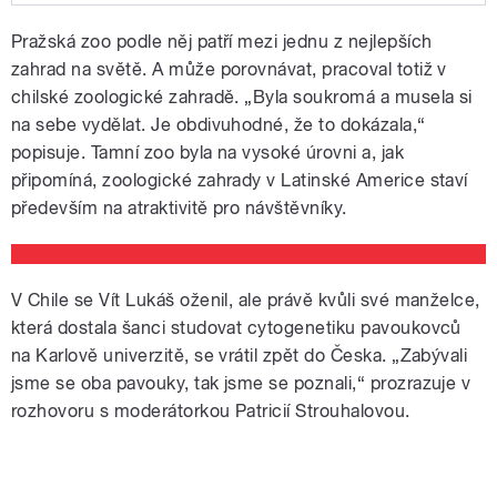
Play /
Strouhalová.
Rozhovor s kurátorem primátů
Pražská zoo podle něj patří mezi jednu z nejlepších
pražské zoo Vítem Lukášem o
rozdílech mezi gorilami a
zahrad na světě. A může porovnávat, pracoval totiž v
orangutany, sklípkanech a
chilské zoologické zahradě. „Byla soukromá a musela si
také o strašilkách, které
na sebe vydělat. Je obdivuhodné, že to dokázala,“
nevypadají vždy jako větvičky.
Moderuje Patricie
popisuje. Tamní zoo byla na vysoké úrovni a, jak
připomíná, zoologické zahrady v Latinské Americe staví
především na atraktivitě pro návštěvníky.
pause
V Chile se Vít Lukáš oženil, ale právě kvůli své manželce,
která dostala šanci studovat cytogenetiku pavoukovců
na Karlově univerzitě, se vrátil zpět do Česka. „Zabývali
jsme se oba pavouky, tak jsme se poznali,“ prozrazuje v
rozhovoru s moderátorkou Patricií Strouhalovou.