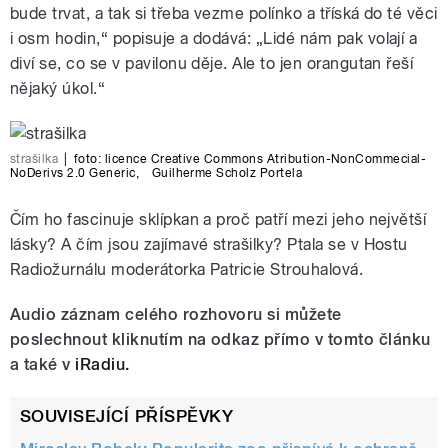
bude trvat, a tak si třeba vezme polínko a tříská do té věci
i osm hodin,“ popisuje a dodává: „Lidé nám pak volají a
diví se, co se v pavilonu děje. Ale to jen orangutan řeší
nějaký úkol.“
strašilka
|
foto:
licence Creative Commons Atribution-NonCommecial-
NoDerivs 2.0 Generic
,
Guilherme Scholz Portela
Čím ho fascinuje sklípkan a proč patří mezi jeho největší
lásky? A čím jsou zajímavé strašilky? Ptala se v Hostu
Radiožurnálu moderátorka Patricie Strouhalová.
Audio záznam celého rozhovoru si můžete
poslechnout kliknutím na odkaz přímo v tomto článku
a také v
iRadiu.
SOUVISEJÍCÍ PŘÍSPĚVKY