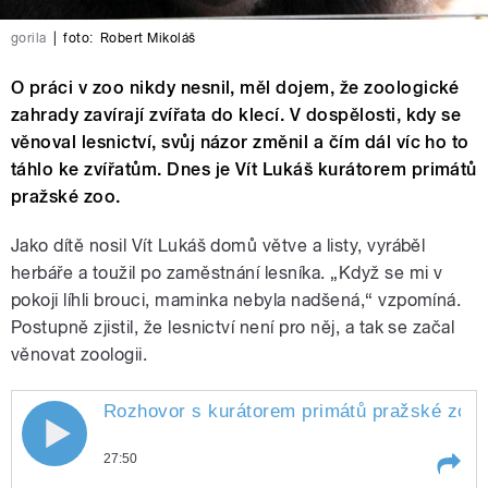
gorila
|
foto:
Robert Mikoláš
O práci v zoo nikdy nesnil, měl dojem, že zoologické
zahrady zavírají zvířata do klecí. V dospělosti, kdy se
věnoval lesnictví, svůj názor změnil a čím dál víc ho to
táhlo ke zvířatům. Dnes je Vít Lukáš kurátorem primátů
pražské zoo.
Jako dítě nosil Vít Lukáš domů větve a listy, vyráběl
herbáře a toužil po zaměstnání lesníka. „Když se mi v
pokoji líhli brouci, maminka nebyla nadšená,“ vzpomíná.
Postupně zjistil, že lesnictví není pro něj, a tak se začal
věnovat zoologii.
Rozhovor s kurátorem primátů pražské zoo Ví
27:50