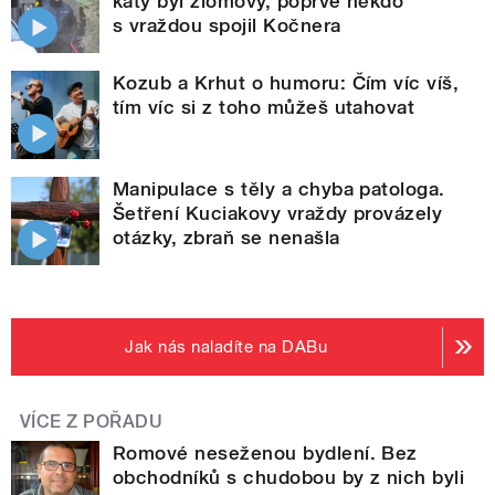
katy byl zlomový, poprvé někdo
s vraždou spojil Kočnera
Kozub a Krhut o humoru: Čím víc víš,
tím víc si z toho můžeš utahovat
Manipulace s těly a chyba patologa.
Šetření Kuciakovy vraždy provázely
otázky, zbraň se nenašla
Jak nás naladíte na DABu
VÍCE Z POŘADU
Romové neseženou bydlení. Bez
obchodníků s chudobou by z nich byli