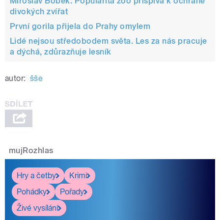
Miroslav Bobek: Popularita zoo přispívá k ochraně
divokých zvířat
První gorila přijela do Prahy omylem
Lidé nejsou středobodem světa. Les za nás pracuje
a dýchá, zdůrazňuje lesník
autor:
šše
mujRozhlas
Hry a četby
Krimi
Pohádky
Pořady
Živé vysílání