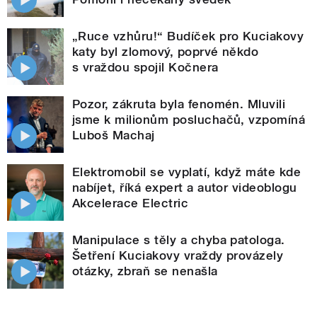
„Ruce vzhůru!“ Budíček pro Kuciakovy
katy byl zlomový, poprvé někdo
s vraždou spojil Kočnera
Pozor, zákruta byla fenomén. Mluvili
jsme k milionům posluchačů, vzpomíná
Luboš Machaj
Elektromobil se vyplatí, když máte kde
nabíjet, říká expert a autor videoblogu
Akcelerace Electric
Manipulace s těly a chyba patologa.
Šetření Kuciakovy vraždy provázely
otázky, zbraň se nenašla