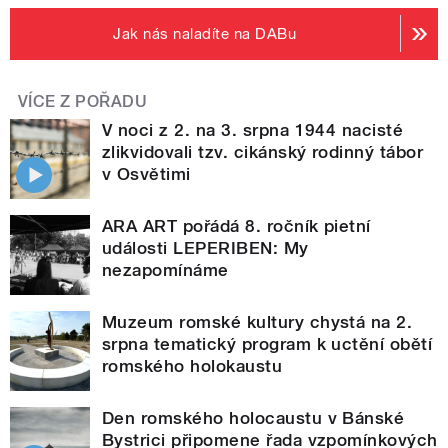
Jak nás naladíte na DABu
VÍCE Z POŘADU
V noci z 2. na 3. srpna 1944 nacisté
zlikvidovali tzv. cikánský rodinný tábor
v Osvětimi
ARA ART pořádá 8. ročník pietní
události LEPERIBEN: My
nezapomínáme
Muzeum romské kultury chystá na 2.
srpna tematický program k uctění obětí
romského holokaustu
Den romského holocaustu v Bánské
Bystrici připomene řada vzpomínkových