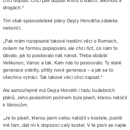
chci dopsat. Chci pak dopsat knihu o lidech, alkoholu a
drogách.“
Tím však spisovatelské plány Gejzy Horvátha zdaleka
nekončí.
„Pak mám rozepsané takové tradiční věci o Romech,
ovšem ne formou popisování, ale chci říct, co nám to
dávalo, jak to posilovalo náš národ. Třeba období
Velikonoc, Vánoc a tak. Kam nás to posouvalo. Ty staré
generace odešly, přišly nové generace – a jak se to
všechno vytrácí. Tak takové věci chci napsat.“
Ale samozřejmě má Gejza Horváth i řadu hudebních
plánů. Jeho posledním počinem byla píseň, kterou natočil
k Vánocům.
„Je to píseň, kterou jsem celou natočil v kostele, pustili
mě tam, dali mi k dispozici celý kostel. V té písni se najde