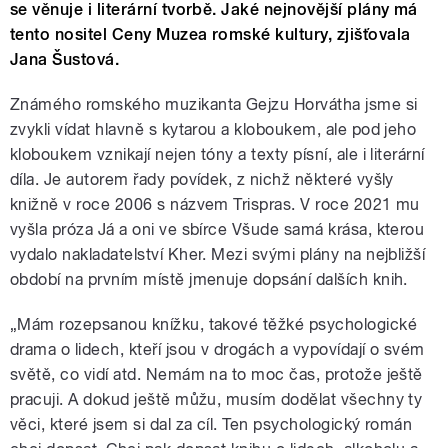
se věnuje i literární tvorbě. Jaké nejnovější plány má
tento nositel Ceny Muzea romské kultury, zjišťovala
Jana Šustová.
Známého romského muzikanta Gejzu Horvátha jsme si
zvykli vídat hlavně s kytarou a kloboukem, ale pod jeho
kloboukem vznikají nejen tóny a texty písní, ale i literární
díla. Je autorem řady povídek, z nichž některé vyšly
knižně v roce 2006 s názvem Trispras. V roce 2021 mu
vyšla próza Já a oni ve sbírce Všude samá krása, kterou
vydalo nakladatelství Kher. Mezi svými plány na nejbližší
období na prvním místě jmenuje dopsání dalších knih.
„Mám rozepsanou knížku, takové těžké psychologické
drama o lidech, kteří jsou v drogách a vypovídají o svém
světě, co vidí atd. Nemám na to moc čas, protože ještě
pracuji. A dokud ještě můžu, musím dodělat všechny ty
věci, které jsem si dal za cíl. Ten psychologický román