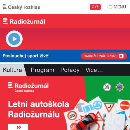
Přejít k hlavnímu obsahu
MENU
ŽIVĚ
Kultura
Program
Pořady
Více
…