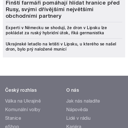
Finští farmáři pomáhají hlídat hranice před
Rusy, svými dřívějšími největšími
obchodními partnery
Experti v Německu se shodují, že dron v Lipsku lze
pokládat za ruský hybridní útok, říká germanistka
Ukrajinské letadlo na letišti v Lipsku, u kterého se našel
dron, bylo prý naložené municí
Český rozhlas
O nás
Válka na Ukrajině
Jak nás naladíte
Komunální volby
Nápověda
Stanice
Lidé v rádiu
eShop
Kariéra