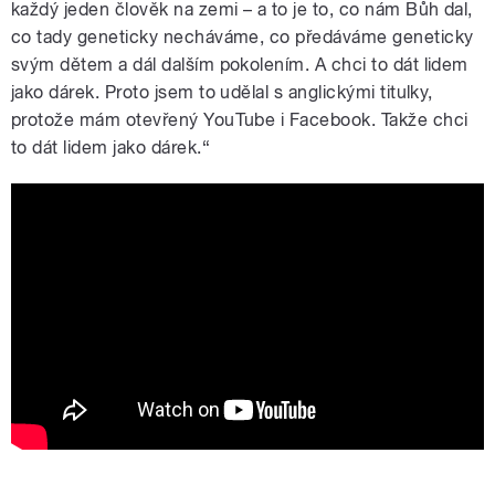
každý jeden člověk na zemi – a to je to, co nám Bůh dal,
co tady geneticky necháváme, co předáváme geneticky
svým dětem a dál dalším pokolením. A chci to dát lidem
jako dárek. Proto jsem to udělal s anglickými titulky,
protože mám otevřený YouTube i Facebook. Takže chci
to dát lidem jako dárek.“
Gejza Horváth - Čačipen (Official video)