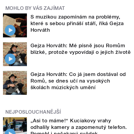
MOHLO BY VÁS ZAJÍMAT
S muzikou zapomínám na problémy,
které s sebou přináší stáří, říká Gejza
Horváth
Gejza Horváth: Mé písně jsou Romům
blízké, protože vypovídají o jejich životě
Gejza Horváth: Co já jsem dostával od
Romů, se dnes učí na vysokých
školách múzických umění
NEJPOSLOUCHANĚJŠÍ
„Asi to máme!“ Kuciakovy vrahy
odhalily kamery a zapomenutý telefon.
Pomohl i nečekaný svědek