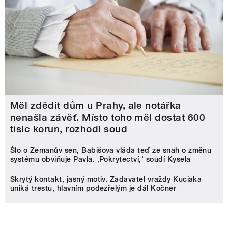
Měl zdědit dům u Prahy, ale notářka
nenašla závěť. Místo toho měl dostat 600
tisíc korun, rozhodl soud
Šlo o Zemanův sen, Babišova vláda teď ze snah o změnu
systému obviňuje Pavla. ‚Pokrytectví,‘ soudí Kysela
Skrytý kontakt, jasný motiv. Zadavatel vraždy Kuciaka
uniká trestu, hlavním podezřelým je dál Kočner