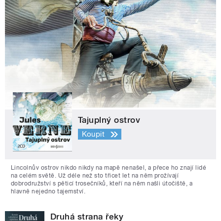
Tajuplný ostrov
Koupit
Lincolnův ostrov nikdo nikdy na mapě nenašel, a přece ho znají lidé
na celém světě. Už déle než sto třicet let na něm prožívají
dobrodružství s pěticí trosečníků, kteří na něm našli útočiště, a
hlavně nejedno tajemství.
Druhá strana řeky