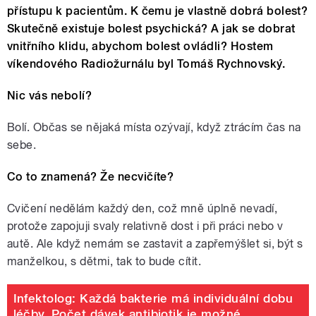
přístupu k pacientům. K čemu je vlastně dobrá bolest?
Skutečně existuje bolest psychická? A jak se dobrat
vnitřního klidu, abychom bolest ovládli? Hostem
víkendového Radiožurnálu byl Tomáš Rychnovský.
Nic vás nebolí?
Bolí. Občas se nějaká místa ozývají, když ztrácím čas na
sebe.
Co to znamená? Že necvičíte?
Cvičení nedělám každý den, což mně úplně nevadí,
protože zapojuji svaly relativně dost i při práci nebo v
autě. Ale když nemám se zastavit a zapřemýšlet si, být s
manželkou, s dětmi, tak to bude cítit.
Infektolog: Každá bakterie má individuální dobu
léčby. Počet dávek antibiotik je možné