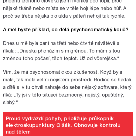
příběhu jednoho člověka jsem rychleji pochopil, proč
nějaké tkáně nebo místa se v těle hojí lépe nebo hůř. A
proč se třeba nějaká blokáda v páteři nehojí tak rychle.
A měl byste příklad, co dělá psychosomatický kouč?
Dnes u mě byla paní na třetí nebo čtvrté návštěvě a
říkala: „Dneska přicházím s migrénou. To mám s tou
změnou toho počasí, těch teplot. Už od včerejška.“
Vím, že má psychosomatickou zkušenost. Když byla
malá, tak měla velmi nejistém prostředí. Rodiče se hádali
a dítě si v tu chvíli nahraje do sebe nějaký software, který
říká: „Ty jsi v této situaci bezmocný, nejistý, opuštěný,
slabý.“
Proud vydráždí pohyb, přibližuje průkopník
elektroakupunktury Olšák. Obnovuje kontrolu
nad tělem