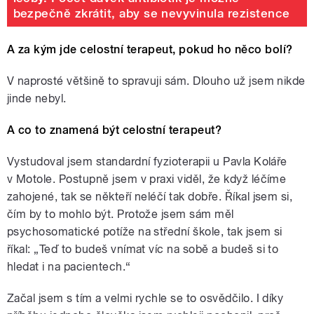
bezpečně zkrátit, aby se nevyvinula rezistence
A za kým jde celostní terapeut, pokud ho něco bolí?
V naprosté většině to spravuji sám. Dlouho už jsem nikde
jinde nebyl.
A co to znamená být celostní terapeut?
Vystudoval jsem standardní fyzioterapii u Pavla Koláře
v Motole. Postupně jsem v praxi viděl, že když léčíme
zahojené, tak se někteří neléčí tak dobře. Říkal jsem si,
čím by to mohlo být. Protože jsem sám měl
psychosomatické potíže na střední škole, tak jsem si
říkal: „Teď to budeš vnímat víc na sobě a budeš si to
hledat i na pacientech.“
Začal jsem s tím a velmi rychle se to osvědčilo. I díky