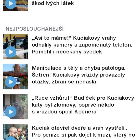
škodlivých látek
NEJPOSLOUCHANĚJŠÍ
„Asi to máme!“ Kuciakovy vrahy
odhalily kamery a zapomenutý telefon.
Pomohl i nečekaný svědek
Manipulace s těly a chyba patologa.
Šetření Kuciakovy vraždy provázely
otázky, zbraň se nenašla
„Ruce vzhůru!“ Budíček pro Kuciakovy
katy byl zlomový, poprvé někdo
s vraždou spojil Kočnera
Kuciak otevřel dveře a vrah vystřelil.
Pro peníze si pak dojel k muži, který ho