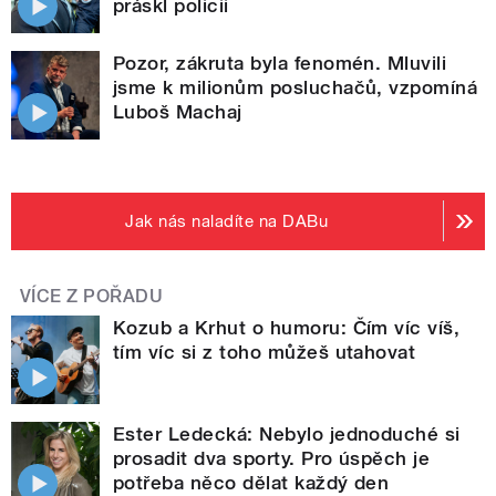
práskl policii
Pozor, zákruta byla fenomén. Mluvili
jsme k milionům posluchačů, vzpomíná
Luboš Machaj
Jak nás naladíte na DABu
VÍCE Z POŘADU
Kozub a Krhut o humoru: Čím víc víš,
tím víc si z toho můžeš utahovat
Ester Ledecká: Nebylo jednoduché si
prosadit dva sporty. Pro úspěch je
potřeba něco dělat každý den