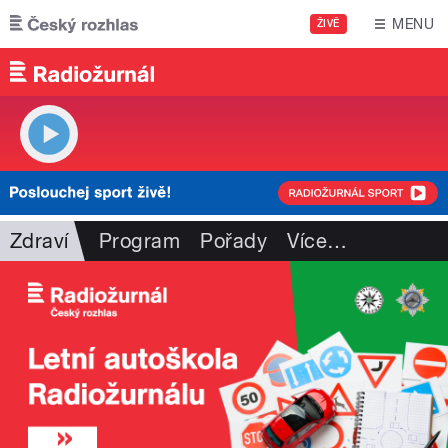
Přejít k hlavnímu obsahu
MENU
ŽIVĚ
Zdraví
Program
Pořady
Více
…