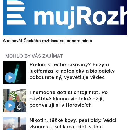
Audiosvět Českého rozhlasu na jednom místě
MOHLO BY VÁS ZAJÍMAT
Přelom v léčbě rakoviny? Enzym
luciferáza je netoxický a biologicky
odbouratelný, vysvětluje vědec
I nemocné děti si chtějí hrát. Po
návštěvě klauna viditelně ožijí,
pochvalují si v Hořovicích
Nikotin, těžké kovy, pesticidy. Vědci
zkoumají, kolik mají děti v těle