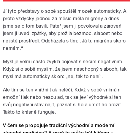
Jí tyto představy o sobě spouštěl mozek automaticky. A
proto vždycky jednou za měsíc měla migrény a dnes
jsme se o tom bavili. Páteř jsem ji povoloval a zároveň
jsem ji uvedl zpátky, aby prožila bezmoc, slabost nebo
nejisté prostředí. Odcházela s tím: „Já tu migrénu skoro
nemám.“
Mysl je velmi často zvyklá bojovat s něčím negativním.
Když si o sobě myslím, že jsem neschopný slaboch, tak
mysl má automaticky sklon: „ne, tak to není“.
Ale tím se ten vnitřní tlak neléčí. Když v sobě vnímám
emoční tlak nebo nesoulad, tak se jeví výhodné si ten
svůj negativní stav najít, přiznat si ho a umět ho prožít.
Takto to krásně funguje.
V čem se propojuje tradiční východní a moderní
západní medicína? A proč to může být klíčem k