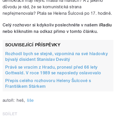
demokracii mají nejvíc másla na hlavách? A z jakého
důvodu je rád, že se komunistická strana
nepřejmenovala? Ptala se Helena Šulcová po 17. hodině.
Celý rozhovor si kdykoliv poslechněte v našem
iRadiu
nebo kliknutím na odkaz přímo v tomto článku.
SOUVISEJÍCÍ PŘÍSPĚVKY
Rozhodl bych se stejně, vzpomíná na své hladovky
bývalý disident Stanislav Devátý
Právě se vracím z Hradu, pronesl před 66 lety
Gottwald. V roce 1989 se naposledy oslavovalo
Přepis celého rozhovoru Heleny Šulcové s
Františkem Stárkem
autoři:
heš
,
šše