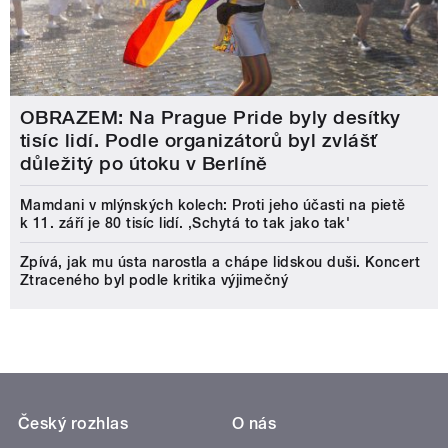
OBRAZEM: Na Prague Pride byly desítky
tisíc lidí. Podle organizátorů byl zvlášť
důležitý po útoku v Berlíně
Mamdani v mlýnských kolech: Proti jeho účasti na pietě
k 11. září je 80 tisíc lidí. ‚Schytá to tak jako tak'
Zpívá, jak mu ústa narostla a chápe lidskou duši. Koncert
Ztraceného byl podle kritika výjimečný
Český rozhlas
O nás