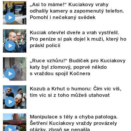
„Asi to máme!“ Kuciakovy vrahy
odhalily kamery a zapomenutý telefon.
Pomohl i nečekaný svědek
Kuciak otevřel dveře a vrah vystřelil.
Pro peníze si pak dojel k muži, který ho
práskl policii
„Ruce vzhůru!“ Budíček pro Kuciakovy
katy byl zlomový, poprvé někdo
s vraždou spojil Kočnera
Kozub a Krhut o humoru: Čím víc víš,
tím víc si z toho můžeš utahovat
Manipulace s těly a chyba patologa.
Šetření Kuciakovy vraždy provázely
otázky, zbraň se nenašla