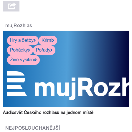
mujRozhlas
Hry a četby
Krimi
Pohádky
Pořady
Živé vysílání
Audiosvět Českého rozhlasu na jednom místě
NEJPOSLOUCHANĚJŠÍ