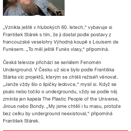
„Vznikla ještě v hlubokých 60. letech,“ vybavuje si
František Stárek s tím, že ji dostal podle postavy z
francouzské veselohry Výhodná koupě s Louisem de
Funèsem. „To měl ještě Funès vlasy,“ připomíná.
Česká televize přichází se seriálem Fenomén
Underground. V Česku už sice bylo podle Františka
Stárka víc projektů, kterým se chtěli režiséři věnovat.
„Jenže vždy šlo o špičky ledovce,“ myslí si. Když se
psalo nebo točilo o undergroundu, vždy se podle něj
zmínila jen kapela The Plastic People of the Universe,
Jirous nebo Bondy. „My jsme chtěli i tu masu, protože
bez celku by underground neexistoval,“ připomíná
František Stárek.