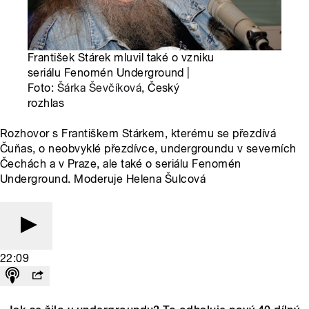
František Stárek mluvil také o vzniku
seriálu Fenomén Underground |
Foto:
Šárka Ševčíková
, Český
rozhlas
Rozhovor s Františkem Stárkem, kterému se přezdívá
Čuňas, o neobvyklé přezdívce, undergroundu v severních
Čechách a v Praze, ale také o seriálu Fenomén
Underground. Moderuje Helena Šulcová
22:09