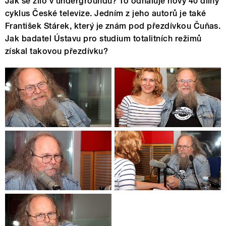
Jak se žilo v undergroundu? To odhaluje nový 40 dílný
cyklus České televize. Jedním z jeho autorů je také
František Stárek, který je znám pod přezdívkou Čuňas.
Jak badatel Ústavu pro studium totalitních režimů
získal takovou přezdívku?