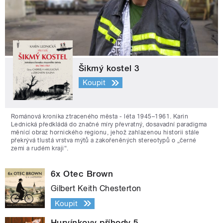
Šikmý kostel 3
Koupit
Románová kronika ztraceného města - léta 1945–1961. Karin
Lednická předkládá do značné míry převratný, dosavadní paradigma
měnící obraz hornického regionu, jehož zahlazenou historii stále
překrývá tlustá vrstva mýtů a zakořeněných stereotypů o „černé
zemi a rudém kraji“.
6x Otec Brown
Gilbert Keith Chesterton
Koupit
Hurvínkovy příhody 5