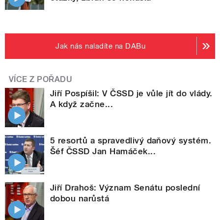
Jak nás naladíte na DABu
VÍCE Z POŘADU
Jiří Pospíšil: V ČSSD je vůle jít do vlády.
A když začne...
5 resortů a spravedlivý daňový systém.
Šéf ČSSD Jan Hamáček...
Jiří Drahoš: Význam Senátu poslední
dobou narůstá