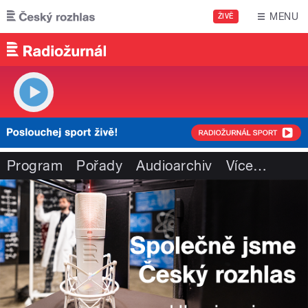
Přejít k hlavnímu obsahu
MENU
ŽIVĚ
Program
Pořady
Audioarchiv
Více
…