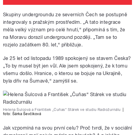
Skupiny undergroundu ze severních Čech se postupně
integrovaly s pražským prostředím. „A tato integrace
měla velký význam pro celé hnutí,“ připomíná s tím, že
na Moravu dorazil underground později. „Tam se to
rozjelo začátkem 80. let,“ přibližuje.
Je 25 let od listopadu 1989 spokojený se stavem Česka?
„To by musel být jen vůl. Ale jsem spokojený, že k tomu
všemu došlo. Hranice, o kterou se bojuje na Ukrajině,
byla dřív na Šumavě,“ zamýšlí se.
Helena Šulcová a František „Čuňas“ Stárek ve studiu Radiožurnálu
|
foto:
Šárka Ševčíková
Jak vzpomíná na svou první celu? Proč tvrdí, že v sociální