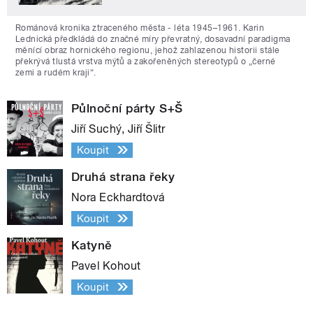
Románová kronika ztraceného města - léta 1945–1961. Karin
Lednická předkládá do značné míry převratný, dosavadní paradigma
měnící obraz hornického regionu, jehož zahlazenou historii stále
překrývá tlustá vrstva mýtů a zakořeněných stereotypů o „černé
zemi a rudém kraji“.
Půlnoční párty S+Š
Jiří Suchý, Jiří Šlitr
Koupit
Druhá strana řeky
Nora Eckhardtová
Koupit
Katyně
Pavel Kohout
Koupit