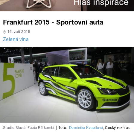
Frankfurt 2015 - Sportovní auta
16. září 2015
Zelená vlna
Studie Škoda Fabia R5 kombi
|
foto:
Dominika Kvapilová
,
Český rozhlas