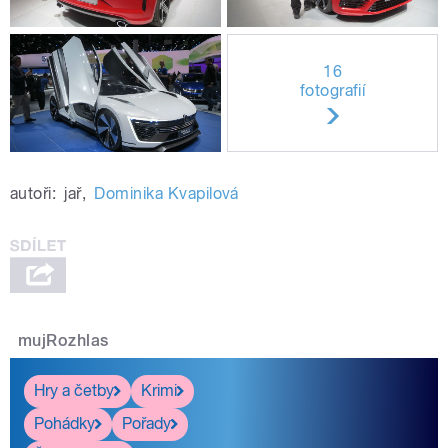
16
fotografií
autoři:
jař
,
Dominika Kvapilová
mujRozhlas
Hry a četby
Krimi
Pohádky
Pořady