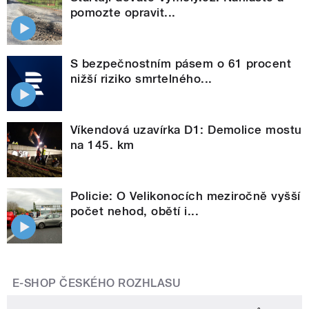
pomozte opravit...
S bezpečnostním pásem o 61 procent
nižší riziko smrtelného...
Víkendová uzavírka D1: Demolice mostu
na 145. km
Policie: O Velikonocích meziročně vyšší
počet nehod, obětí i...
E-SHOP ČESKÉHO ROZHLASU