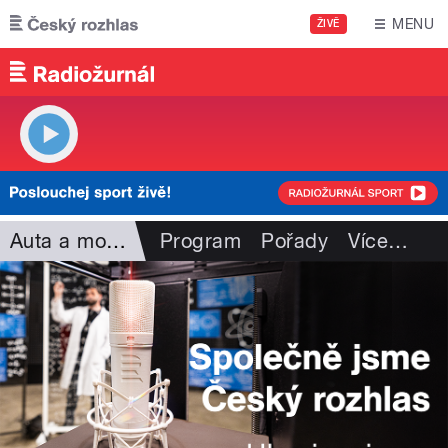
Přejít k hlavnímu obsahu
MENU
ŽIVĚ
Auta a motorismus
Program
Pořady
Více
…