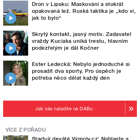
Dron v Lipsku: Maskování a stokrát
opakovaná lež. Ruská taktika je „kdo ví,
jak to bylo“
Skrytý kontakt, jasný motiv. Zadavatel
vraždy Kuciaka uniká trestu, hlavním
podezřelým je dál Kočner
Ester Ledecká: Nebylo jednoduché si
prosadit dva sporty. Pro úspěch je
potřeba něco dělat každý den
Jak nás naladíte na DABu
VÍCE Z POŘADU
Startují deváté Výmoly.cz: Nahlaste a