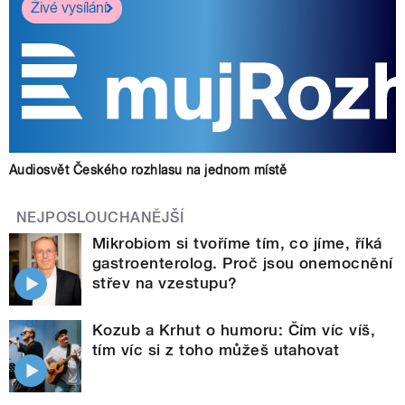
Živé vysílání
Audiosvět Českého rozhlasu na jednom místě
NEJPOSLOUCHANĚJŠÍ
Mikrobiom si tvoříme tím, co jíme, říká
gastroenterolog. Proč jsou onemocnění
střev na vzestupu?
Kozub a Krhut o humoru: Čím víc víš,
tím víc si z toho můžeš utahovat