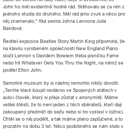
poslední piano, na které Lennon hrával a
John ho měl evidentně hodně rád. Stěhovalo se za ním z
komponoval v New Yorku.
jednoho studia do druhého. Měl rád jeho zvuk a něco pro
něj znamenalo,“ říká sestra Johna Lennona Julia
Bairdová.
Ředitel expozice Beatles Story Martin King připomíná, že
pause
na klavíru vyrobeném společností New England Piano
složil Lennon s Davidem Bowiem třeba písničku Fame
nebo hit Whatever Gets You Thru the Night, na němž se
podílel Elton John.
Samotné muzeum by si nástroj nemohlo nikdy dovolit.
„Tenhle klavír koupil nedávno ve Spojených státech v
aukci člověk, který si přeje zůstat v anonymitě. Máme
veliké štěstí, že to není jeden z těch sběratelů, kteří dají
zakoupený předmět do sejfu nebo si ho vystaví v ložnici.
Chtěl se o něj podělit, a tak máme piano zapůjčené, a to
prozatím na dobu 3 let. Něco podobného se nám stalo v