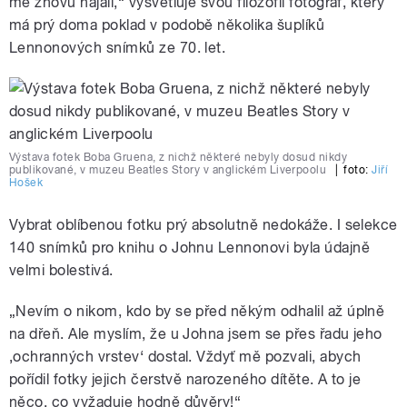
mě znovu najali,“ vysvětluje svou filozofii fotograf, který
má prý doma poklad v podobě několika šuplíků
Lennonových snímků ze 70. let.
Výstava fotek Boba Gruena, z nichž některé nebyly dosud nikdy
publikované, v muzeu Beatles Story v anglickém Liverpoolu
|
foto:
Jiří
Hošek
Vybrat oblíbenou fotku prý absolutně nedokáže. I selekce
140 snímků pro knihu o Johnu Lennonovi byla údajně
velmi bolestivá.
„Nevím o nikom, kdo by se před někým odhalil až úplně
na dřeň. Ale myslím, že u Johna jsem se přes řadu jeho
‚ochranných vrstev‘ dostal. Vždyť mě pozvali, abych
pořídil fotky jejich čerstvě narozeného dítěte. A to je
něco, co vyžaduje hodně důvěry!“