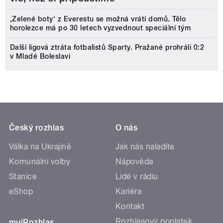
‚Zelené boty‘ z Everestu se možná vrátí domů. Tělo
horolezce má po 30 letech vyzvednout speciální tým
Další ligová ztráta fotbalistů Sparty. Pražané prohráli 0:2
v Mladé Boleslavi
Český rozhlas
O nás
Válka na Ukrajině
Jak nás naladíte
Komunální volby
Nápověda
Stanice
Lidé v rádiu
eShop
Kariéra
Kontakt
Rozhlasový poplatek
mujRozhlas