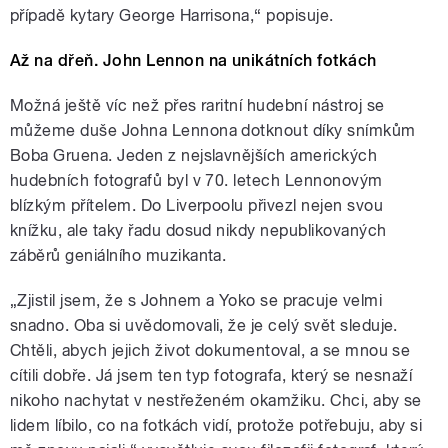
případě kytary George Harrisona,“ popisuje.
Až na dřeň. John Lennon na unikátních fotkách
Možná ještě víc než přes raritní hudební nástroj se
můžeme duše Johna Lennona dotknout díky snímkům
Boba Gruena. Jeden z nejslavnějších amerických
hudebních fotografů byl v 70. letech Lennonovým
blízkým přítelem. Do Liverpoolu přivezl nejen svou
knížku, ale taky řadu dosud nikdy nepublikovaných
záběrů geniálního muzikanta.
„Zjistil jsem, že s Johnem a Yoko se pracuje velmi
snadno. Oba si uvědomovali, že je celý svět sleduje.
Chtěli, abych jejich život dokumentoval, a se mnou se
cítili dobře. Já jsem ten typ fotografa, který se nesnaží
nikoho nachytat v nestřeženém okamžiku. Chci, aby se
lidem líbilo, co na fotkách vidí, protože potřebuju, aby si