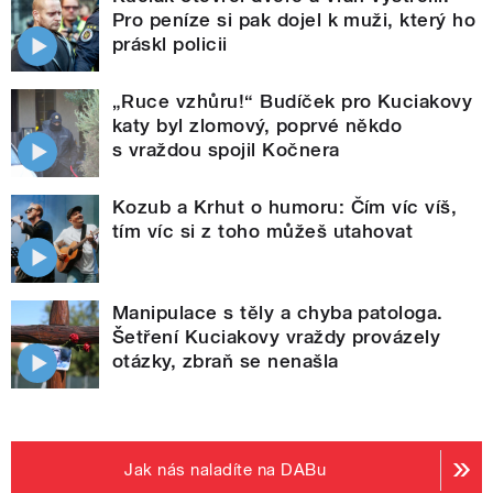
Pro peníze si pak dojel k muži, který ho
práskl policii
„Ruce vzhůru!“ Budíček pro Kuciakovy
katy byl zlomový, poprvé někdo
s vraždou spojil Kočnera
Kozub a Krhut o humoru: Čím víc víš,
tím víc si z toho můžeš utahovat
Manipulace s těly a chyba patologa.
Šetření Kuciakovy vraždy provázely
otázky, zbraň se nenašla
Jak nás naladíte na DABu