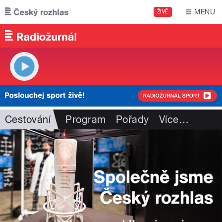
Přejít k hlavnímu obsahu
MENU
ŽIVĚ
Cestování
Program
Pořady
Více
…