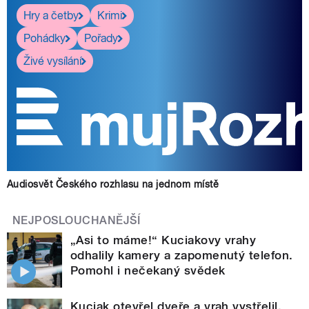
Hry a četby
Krimi
Pohádky
Pořady
Živé vysílání
Audiosvět Českého rozhlasu na jednom místě
NEJPOSLOUCHANĚJŠÍ
„Asi to máme!“ Kuciakovy vrahy
odhalily kamery a zapomenutý telefon.
Pomohl i nečekaný svědek
Kuciak otevřel dveře a vrah vystřelil.