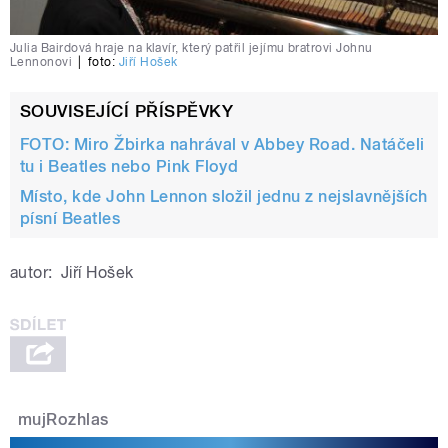
Julia Bairdová hraje na klavír, který patřil jejímu bratrovi Johnu
Lennonovi
|
foto:
Jiří Hošek
SOUVISEJÍCÍ PŘÍSPĚVKY
FOTO: Miro Žbirka nahrával v Abbey Road. Natáčeli
tu i Beatles nebo Pink Floyd
Místo, kde John Lennon složil jednu z nejslavnějších
písní Beatles
autor:
Jiří Hošek
mujRozhlas