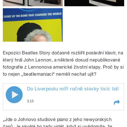
Expozici Beatles Story dočasně rozšířil poslední klavír, na
který hrál John Lennon, a některé dosud nepublikované
fotografie z Lennonova americké životní etapy. Proč by si
to nejen „beatlemaniaci“ neměli nechat ujít?
Do Liverpoolu míří ročně stovky tisíc lidí j
3:15
Play /
Do Liverpoolu míří ročně stovky tisíc lidí jen
„Jde o Johnovo studiové piano z jeho newyorských
a jen kvůli Beatles. Teď mají o důvod víc.
Vůbec poprvé je totiž v Británii k vidění
časů. Je skvělé ho tady vidět, když si uvědomíte, že