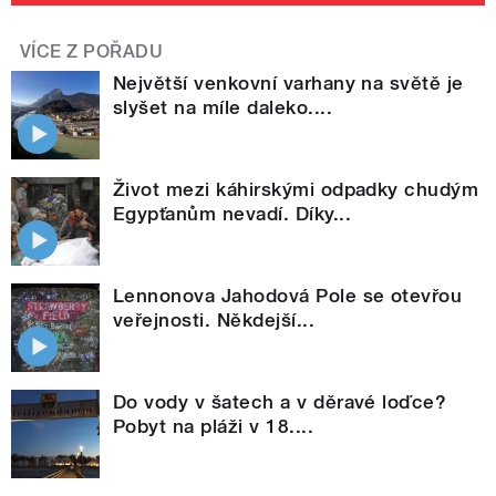
VÍCE Z POŘADU
Největší venkovní varhany na světě je
slyšet na míle daleko....
Život mezi káhirskými odpadky chudým
Egypťanům nevadí. Díky...
Lennonova Jahodová Pole se otevřou
veřejnosti. Někdejší...
Do vody v šatech a v děravé loďce?
Pobyt na pláži v 18....