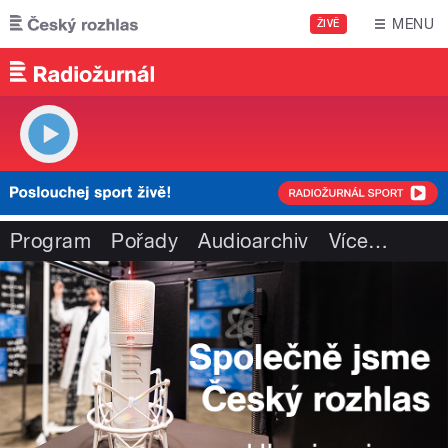
Přejít k hlavnímu obsahu
MENU
ŽIVĚ
Program
Pořady
Audioarchiv
Více
…