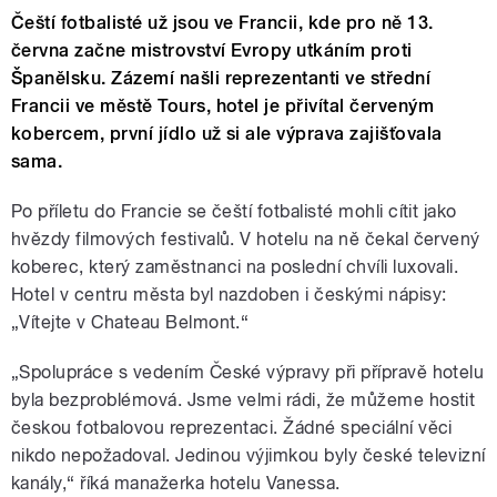
Čeští fotbalisté už jsou ve Francii, kde pro ně 13.
června začne mistrovství Evropy utkáním proti
Španělsku. Zázemí našli reprezentanti ve střední
Francii ve městě Tours, hotel je přivítal červeným
kobercem, první jídlo už si ale výprava zajišťovala
sama.
Po příletu do Francie se čeští fotbalisté mohli cítit jako
hvězdy filmových festivalů. V hotelu na ně čekal červený
koberec, který zaměstnanci na poslední chvíli luxovali.
Hotel v centru města byl nazdoben i českými nápisy:
„Vítejte v Chateau Belmont.“
„Spolupráce s vedením České výpravy při přípravě hotelu
byla bezproblémová. Jsme velmi rádi, že můžeme hostit
českou fotbalovou reprezentaci. Žádné speciální věci
nikdo nepožadoval. Jedinou výjimkou byly české televizní
kanály,“ říká manažerka hotelu Vanessa.