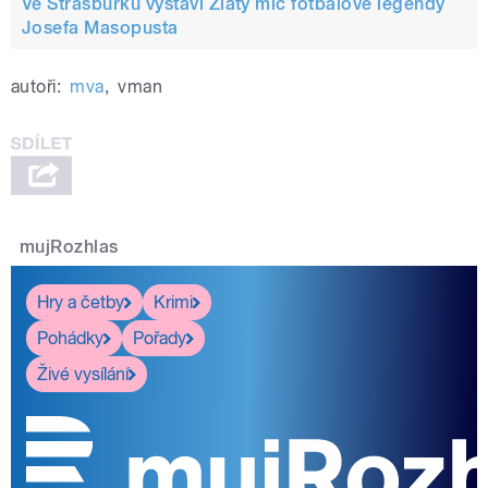
Ve Štrasburku vystaví Zlatý míč fotbalové legendy
Josefa Masopusta
autoři:
mva
,
vman
mujRozhlas
Hry a četby
Krimi
Pohádky
Pořady
Živé vysílání