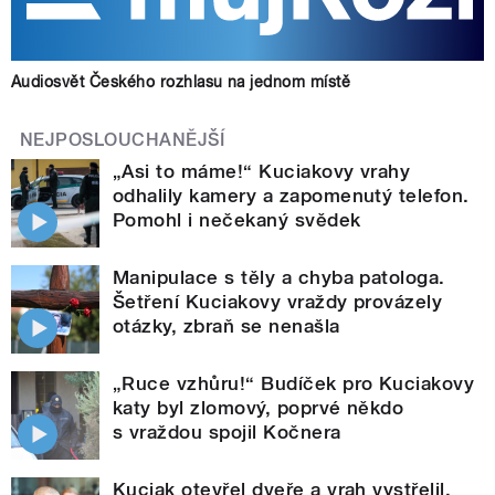
Audiosvět Českého rozhlasu na jednom místě
NEJPOSLOUCHANĚJŠÍ
„Asi to máme!“ Kuciakovy vrahy
odhalily kamery a zapomenutý telefon.
Pomohl i nečekaný svědek
Manipulace s těly a chyba patologa.
Šetření Kuciakovy vraždy provázely
otázky, zbraň se nenašla
„Ruce vzhůru!“ Budíček pro Kuciakovy
katy byl zlomový, poprvé někdo
s vraždou spojil Kočnera
Kuciak otevřel dveře a vrah vystřelil.