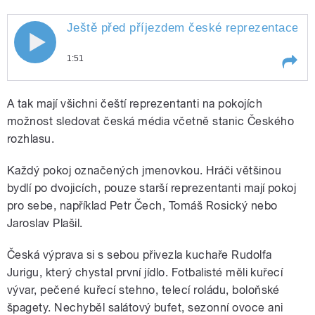
Ještě před příjezdem české reprezentace by
1:51
Play /
Vasić
Ještě před příjezdem české
A tak mají všichni čeští reprezentanti na pokojích
reprezentace byl v hotelu reportér
ČRo Mirko
možnost sledovat česká média včetně stanic Českého
rozhlasu.
Každý pokoj označených jmenovkou. Hráči většinou
bydlí po dvojicích, pouze starší reprezentanti mají pokoj
pro sebe, například Petr Čech, Tomáš Rosický nebo
Jaroslav Plašil.
pause
Česká výprava si s sebou přivezla kuchaře Rudolfa
Jurigu, který chystal první jídlo. Fotbalisté měli kuřecí
vývar, pečené kuřecí stehno, telecí roládu, boloňské
špagety. Nechyběl salátový bufet, sezonní ovoce ani