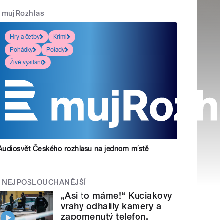
mujRozhlas
Hry a četby
Krimi
Pohádky
Pořady
Živé vysílání
Audiosvět Českého rozhlasu na jednom místě
NEJPOSLOUCHANĚJŠÍ
„Asi to máme!“ Kuciakovy
vrahy odhalily kamery a
zapomenutý telefon.