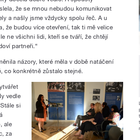
myslela, že se mnou nebudou komunikovat
ely a našly jsme vždycky spolu řeč. A u
a, že budou více otevření, tak ti mě velice
 ne všichni lidi, kteří se tváří, že chtějí
ví partneři.“
měnila názory, které měla v době natáčení
ě, co konkrétně zůstalo stejné.
ytvářet
dy vedle
 Stále si
ká
, ale
c, za