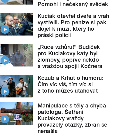
Pomohl i nečekaný svědek
Kuciak otevřel dveře a vrah
vystřelil. Pro peníze si pak
dojel k muži, který ho
práskl policii
„Ruce vzhůru!“ Budíček
pro Kuciakovy katy byl
zlomový, poprvé někdo
s vraždou spojil Kočnera
Kozub a Krhut o humoru:
Čím víc víš, tím víc si
z toho můžeš utahovat
Manipulace s těly a chyba
patologa. Šetření
Kuciakovy vraždy
provázely otázky, zbraň se
nenašla