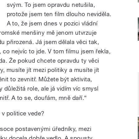
svým. To jsem opravdu netušila,
protože jsem ten film dlouho neviděla.
A to, že jsem dnes v pozici vládní
 romské menšiny mě jenom utvrzuje
u přirozená. Já jsem dělala věci tak,
, co nejvíc to jde. V tom filmu jsem řekla,
oda. Že pokud chcete opravdu ty věci
y, musíte jít mezi politiky a musíte jít
it to zevnitř. Můžete být aktivita,
y důležitá role, ale já vidím víc smysl
nitř. A to se, doufám, mně daří.“
 v politice vede?
ysoce postavenými úředníky, mezi
itiky docela dobře vedlo. A spousty