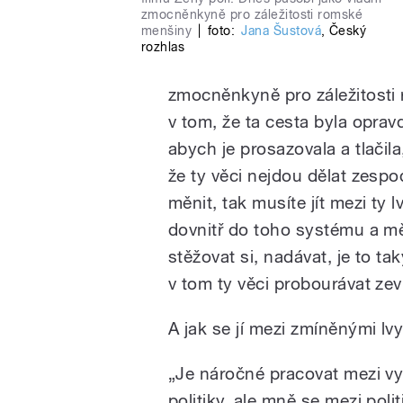
zmocněnkyně pro záležitosti romské
menšiny
|
foto:
Jana Šustová
,
Český
rozhlas
zmocněnkyně pro záležitosti
v tom, že ta cesta byla opravd
abych je prosazovala a tlačila
že ty věci nejdou dělat zesp
měnit, tak musíte jít mezi ty lv
dovnitř do toho systému a měn
stěžovat si, nadávat, je to tak
v tom ty věci probourávat zev
A jak se jí mezi zmíněnými lvy
„Je náročné pracovat mezi v
politiky, ale mně se mezi pol