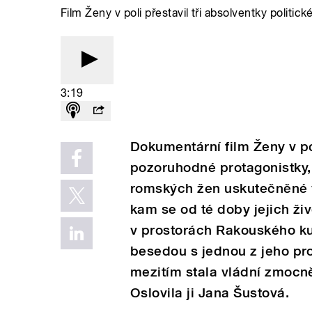
Film Ženy v poli přestavil tři absolventky politi
3:19
Dokumentární film Ženy v pol
pozoruhodné protagonistky, 
romských žen uskutečněné v
kam se od té doby jejich ži
v prostorách Rakouského kul
besedou s jednou z jeho pro
mezitím stala vládní zmocně
Oslovila ji Jana Šustová.