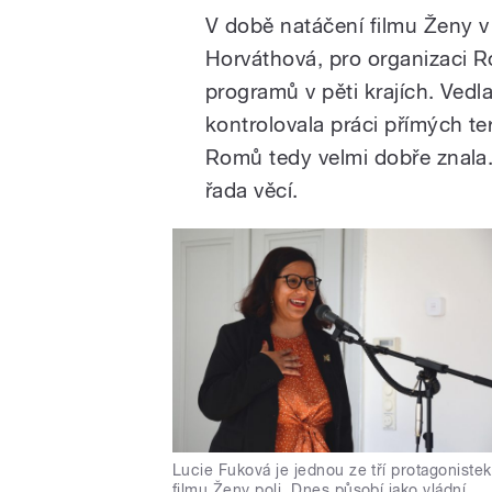
V době natáčení filmu Ženy v 
Horváthová, pro organizaci 
programů v pěti krajích. Vedl
kontrolovala práci přímých te
Romů tedy velmi dobře znala.
řada věcí.
Lucie Fuková je jednou ze tří protagonistek
filmu Ženy poli. Dnes působí jako vládní