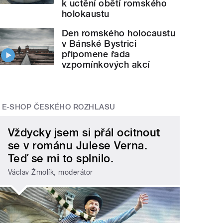
k uctění obětí romského
holokaustu
Den romského holocaustu
v Bánské Bystrici
připomene řada
vzpomínkových akcí
E-SHOP ČESKÉHO ROZHLASU
Vždycky jsem si přál ocitnout
se v románu Julese Verna.
Teď se mi to splnilo.
Václav Žmolík, moderátor