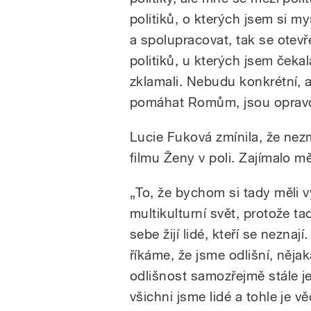
politiků, o kterých jsem si 
a spolupracovat, tak se otevř
politiků, u kterých jsem čekal
zklamali. Nebudu konkrétní, ale
pomáhat Romům, jsou opravdo
Lucie Fuková zmínila, že nez
filmu Ženy v poli. Zajímalo m
„To, že bychom si tady měli v
multikulturní svět, protože ta
sebe žijí lidé, kteří se neznají.
říkáme, že jsme odlišní, něja
odlišnost samozřejmě stále je
všichni jsme lidé a tohle je vě