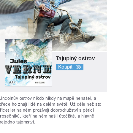
Tajuplný ostrov
Koupit
Lincolnův ostrov nikdo nikdy na mapě nenašel, a
přece ho znají lidé na celém světě. Už déle než sto
třicet let na něm prožívají dobrodružství s pěticí
trosečníků, kteří na něm našli útočiště, a hlavně
nejedno tajemství.