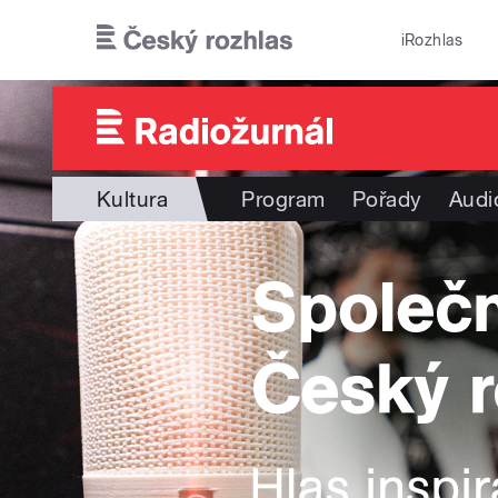
Přejít k hlavnímu obsahu
iRozhlas
Kultura
Program
Pořady
Audi