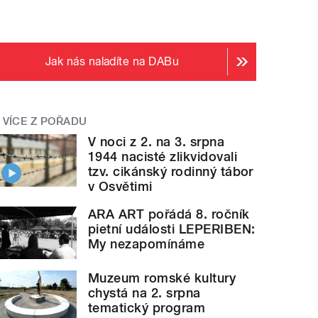
Jak nás naladíte na DABu
VÍCE Z POŘADU
V noci z 2. na 3. srpna
1944 nacisté zlikvidovali
tzv. cikánský rodinný tábor
v Osvětimi
ARA ART pořádá 8. ročník
pietní události LEPERIBEN:
My nezapomínáme
Muzeum romské kultury
chystá na 2. srpna
tematický program