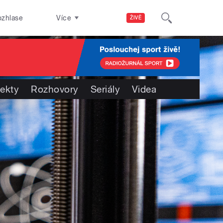
ozhlase
Více
ŽIVĚ
jekty
Rozhovory
Seriály
Videa