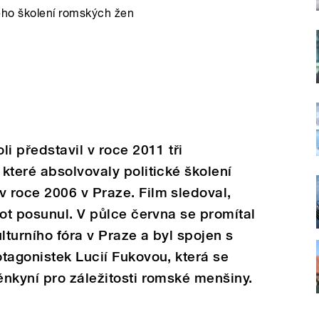
ckého školení romských žen
i představil v roce 2011 tři
které absolvovaly politické školení
 roce 2006 v Praze. Film sledoval,
vot posunul. V půlce června se promítal
turního fóra v Praze a byl spojen s
tagonistek Lucií Fukovou, která se
nkyní pro záležitosti romské menšiny.