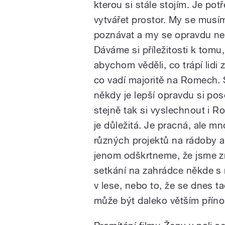
kterou si stále stojím. Je pot
vytvářet prostor. My se musí
poznávat a my se opravdu n
Dáváme si příležitosti k tomu,
abychom věděli, co trápí lidi z
co vadí majoritě na Romech. 
někdy je lepší opravdu si posed
stejně tak si vyslechnout i Ro
je důležitá. Je pracná, ale m
různých projektů na rádoby ak
jenom odškrtneme, že jsme zr
setkání na zahrádce někde s
v lese, nebo to, že se dnes ta
může být daleko větším přín