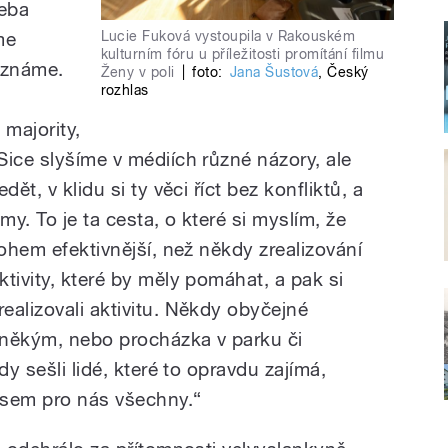
řeba
Lucie Fuková vystoupila v Rakouském
me
kulturním fóru u příležitosti promítání filmu
eznáme.
Ženy v poli
|
foto:
Jana Šustová
,
Český
rozhlas
 majority,
Sice slyšíme v médiích různé názory, ale
ět, v klidu si ty věci říct bez konfliktů, a
my. To je ta cesta, o které si myslím, že
nohem efektivnější, než někdy zrealizování
tivity, které by měly pomáhat, a pak si
ealizovali aktivitu. Někdy obyčejné
 někým, nebo procházka v parku či
dy sešli lidé, které to opravdu zajímá,
osem pro nás všechny.“