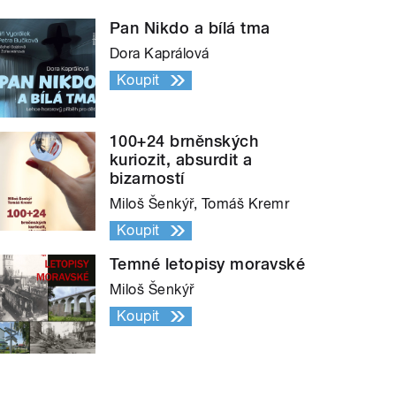
Pan Nikdo a bílá tma
Dora Kaprálová
Koupit
100+24 brněnských
kuriozit, absurdit a
bizarností
Miloš Šenkýř, Tomáš Kremr
Koupit
Temné letopisy moravské
Miloš Šenkýř
Koupit