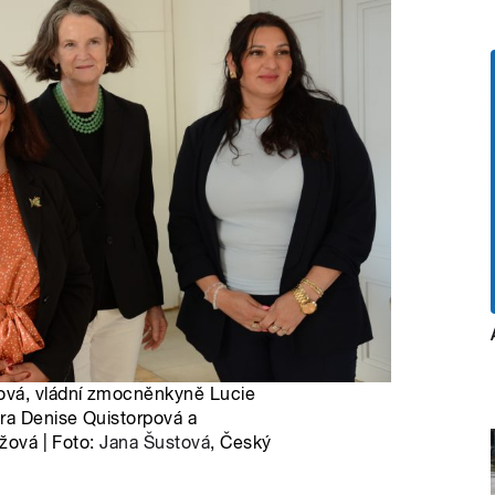
ová, vládní zmocněnkyně Lucie
óra Denise Quistorpová a
ážová | Foto:
Jana Šustová
, Český