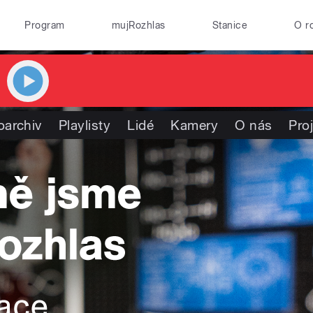
Program
mujRozhlas
Stanice
O r
oarchiv
Playlisty
Lidé
Kamery
O nás
Pro