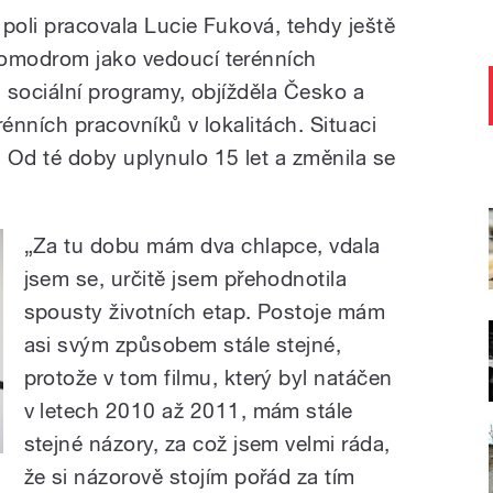
poli pracovala Lucie Fuková, tehdy ještě
Romodrom jako vedoucí terénních
a sociální programy, objížděla Česko a
rénních pracovníků v lokalitách. Situaci
 Od té doby uplynulo 15 let a změnila se
„Za tu dobu mám dva chlapce, vdala
jsem se, určitě jsem přehodnotila
spousty životních etap. Postoje mám
asi svým způsobem stále stejné,
protože v tom filmu, který byl natáčen
v letech 2010 až 2011, mám stále
stejné názory, za což jsem velmi ráda,
že si názorově stojím pořád za tím