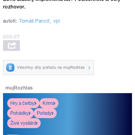
rozhovor.
autoři:
Tomáš Pancíř
,
vpl
Všechny díly pořadu na mujRozhlas
mujRozhlas
Hry a četby
Krimi
Pohádky
Pořady
Živé vysílání