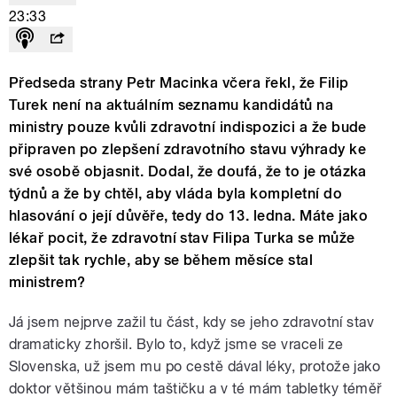
23:33
Předseda strany Petr Macinka včera řekl, že Filip
Turek není na aktuálním seznamu kandidátů na
ministry pouze kvůli zdravotní indispozici a že bude
připraven po zlepšení zdravotního stavu výhrady ke
své osobě objasnit. Dodal, že doufá, že to je otázka
týdnů a že by chtěl, aby vláda byla kompletní do
hlasování o její důvěře, tedy do 13. ledna. Máte jako
lékař pocit, že zdravotní stav Filipa Turka se může
zlepšit tak rychle, aby se během měsíce stal
ministrem?
Já jsem nejprve zažil tu část, kdy se jeho zdravotní stav
dramaticky zhoršil. Bylo to, když jsme se vraceli ze
Slovenska, už jsem mu po cestě dával léky, protože jako
doktor většinou mám taštičku a v té mám tabletky téměř