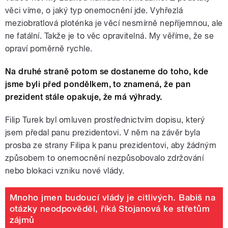
věci víme, o jaký typ onemocnění jde. Vyhřezlá
meziobratlová ploténka je věcí nesmírně nepříjemnou, ale
ne fatální. Takže je to věc opravitelná. My věříme, že se
opraví poměrně rychle.
Na druhé straně potom se dostaneme do toho, kde
jsme byli před pondělkem, to znamená, že pan
prezident stále opakuje, že má výhrady.
Filip Turek byl omluven prostřednictvím dopisu, který
jsem předal panu prezidentovi. V něm na závěr byla
prosba ze strany Filipa k panu prezidentovi, aby žádným
způsobem to onemocnění nezpůsobovalo zdržování
nebo blokaci vzniku nové vlády.
Mnoho jmen budoucí vlády je citlivých. Babiš na
otázky neodpověděl, říká Stojanová ke střetům
zájmů