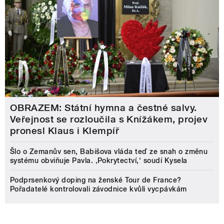
OBRAZEM: Státní hymna a čestné salvy.
Veřejnost se rozloučila s Knížákem, projev
pronesl Klaus i Klempíř
Šlo o Zemanův sen, Babišova vláda teď ze snah o změnu
systému obviňuje Pavla. ‚Pokrytectví,‘ soudí Kysela
Podprsenkový doping na ženské Tour de France?
Pořadatelé kontrolovali závodnice kvůli vycpávkám