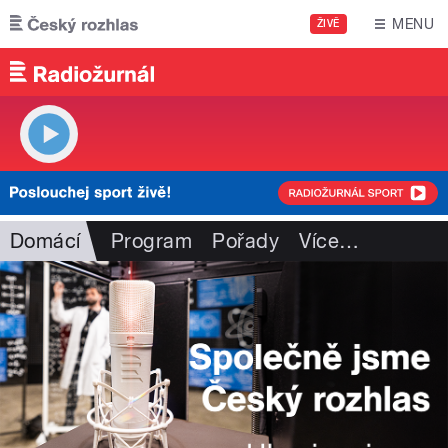
Přejít k hlavnímu obsahu
MENU
ŽIVĚ
Domácí
Program
Pořady
Více
…