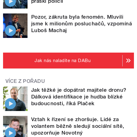
práskl policii
Pozor, zákruta byla fenomén. Mluvili
jsme k milionům posluchačů, vzpomíná
Luboš Machaj
Jak nás naladíte na DABu
VÍCE Z POŘADU
Jak těžké je dopátrat majitele dronu?
Dálková identifikace je hudba blízké
budoucnosti, říká Plaček
Vztah k řízení se zhoršuje. Lidé za
volantem běžně sledují sociální sítě,
upozorňuje Novotný