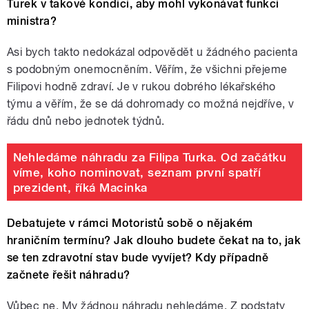
Turek v takové kondici, aby mohl vykonávat funkci
ministra?
Asi bych takto nedokázal odpovědět u žádného pacienta
s podobným onemocněním. Věřím, že všichni přejeme
Filipovi hodně zdraví. Je v rukou dobrého lékařského
týmu a věřím, že se dá dohromady co možná nejdříve, v
řádu dnů nebo jednotek týdnů.
Nehledáme náhradu za Filipa Turka. Od začátku
víme, koho nominovat, seznam první spatří
prezident, říká Macinka
Debatujete v rámci Motoristů sobě o nějakém
hraničním termínu? Jak dlouho budete čekat na to, jak
se ten zdravotní stav bude vyvíjet? Kdy případně
začnete řešit náhradu?
Vůbec ne. My žádnou náhradu nehledáme. Z podstaty