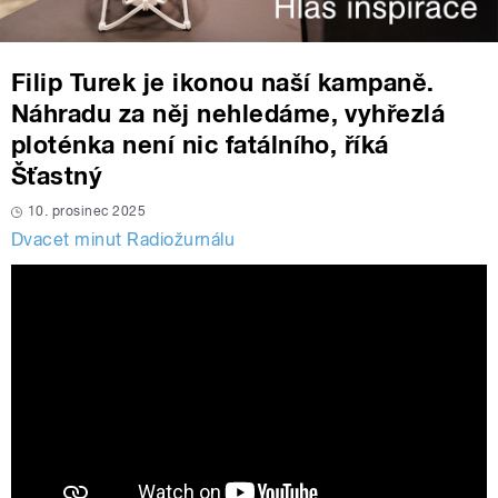
Filip Turek je ikonou naší kampaně.
Náhradu za něj nehledáme, vyhřezlá
ploténka není nic fatálního, říká
Šťastný
10. prosinec 2025
Dvacet minut Radiožurnálu