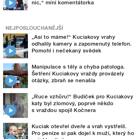
nic,“ míní komentátorka
NEJPOSLOUCHANĚJŠÍ
„Asi to máme!“ Kuciakovy vrahy
odhalily kamery a zapomenutý telefon.
Pomohl i nečekaný svědek
Manipulace s těly a chyba patologa.
Šetření Kuciakovy vraždy provázely
otázky, zbraň se nenašla
„Ruce vzhůru!“ Budíček pro Kuciakovy
katy byl zlomový, poprvé někdo
s vraždou spojil Kočnera
Kuciak otevřel dveře a vrah vystřelil.
Pro peníze si pak dojel k muži, který ho