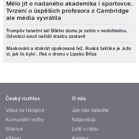
Mělo jít o nadaného akademika i sportovce.
Tvrzení o úspěších profesora z Cambridge
ale média vyvrátila
Trumpův taneční sál Bílého domu je zatím v nedohlednu.
Odvolací soud nařídil stavbu zastavit
Maskování a stokrát opakovaná lež. Ruská taktika je ‚kdo
ví, jak to bylo‘, říká o dronu v Lipsku Bříza
Český rozhlas
O nás
Válka na Ukrajině
Jak nás naladíte
Komunální volby
Nápověda
Stanice
Lidé v rádiu
eShop
Kariéra