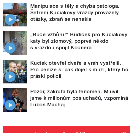
Manipulace s těly a chyba patologa.
Šetření Kuciakovy vraždy provázely
otázky, zbraň se nenašla
„Ruce vzhůru!“ Budíček pro Kuciakovy
katy byl zlomový, poprvé někdo
s vraždou spojil Kočnera
Kuciak otevřel dveře a vrah vystřelil.
Pro peníze si pak dojel k muži, který ho
práskl policii
Pozor, zákruta byla fenomén. Mluvili
jsme k milionům posluchačů, vzpomíná
Luboš Machaj