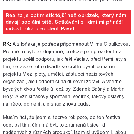
Realita je optimističtější než obrázek, který nám
dávají sociální sítě. Setkávání s lidmi mi přináší
radost, říká prezident Pavel
RK:
A z loňska je potřeba připomenout Vilmu Cibulkovou.
Pro mě to bylo až dojemné, protože pan prezident už
projektu udělil podporu, jak řekl Václav, před třemi lety s
tím, že v sále toho divadla se ocitli i bývalí donátoři
projektu Mezi ploty, umělci, zástupci neziskových
organizací, ale i odborníci na duševní zdraví. A včetně
bývalých dvou ředitelů, což byl Zdeněk Bašný a Martin
Holý. A vznikl takový spontánní večírek, takový oslavný
na něco, co není, ale snad znova bude.
Musím říct, že jsem si teprve rok poté, co ten festival
opět byl tím, čím má být, to znamená tisíce lidí
nadšených z různých produkcí, jsem si uvědomil, jakou