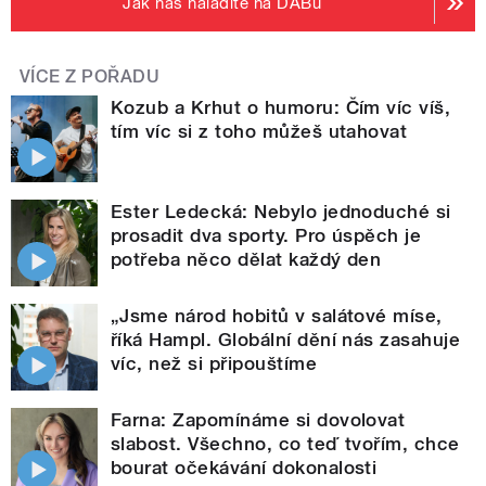
Jak nás naladíte na DABu
VÍCE Z POŘADU
Kozub a Krhut o humoru: Čím víc víš,
tím víc si z toho můžeš utahovat
Ester Ledecká: Nebylo jednoduché si
prosadit dva sporty. Pro úspěch je
potřeba něco dělat každý den
„Jsme národ hobitů v salátové míse,
říká Hampl. Globální dění nás zasahuje
víc, než si připouštíme
Farna: Zapomínáme si dovolovat
slabost. Všechno, co teď tvořím, chce
bourat očekávání dokonalosti