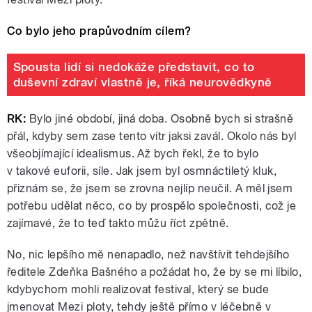
Co bylo jeho prapůvodním cílem?
Spousta lidí si nedokáže představit, co to
duševní zdraví vlastně je, říká neurovědkyně
RK:
Bylo jiné období, jiná doba. Osobně bych si strašně
přál, kdyby sem zase tento vítr jaksi zavál. Okolo nás byl
všeobjímající idealismus. Až bych řekl, že to bylo
v takové euforii, síle. Jak jsem byl osmnáctiletý kluk,
přiznám se, že jsem se zrovna nejlíp neučil. A měl jsem
potřebu udělat něco, co by prospělo společnosti, což je
zajímavé, že to teď takto můžu říct zpětně.
No, nic lepšího mě nenapadlo, než navštívit tehdejšího
ředitele Zdeňka Bašného a požádat ho, že by se mi líbilo,
kdybychom mohli realizovat festival, který se bude
jmenovat Mezi ploty, tehdy ještě přímo v léčebně v