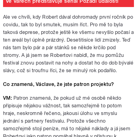
Ve Varech představuje seriál Pozadí událostí
Ale ve chvíli, kdy Robert dával dohromady první ročník po
covidu, tak to byl smutek, musím říct. Pro mě to byla
taková deprese, protože ještě ke všemu nevyšlo počasí a
ten areál byl úplně prázdný. Desetitisíce lidí zmizely. Teď
nás tam bylo pár a pár stánků se někde krčilo pod
stromy. A já jsem se Robertovi nabídl, že mu pomůžu
festival znovu postavit na nohy a dostat ho do dob bývalé
slávy, což si troufnu říci, že se minulý rok podařilo.
Co znamená, Václave, že jste patron projektu?
VM:
Patron znamená, že pokud už mé osobě někdo
připisuje nějakou vážnost, tak samozřejmě to potom
hraje, neskromně řečeno, jakousi úlohu ve smyslu
jednání s partnery festivalu. Protože všechno
samozřejmě stojí peníze, má to nějaké náklady a já jsem
Robertovi jako patron pomáhal hlavně v přístupu k