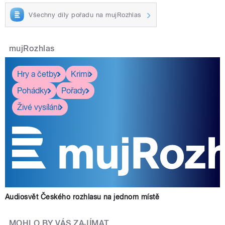
Všechny díly pořadu na mujRozhlas
mujRozhlas
Hry a četby
Krimi
Pohádky
Pořady
Živé vysílání
Audiosvět Českého rozhlasu na jednom místě
MOHLO BY VÁS ZAJÍMAT