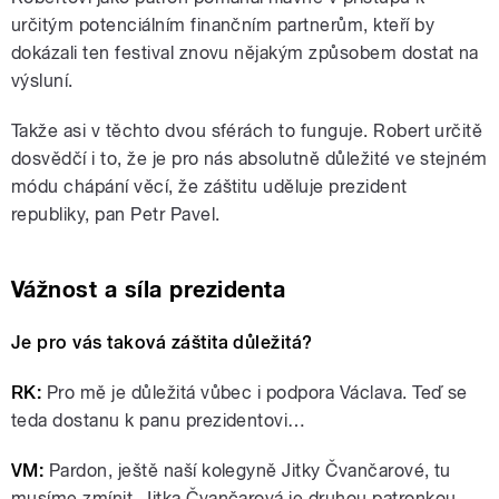
určitým potenciálním finančním partnerům, kteří by
dokázali ten festival znovu nějakým způsobem dostat na
výsluní.
Takže asi v těchto dvou sférách to funguje. Robert určitě
dosvědčí i to, že je pro nás absolutně důležité ve stejném
módu chápání věcí, že záštitu uděluje prezident
republiky, pan Petr Pavel.
Vážnost a síla prezidenta
Je pro vás taková záštita důležitá?
RK:
Pro mě je důležitá vůbec i podpora Václava. Teď se
teda dostanu k panu prezidentovi…
VM:
Pardon, ještě naší kolegyně Jitky Čvančarové, tu
musíme zmínit. Jitka Čvančarová je druhou patronkou.