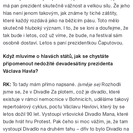
má pan prezident skutečně vážnost a velkou sílu. Že jeho
hlas není jenom takovým, jak známe ty tiché záštity,
které každý rozdává jako na běžícím pásu. Toto mělo
skutečně hluboký význam. I to, že se loni a doufejme, že
tak bude i letos, což už víme, že bude, na festival sám
osobně dostaví. Letos s paní prezidentkou Čaputovou.
Když mluvíme o hlavách států, jak se chystáte
připomenout nedožité devadesátiny prezidenta
Václava Havla?
RK:
To tady mám přímo napsané.
(směje se)
Rozhodli
jsme se, že v Divadle Za plotem, což je divadlo, které
existuje v rámci nemocnice v Bohnicích, uděláme takový
repertoárový cyklus, poctu Václavu Havlovi, který by se
letos dožil 90 let. Vystoupí vršovické Divadlo Mana, které
bude hrát hru Protest. Pak čeho si moc vážím, je, že tam
vystoupí Divadlo na druhém tahu – dřív to bylo Divadlo na