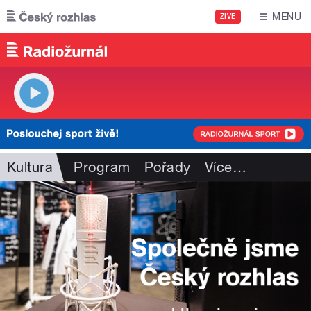
Přejít k hlavnímu obsahu
MENU
ŽIVĚ
Kultura
Program
Pořady
Více
…