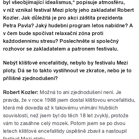
byl všeobjímající idealismus,“ popisuje atmosféru,
v níž vznikal festival Mezi ploty jeho zakladatel Robert
Kozler. Jak důležitá je pro akci záštita prezidenta
Petra Pavla? Jaký hudební program letos nabídne? A
v čem bude spočívat relaxační zóna proti
každodennímu stresu? Poslechněte si společný
rozhovor se zakladatelem a patronem festivalu.
Nebýt klíšťové encefalitidy, nebylo by festivalu Mezi
ploty. Dá se to takto vystihnout ve zkratce, nebo je to
přílišné zjednodušení?
Robert Kozler:
Možná to ani zjednodušení není. Je
pravda, že v roce 1988 jsem dostal klíšťovou encefalitidu,
která mě dovedla až k takovému vnímání hlubších
souvislostí, než jsem byl do těch 18 let zvyklý, protože
vám to zasáhne celý mozek. Potom jsem se po dvou
letech klíšťové encefalitidy úspěšně zbavil a nastoupil
festival Mezi ploty.