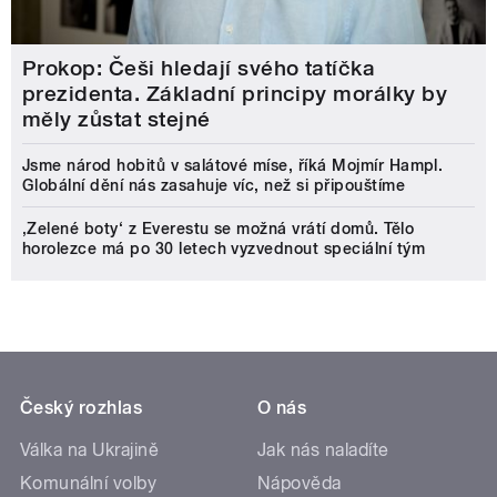
Prokop: Češi hledají svého tatíčka
prezidenta. Základní principy morálky by
měly zůstat stejné
Jsme národ hobitů v salátové míse, říká Mojmír Hampl.
Globální dění nás zasahuje víc, než si připouštíme
‚Zelené boty‘ z Everestu se možná vrátí domů. Tělo
horolezce má po 30 letech vyzvednout speciální tým
Český rozhlas
O nás
Válka na Ukrajině
Jak nás naladíte
Komunální volby
Nápověda