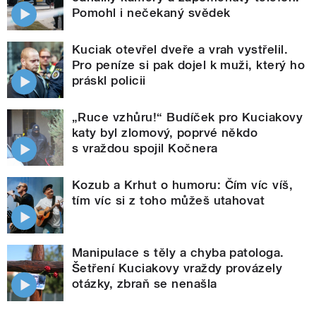
Pomohl i nečekaný svědek
Kuciak otevřel dveře a vrah vystřelil.
Pro peníze si pak dojel k muži, který ho
práskl policii
„Ruce vzhůru!“ Budíček pro Kuciakovy
katy byl zlomový, poprvé někdo
s vraždou spojil Kočnera
Kozub a Krhut o humoru: Čím víc víš,
tím víc si z toho můžeš utahovat
Manipulace s těly a chyba patologa.
Šetření Kuciakovy vraždy provázely
otázky, zbraň se nenašla