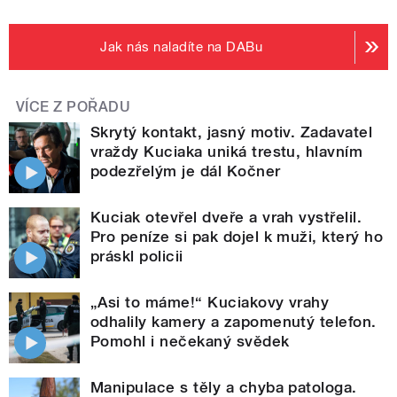
Jak nás naladíte na DABu
VÍCE Z POŘADU
Skrytý kontakt, jasný motiv. Zadavatel
vraždy Kuciaka uniká trestu, hlavním
podezřelým je dál Kočner
Kuciak otevřel dveře a vrah vystřelil.
Pro peníze si pak dojel k muži, který ho
práskl policii
„Asi to máme!“ Kuciakovy vrahy
odhalily kamery a zapomenutý telefon.
Pomohl i nečekaný svědek
Manipulace s těly a chyba patologa.