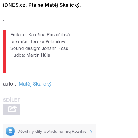
iDNES.cz. Ptá se Matěj Skalický.
.
Editace: Kateřina Pospíšilová
Rešerše: Tereza Velebilová
Sound design: Johann Foss
Hudba: Martin Hůla
autor:
Matěj Skalický
Všechny díly pořadu na mujRozhlas