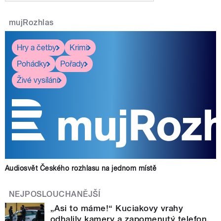
mujRozhlas
Hry a četby
Krimi
Pohádky
Pořady
Živé vysílání
Audiosvět Českého rozhlasu na jednom místě
NEJPOSLOUCHANĚJŠÍ
„Asi to máme!“ Kuciakovy vrahy
odhalily kamery a zapomenutý telefon.