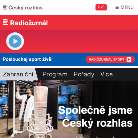
Přejít k hlavnímu obsahu
MENU
ŽIVĚ
Zahraniční
Program
Pořady
Více
…