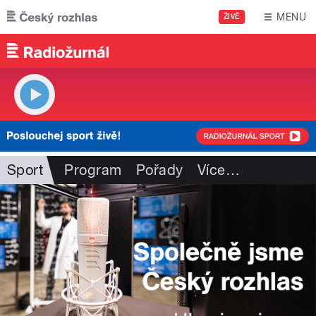
Přejít k hlavnímu obsahu
MENU
ŽIVĚ
Sport
Program
Pořady
Více
…