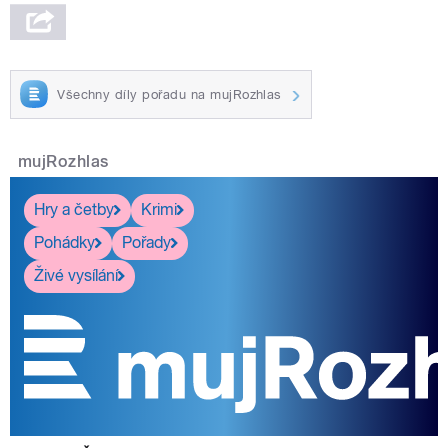
Všechny díly pořadu na mujRozhlas
mujRozhlas
Hry a četby
Krimi
Pohádky
Pořady
Živé vysílání