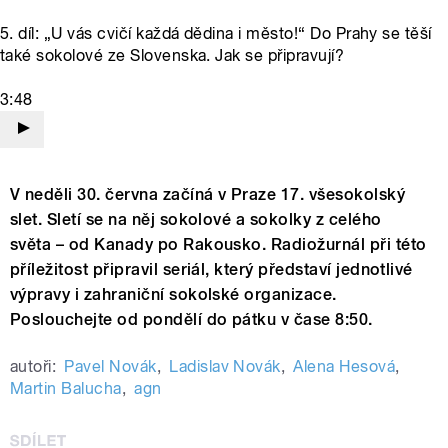
5. díl: „U vás cvičí každá dědina i město!“ Do Prahy se těší
také sokolové ze Slovenska. Jak se připravují?
3:48
V neděli 30. června začíná v Praze 17. všesokolský
slet. Sletí se na něj sokolové a sokolky z celého
světa – od Kanady po Rakousko. Radiožurnál při této
příležitost připravil seriál, který představí jednotlivé
výpravy i zahraniční sokolské organizace.
Poslouchejte od pondělí do pátku v čase 8:50.
autoři:
Pavel Novák
,
Ladislav Novák
,
Alena Hesová
,
Martin Balucha
,
agn