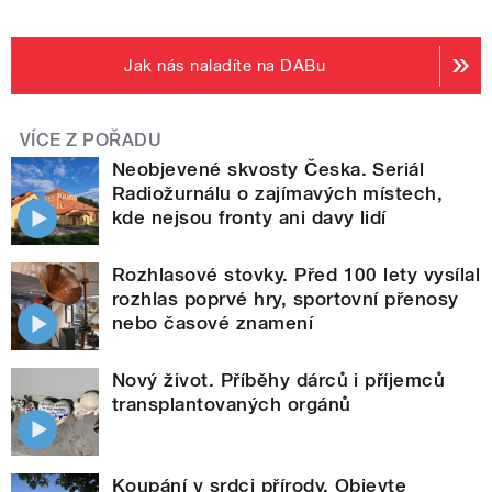
Jak nás naladíte na DABu
VÍCE Z POŘADU
Neobjevené skvosty Česka. Seriál
Radiožurnálu o zajímavých místech,
kde nejsou fronty ani davy lidí
Rozhlasové stovky. Před 100 lety vysílal
rozhlas poprvé hry, sportovní přenosy
nebo časové znamení
Nový život. Příběhy dárců i příjemců
transplantovaných orgánů
Koupání v srdci přírody. Objevte