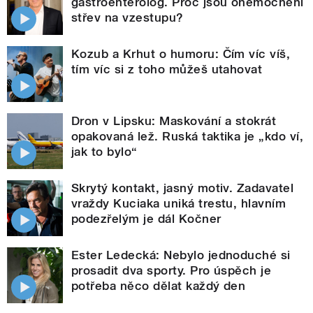
gastroenterolog. Proč jsou onemocnění
střev na vzestupu?
Kozub a Krhut o humoru: Čím víc víš,
tím víc si z toho můžeš utahovat
Dron v Lipsku: Maskování a stokrát
opakovaná lež. Ruská taktika je „kdo ví,
jak to bylo“
Skrytý kontakt, jasný motiv. Zadavatel
vraždy Kuciaka uniká trestu, hlavním
podezřelým je dál Kočner
Ester Ledecká: Nebylo jednoduché si
prosadit dva sporty. Pro úspěch je
potřeba něco dělat každý den