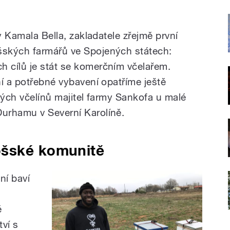
y Kamala Bella, zakladatele zřejmě první
ských farmářů ve Spojených státech:
 cílů je stát se komerčním včelařem.
í a potřebné vybavení opatříme ještě
ných včelínů majitel farmy Sankofa u malé
urhamu v Severní Karolíně.
ošské komunitě
ní baví
é
ví s