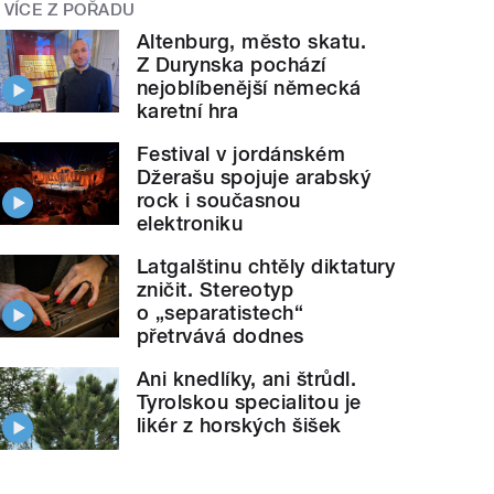
VÍCE Z POŘADU
Altenburg, město skatu.
Z Durynska pochází
nejoblíbenější německá
karetní hra
Festival v jordánském
Džerašu spojuje arabský
rock i současnou
elektroniku
Latgalštinu chtěly diktatury
zničit. Stereotyp
o „separatistech“
přetrvává dodnes
Ani knedlíky, ani štrůdl.
Tyrolskou specialitou je
likér z horských šišek