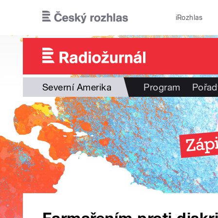
Přejít k hlavnímu obsahu
iRozhlas
Severní Amerika
Program
Pořad