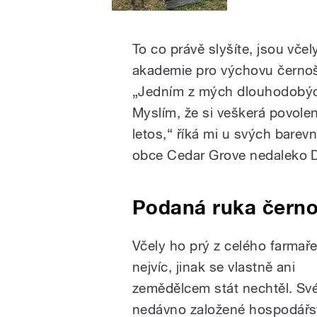
To co právě slyšíte, jsou včel
akademie pro výchovu černoš
„Jedním z mých dlouhodobých
Myslím, že si veškerá povolen
letos,“ říká mi u svých barev
obce Cedar Grove nedaleko D
Podaná ruka čern
Včely ho prý z celého farmaře
nejvíc, jinak se vlastně ani
zemědělcem stát nechtěl. Sv
nedávno založené hospodářst