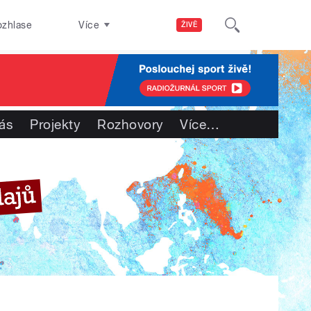
ozhlase
Více
ŽIVĚ
ás
Projekty
Rozhovory
Více
…