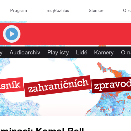
Program
mujRozhlas
Stanice
O r
y
Audioarchiv
Playlisty
Lidé
Kamery
O n