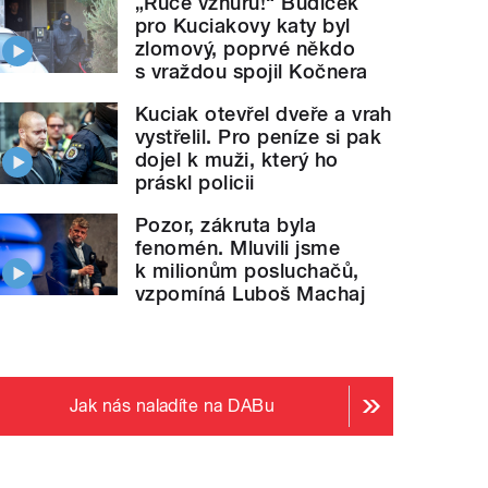
„Ruce vzhůru!“ Budíček
pro Kuciakovy katy byl
zlomový, poprvé někdo
s vraždou spojil Kočnera
Kuciak otevřel dveře a vrah
vystřelil. Pro peníze si pak
dojel k muži, který ho
práskl policii
Pozor, zákruta byla
fenomén. Mluvili jsme
k milionům posluchačů,
vzpomíná Luboš Machaj
Jak nás naladíte na DABu