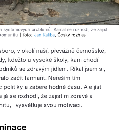
 systémových problémů. Kamal se rozhodl, že zajistí
 komunitu
|
foto:
Jan Kaliba
,
Český rozhlas
boro, v okolí naší, převážně černošské,
ody, kdežto u vysoké školy, kam chodí
dniků se zdravým jídlem. Říkal jsem si,
valo začít farmařit. Neřeším tím
 politiky a zabere hodně času. Ale jíst
já se rozhodl, že zajistím zdravé a
itu,“ vysvětluje svou motivaci.
iminace