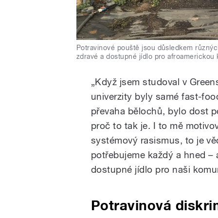
Potravinové pouště jsou důsledkem různých
zdravé a dostupné jídlo pro afroamerickou
„
Když jsem studoval v Greens
univerzity byly samé fast-fo
převaha bělochů, bylo dost po
proč to tak je. I to mě motivo
systémový rasismus, to je věc
potřebujeme každý a hned – a 
dostupné jídlo pro naši komun
Potravinová diskr