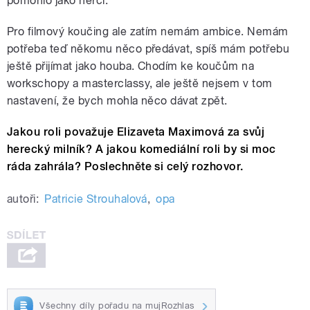
pomohlo jako herci.
Pro filmový koučing ale zatím nemám ambice. Nemám
potřeba teď někomu něco předávat, spíš mám potřebu
ještě přijímat jako houba. Chodím ke koučům na
workschopy a masterclassy, ale ještě nejsem v tom
nastavení, že bych mohla něco dávat zpět.
Jakou roli považuje Elizaveta Maximová za svůj
herecký milník? A jakou komediální roli by si moc
ráda zahrála? Poslechněte si celý rozhovor.
autoři:
Patricie Strouhalová
,
opa
Všechny díly pořadu na mujRozhlas