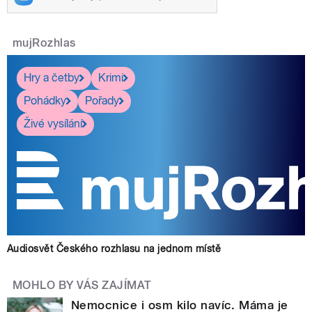
mujRozhlas
Hry a četby
Krimi
Pohádky
Pořady
Živé vysílání
Audiosvět Českého rozhlasu na jednom místě
MOHLO BY VÁS ZAJÍMAT
Nemocnice i osm kilo navíc. Máma je