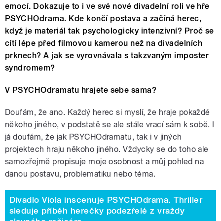
emocí. Dokazuje to i ve své nové divadelní roli ve hře
PSYCHOdrama. Kde končí postava a začíná herec,
když je materiál tak psychologicky intenzivní? Proč se
cítí lépe před filmovou kamerou než na divadelních
prknech? A jak se vyrovnávala s takzvaným imposter
syndromem?
V PSYCHOdramatu hrajete sebe sama?
Doufám, že ano. Každý herec si myslí, že hraje pokaždé
někoho jiného, v podstatě se ale stále vrací sám k sobě. I
já doufám, že jak PSYCHOdramatu, tak i v jiných
projektech hraju někoho jiného. Vždycky se do toho ale
samozřejmě propisuje moje osobnost a můj pohled na
danou postavu, problematiku nebo téma.
Divadlo Viola inscenuje PSYCHOdrama. Thriller
sleduje příběh herečky podezřelé z vraždy