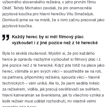
výborného slovenského režiséra, v jeho prvním filmu
Oběť. Tehdy Michalovi zavolali, že jim onemocněla
jazyková koučka pro hlavní herečku Vitu Smačeljuk.
Domluvili jsme se na místě, že s nimi začnu pracovat jako
jazyková koučka.
Každý herec by si měl filmový plac
vyzkoušet i z jiné pozice než z té herecké
Byla to skvělá zkušenost. Myslím si, že pro každého
herce je opravdu nezbytné vyzkoušet si filmový plac i z
jiné pozice než z té herecké. Když jste totiž na place jako
herec, všímáte si jen svých věcí – soustředíte se na roli,
na partnera, připomínky režiséra, spousta věcí – hlavně
technických – vám uniká. Ale to, že jsem seděla měsíc
za režisérem, viděla, jak pracují osvětlovači se světlem,
hlavní kameraman se švenkrama, jak to všechno vzniká a
kolik režisér musí udělat rozhodnutí, mi vlastně velmi