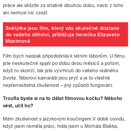
práce ale sklízíte za strašně dlouhou dobu, navíc z toho
ani nemusí nic vzejít.
Světýlka jsou film, který vás skutečně dostane
do vašeho dětství, přibližuje herečka Elizaveta
Maximová
Film bych naopak připodobnila k letním táborům. U filmu
jste neskutečně spjati po dobu dvou měsíců a potom,
když to skončí, tak jste vyvrhnuti do vašeho reálného
života. Táboroví kamarádi jsou pryč a je to vlastně
nepřenositelná zkušenost – jiný způsob fungování.
Troufla byste si na to dělat filmovou kočku? Někoho
vést, učit ho?
Mám zkušenost s jazykovým koučingem.V době covidu,
když jsem neměla práci, hrála jsem u Michala Blaška,