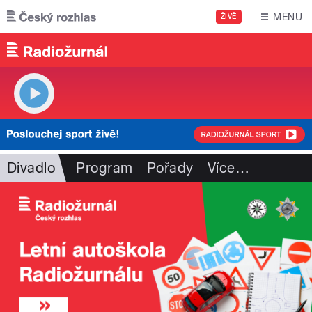
Přejít k hlavnímu obsahu
MENU
ŽIVĚ
Divadlo
Program
Pořady
Více
…