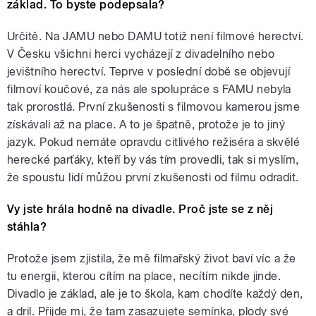
základ. To byste podepsala?
Určitě. Na JAMU nebo DAMU totiž není filmové herectví.
V Česku všichni herci vycházejí z divadelního nebo
jevištního herectví. Teprve v poslední době se objevují
filmoví koučové, za nás ale spolupráce s FAMU nebyla
tak prorostlá. První zkušenosti s filmovou kamerou jsme
získávali až na place. A to je špatně, protože je to jiný
jazyk. Pokud nemáte opravdu citlivého režiséra a skvělé
herecké parťáky, kteří by vás tím provedli, tak si myslím,
že spoustu lidí můžou první zkušenosti od filmu odradit.
Vy jste hrála hodně na divadle. Proč jste se z něj
stáhla?
Protože jsem zjistila, že mě filmařský život baví víc a že
tu energii, kterou cítím na place, necítím nikde jinde.
Divadlo je základ, ale je to škola, kam chodíte každý den,
a dril. Přijde mi, že tam zasazujete semínka, plody své