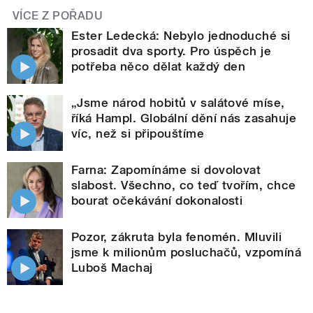
VÍCE Z POŘADU
Ester Ledecká: Nebylo jednoduché si
prosadit dva sporty. Pro úspěch je
potřeba něco dělat každý den
„Jsme národ hobitů v salátové míse,
říká Hampl. Globální dění nás zasahuje
víc, než si připouštíme
Farna: Zapomínáme si dovolovat
slabost. Všechno, co teď tvořím, chce
bourat očekávání dokonalosti
Pozor, zákruta byla fenomén. Mluvili
jsme k milionům posluchačů, vzpomíná
Luboš Machaj