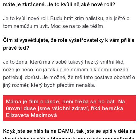
máte je zkrácené. Je to kvůli nějaké nové roli?
Je to kvůli nové roli. Budu hrát kriminalistku, ale ještě o
tom nemůžu mluvit. Moc se na to ale těším.
Čím si vysvětlujete, že role vyšetřovatelky k vám přišla
právě teď?
Je to žena, která má v sobě takový hezký vnitřní klid,
cože je něco, co já tak úplně nemám a k čemu možná
potřebuji dorůst. Je možné, že mě tato postava obohatí o
jiný rozměr, který bych předtím nenašla.
Máma je film o lásce, není třeba se ho bát. Na
úrovni duše jsme všichni zdraví, říká herečka
Elizaveta Maximová
Když jste se hlásila na DAMU, tak jste se spíš viděla na
divadelním jevišti a filmovou kameru jste upozaďovala.