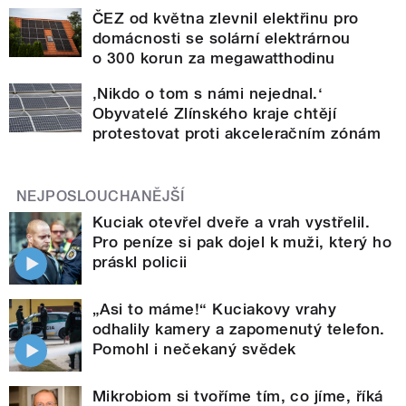
ČEZ od května zlevnil elektřinu pro
domácnosti se solární elektrárnou
o 300 korun za megawatthodinu
‚Nikdo o tom s námi nejednal.‘
Obyvatelé Zlínského kraje chtějí
protestovat proti akceleračním zónám
NEJPOSLOUCHANĚJŠÍ
Kuciak otevřel dveře a vrah vystřelil.
Pro peníze si pak dojel k muži, který ho
práskl policii
„Asi to máme!“ Kuciakovy vrahy
odhalily kamery a zapomenutý telefon.
Pomohl i nečekaný svědek
Mikrobiom si tvoříme tím, co jíme, říká