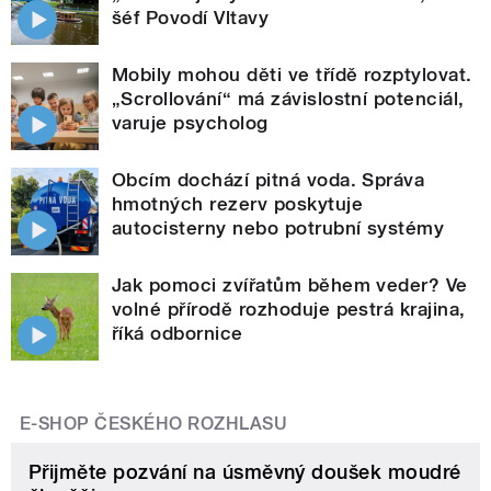
šéf Povodí Vltavy
Mobily mohou děti ve třídě rozptylovat.
„Scrollování“ má závislostní potenciál,
varuje psycholog
Obcím dochází pitná voda. Správa
hmotných rezerv poskytuje
autocisterny nebo potrubní systémy
Jak pomoci zvířatům během veder? Ve
volné přírodě rozhoduje pestrá krajina,
říká odbornice
E-SHOP ČESKÉHO ROZHLASU
Přijměte pozvání na úsměvný doušek moudré