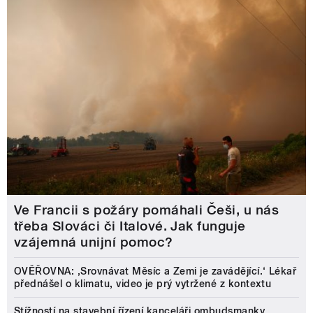
Ve Francii s požáry pomáhali Češi, u nás
třeba Slováci či Italové. Jak funguje
vzájemná unijní pomoc?
OVĚŘOVNA: ‚Srovnávat Měsíc a Zemi je zavádějící.‘ Lékař
přednášel o klimatu, video je prý vytržené z kontextu
Stížností na stavební řízení kanceláři ombudsmanky