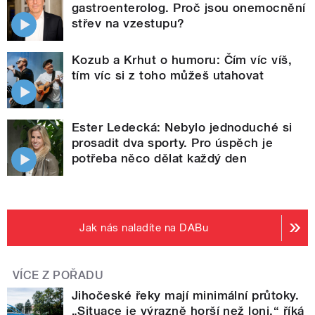
gastroenterolog. Proč jsou onemocnění
střev na vzestupu?
Kozub a Krhut o humoru: Čím víc víš,
tím víc si z toho můžeš utahovat
Ester Ledecká: Nebylo jednoduché si
prosadit dva sporty. Pro úspěch je
potřeba něco dělat každý den
Jak nás naladíte na DABu
VÍCE Z POŘADU
Jihočeské řeky mají minimální průtoky.
„Situace je výrazně horší než loni,“ říká