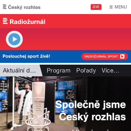
Přejít k hlavnímu obsahu
MENU
ŽIVĚ
Aktuální dění
Program
Pořady
Více
…