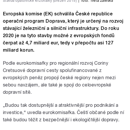
Stavba opatovické křižovatky (březen 2015)
|
foto:
Iveta Záleská
Evropská komise (EK) schválila České republice
operační program Doprava, který je určený na rozvoj
stávající železniční a silniční infrastruktury. Do roku
2020 je na tyto stavby možné z evropských fondů
čerpat až 4,7 miliard eur, tedy v přepočtu asi 127
miliard korun.
Podle eurokomisařky pro regionální rozvoj Coriny
Cretsuové dopravní cesty spolufinancované z
evropských peněz propojí české regiony nejen mezi
sebou navzájem, ale také je spojí do celoevropské
dopravní sítě.
„Budou tak dostupnější a atraktivnější pro podnikání a
investice,“ uvedla eurokomisařka. Čeští občané podle ní
také budou těžit z bezpečnější i ekologičtější dopravy.