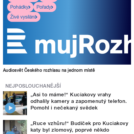
Pohádky
Pořady
Živé vysílání
Audiosvět Českého rozhlasu na jednom místě
NEJPOSLOUCHANĚJŠÍ
„Asi to máme!“ Kuciakovy vrahy
odhalily kamery a zapomenutý telefon.
Pomohl i nečekaný svědek
„Ruce vzhůru!“ Budíček pro Kuciakovy
katy byl zlomový, poprvé někdo