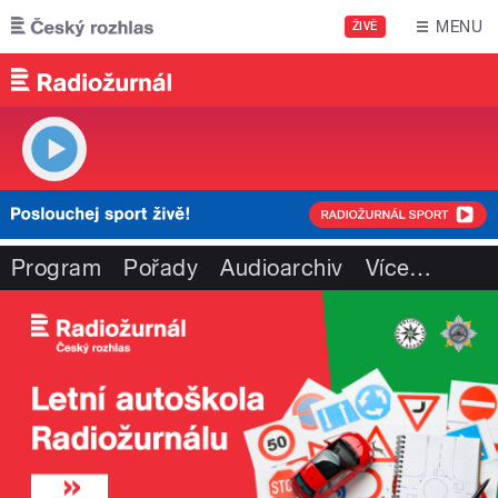
Přejít k hlavnímu obsahu
MENU
ŽIVĚ
Program
Pořady
Audioarchiv
Více
…