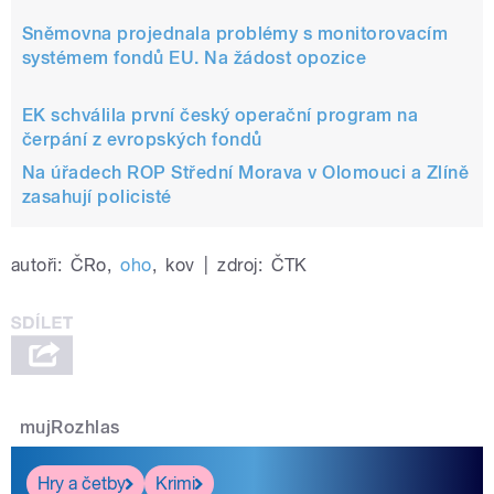
Sněmovna projednala problémy s monitorovacím
systémem fondů EU. Na žádost opozice
EK schválila první český operační program na
čerpání z evropských fondů
Na úřadech ROP Střední Morava v Olomouci a Zlíně
zasahují policisté
autoři:
ČRo
,
oho
,
kov
|
zdroj:
ČTK
mujRozhlas
Hry a četby
Krimi