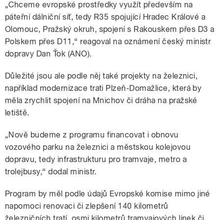
„Chceme evropské prostředky využít především na
páteřní dálniční síť, tedy R35 spojující Hradec Králové a
Olomouc, Pražský okruh, spojení s Rakouskem přes D3 a
Polskem přes D11,“ reagoval na oznámení český ministr
dopravy Dan Ťok (ANO).
Důležité jsou ale podle něj také projekty na železnici,
například modernizace trati Plzeň-Domažlice, která by
měla zrychlit spojení na Mnichov či dráha na pražské
letiště.
„Nově budeme z programu financovat i obnovu
vozového parku na železnici a městskou kolejovou
dopravu, tedy infrastrukturu pro tramvaje, metro a
trolejbusy,“ dodal ministr.
Program by měl podle údajů Evropské komise mimo jiné
napomoci renovaci či zlepšení 140 kilometrů
železničních tratí, osmi kilometrů tramvajových linek či