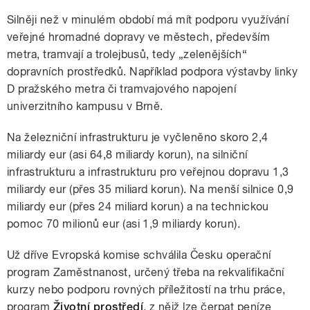
Silněji než v minulém období má mít podporu využívání
veřejné hromadné dopravy ve městech, především
metra, tramvají a trolejbusů, tedy „zelenějších“
dopravních prostředků. Například podpora výstavby linky
D pražského metra či tramvajového napojení
univerzitního kampusu v Brně.
Na železniční infrastrukturu je vyčleněno skoro 2,4
miliardy eur (asi 64,8 miliardy korun), na silniční
infrastrukturu a infrastrukturu pro veřejnou dopravu 1,3
miliardy eur (přes 35 miliard korun). Na menší silnice 0,9
miliardy eur (přes 24 miliard korun) a na technickou
pomoc 70 milionů eur (asi 1,9 miliardy korun).
Už dříve Evropská komise schválila Česku operační
program Zaměstnanost, určený třeba na rekvalifikační
kurzy nebo podporu rovných příležitostí na trhu práce,
program
Životní prostředí
, z nějž lze čerpat peníze