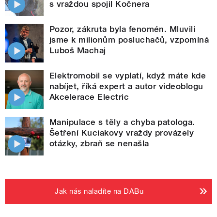
s vraždou spojil Kočnera
Pozor, zákruta byla fenomén. Mluvili
jsme k milionům posluchačů, vzpomíná
Luboš Machaj
Elektromobil se vyplatí, když máte kde
nabíjet, říká expert a autor videoblogu
Akcelerace Electric
Manipulace s těly a chyba patologa.
Šetření Kuciakovy vraždy provázely
otázky, zbraň se nenašla
Jak nás naladíte na DABu