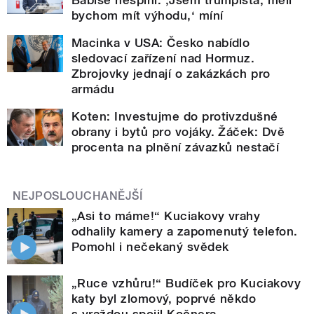
bychom mít výhodu,‘ míní
Macinka v USA: Česko nabídlo
sledovací zařízení nad Hormuz.
Zbrojovky jednají o zakázkách pro
armádu
Koten: Investujme do protivzdušné
obrany i bytů pro vojáky. Žáček: Dvě
procenta na plnění závazků nestačí
NEJPOSLOUCHANĚJŠÍ
„Asi to máme!“ Kuciakovy vrahy
odhalily kamery a zapomenutý telefon.
Pomohl i nečekaný svědek
„Ruce vzhůru!“ Budíček pro Kuciakovy
katy byl zlomový, poprvé někdo
s vraždou spojil Kočnera