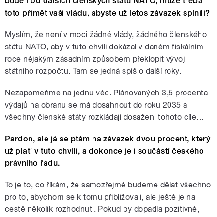
bude i od dalších členských států NATO, může třeba
toto přimět vaši vládu, abyste už letos závazek splnili?
Myslím, že není v moci žádné vlády, žádného členského
státu NATO, aby v tuto chvíli dokázal v daném fiskálním
roce nějakým zásadním způsobem překlopit vývoj
státního rozpočtu. Tam se jedná spíš o další roky.
Nezapomeňme na jednu věc. Plánovaných 3,5 procenta
výdajů na obranu se má dosáhnout do roku 2035 a
všechny členské státy rozkládají dosažení tohoto cíle…
Pardon, ale já se ptám na závazek dvou procent, který
už platí v tuto chvíli, a dokonce je i součástí českého
právního řádu.
To je to, co říkám, že samozřejmě budeme dělat všechno
pro to, abychom se k tomu přibližovali, ale ještě je na
cestě několik rozhodnutí. Pokud by dopadla pozitivně,