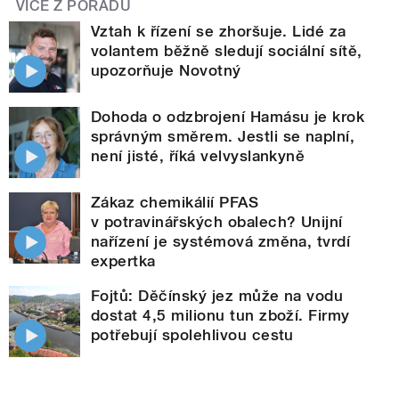
VÍCE Z POŘADU
Vztah k řízení se zhoršuje. Lidé za
volantem běžně sledují sociální sítě,
upozorňuje Novotný
Dohoda o odzbrojení Hamásu je krok
správným směrem. Jestli se naplní,
není jisté, říká velvyslankyně
Zákaz chemikálií PFAS
v potravinářských obalech? Unijní
nařízení je systémová změna, tvrdí
expertka
Fojtů: Děčínský jez může na vodu
dostat 4,5 milionu tun zboží. Firmy
potřebují spolehlivou cestu