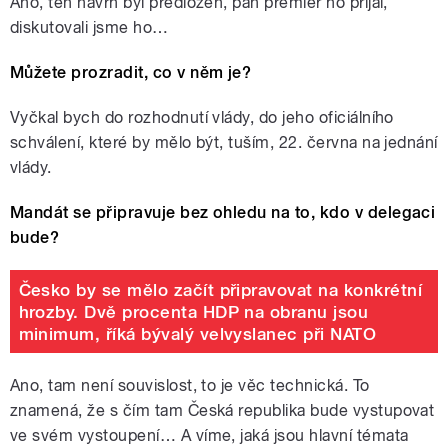
Ano, ten návrh byl předložen, pan premiér ho přijal,
diskutovali jsme ho…
Můžete prozradit, co v něm je?
Vyčkal bych do rozhodnutí vlády, do jeho oficiálního
schválení, které by mělo být, tuším, 22. června na jednání
vlády.
Mandát se připravuje bez ohledu na to, kdo v delegaci
bude?
Česko by se mělo začít připravovat na konkrétní
hrozby. Dvě procenta HDP na obranu jsou
minimum, říká bývalý velvyslanec při NATO
Ano, tam není souvislost, to je věc technická. To
znamená, že s čím tam Česká republika bude vystupovat
ve svém vystoupení… A víme, jaká jsou hlavní témata