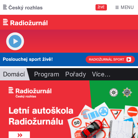
Přejít k hlavnímu obsahu
MENU
ŽIVĚ
Domácí
Program
Pořady
Více
…