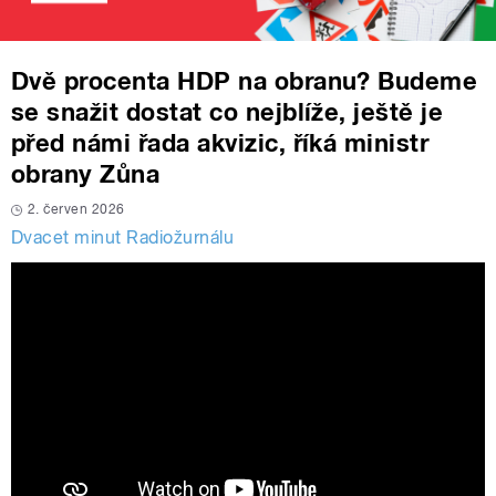
Dvě procenta HDP na obranu? Budeme
se snažit dostat co nejblíže, ještě je
před námi řada akvizic, říká ministr
obrany Zůna
2. červen 2026
Dvacet minut Radiožurnálu