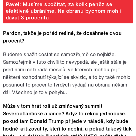
Pavel: Musíme spočítat, za kolik peněz se
efektivně ubráníme. Na obranu bychom mohli
dávat 3 procenta
Pardon, takže je pořád reálné, že dosáhnete dvou
procent?
Budeme snažit dostat se samozřejmě co nejblíže.
Samozřejmě v tuto chvíli to nevypadá, ale ještě stále je
před námi celá řada měsíců, ve kterých mohou přijít
některá rozhodnutí týkající se akvizic, a to by také mohlo
posunout to procento tvrdých výdajů na obranu někam
dál. Všechno je to v pohybu.
Může v tom hrát roli už zmiňovaný summit
Severoatlantické aliance? Když to řeknu jednoduše,
pokud tam Donald Trump přijede v náladě, kdy bude
hodně kritizovat ty, kteří to neplní, a pokud takový tlak