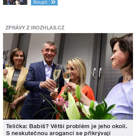
Koupit
ZPRÁVY Z IROZHLAS.CZ
Telička: Babiš? Větší problém je jeho okolí.
S neskutečnou arogancí se přikrývají