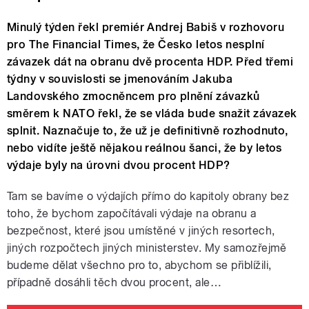
Minulý týden řekl premiér Andrej Babiš v rozhovoru
pro The Financial Times, že Česko letos nesplní
závazek dát na obranu dvě procenta HDP. Před třemi
týdny v souvislosti se jmenováním Jakuba
Landovského zmocněncem pro plnění závazků
směrem k NATO řekl, že se vláda bude snažit závazek
splnit. Naznačuje to, že už je definitivně rozhodnuto,
nebo vidíte ještě nějakou reálnou šanci, že by letos
výdaje byly na úrovni dvou procent HDP?
Tam se bavíme o výdajích přímo do kapitoly obrany bez
toho, že bychom započítávali výdaje na obranu a
bezpečnost, které jsou umístěné v jiných resortech,
jiných rozpočtech jiných ministerstev. My samozřejmě
budeme dělat všechno pro to, abychom se přiblížili,
případně dosáhli těch dvou procent, ale…