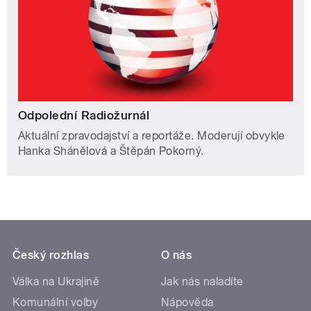
Odpolední Radiožurnál
Aktuální zpravodajství a reportáže. Moderují obvykle
Hanka Shánělová a Štěpán Pokorný.
Český rozhlas
O nás
Válka na Ukrajině
Jak nás naladíte
Komunální volby
Nápověda