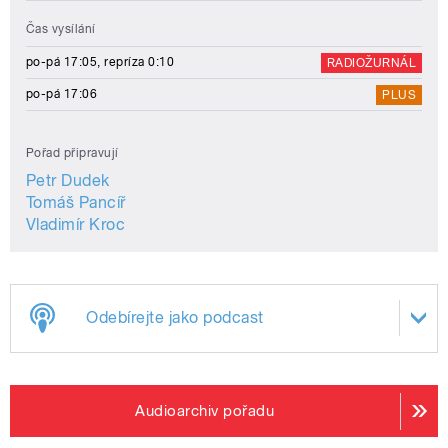
Čas vysílání
po-pá 17:05, repríza 0:10
RADIOŽURNÁL
po-pá 17:06
PLUS
Pořad připravují
Petr Dudek
Tomáš Pancíř
Vladimír Kroc
Odebírejte jako podcast
Audioarchiv pořadu