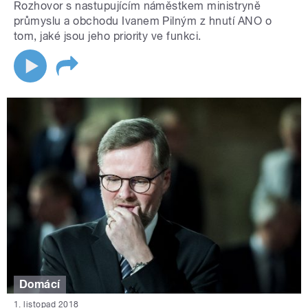
Rozhovor s nastupujícím náměstkem ministryně
průmyslu a obchodu Ivanem Pilným z hnutí ANO o
tom, jaké jsou jeho priority ve funkci.
Domácí
1. listopad 2018