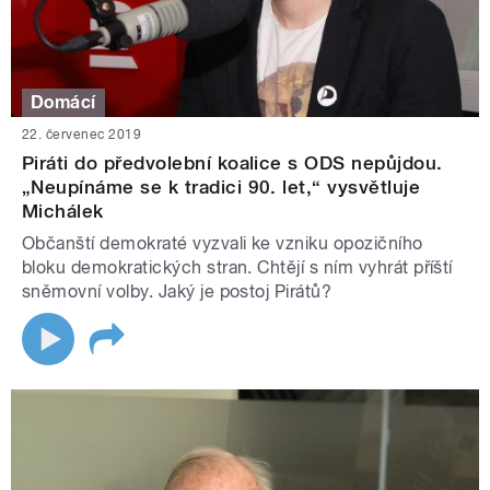
Domácí
22. červenec 2019
Piráti do předvolební koalice s ODS nepůjdou.
„Neupínáme se k tradici 90. let,“ vysvětluje
Michálek
Občanští demokraté vyzvali ke vzniku opozičního
bloku demokratických stran. Chtějí s ním vyhrát příští
sněmovní volby. Jaký je postoj Pirátů?