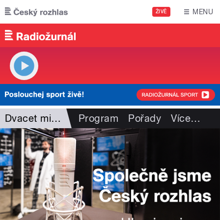
Přejít k hlavnímu obsahu
MENU
ŽIVĚ
Dvacet minut Radiožurnálu
Program
Pořady
Více
…