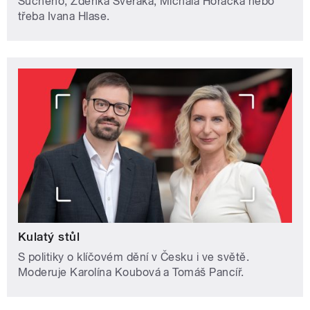
Suchého, Zdeňka Svěráka, Michala Horáčka nebo
třeba Ivana Hlase.
Kulatý stůl
S politiky o klíčovém dění v Česku i ve světě.
Moderuje Karolína Koubová a Tomáš Pancíř.