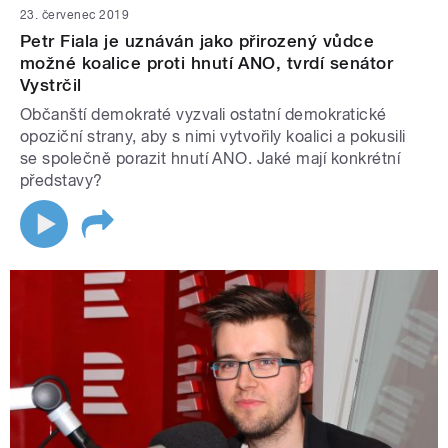
23. červenec 2019
Petr Fiala je uznáván jako přirozený vůdce
možné koalice proti hnutí ANO, tvrdí senátor
Vystrčil
Občanští demokraté vyzvali ostatní demokratické
opoziční strany, aby s nimi vytvořily koalici a pokusili
se společně porazit hnutí ANO. Jaké mají konkrétní
představy?