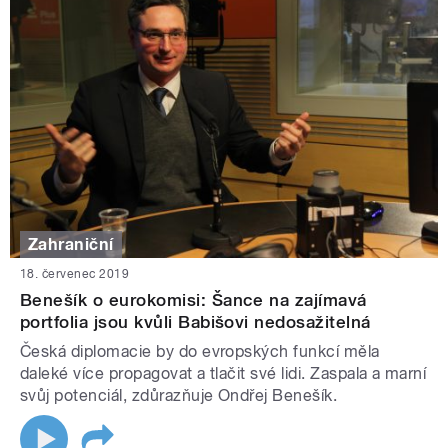
Zahraniční
18. červenec 2019
Benešík o eurokomisi: Šance na zajímavá
portfolia jsou kvůli Babišovi nedosažitelná
Česká diplomacie by do evropských funkcí měla
daleké více propagovat a tlačit své lidi. Zaspala a marní
svůj potenciál, zdůrazňuje Ondřej Benešík.