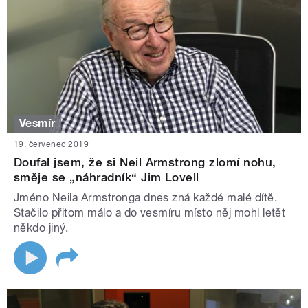
Vesmír
19. červenec 2019
Doufal jsem, že si Neil Armstrong zlomí nohu,
směje se „náhradník“ Jim Lovell
Jméno Neila Armstronga dnes zná každé malé dítě.
Stačilo přitom málo a do vesmíru místo něj mohl letět
někdo jiný.