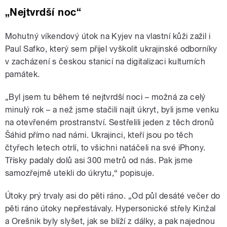
„
Nejtvrdší noc
“
Mohutný víkendový útok na Kyjev na vlastní kůži zažil i
Paul Safko, který sem přijel vyškolit ukrajinské odborníky
v zacházení s českou stanicí na digitalizaci kulturních
památek.
„Byl jsem tu během té nejtvrdší noci – možná za celý
minulý rok – a než jsme stačili najít úkryt, byli jsme venku
na otevřeném prostranství. Sestřelili jeden z těch dronů
Šáhid přímo nad námi. Ukrajinci, kteří jsou po těch
čtyřech letech otrlí, to všichni natáčeli na své iPhony.
Třísky padaly dolů asi 300 metrů od nás. Pak jsme
samozřejmě utekli do úkrytu,“ popisuje.
Útoky prý trvaly asi do pěti ráno. „Od půl desáté večer do
pěti ráno útoky nepřestávaly. Hypersonické střely Kinžal
a Orešnik byly slyšet, jak se blíží z dálky, a pak najednou