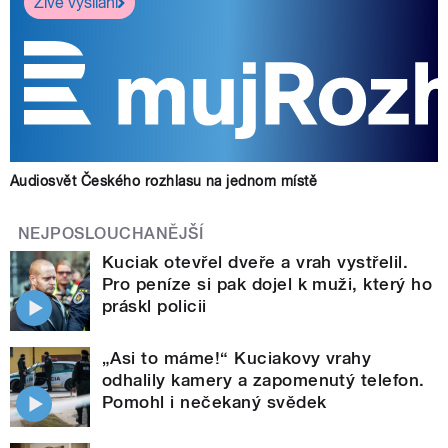
Živé vysílání
Audiosvět Českého rozhlasu na jednom místě
NEJPOSLOUCHANĚJŠÍ
Kuciak otevřel dveře a vrah vystřelil.
Pro peníze si pak dojel k muži, který ho
práskl policii
„Asi to máme!“ Kuciakovy vrahy
odhalily kamery a zapomenutý telefon.
Pomohl i nečekaný svědek