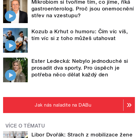
Mikrobiom si tvoříme tím, co jíme, říká
gastroenterolog. Proč jsou onemocnění
střev na vzestupu?
Kozub a Krhut o humoru: Čím víc víš,
tím víc si z toho můžeš utahovat
Ester Ledecká: Nebylo jednoduché si
prosadit dva sporty. Pro úspěch je
potřeba něco dělat každý den
Jak nás naladíte na DABu
VÍCE O TÉMATU
Libor Dvořák: Strach z mobilizace žene