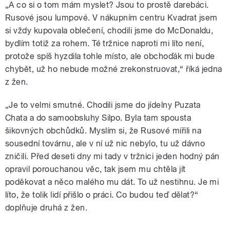
„A co si o tom mám myslet? Jsou to prostě darebáci.
Rusové jsou lumpové. V nákupním centru Kvadrat jsem
si vždy kupovala oblečení, chodili jsme do McDonaldu,
bydlím totiž za rohem. Té tržnice naproti mi líto není,
protože spíš hyzdila tohle místo, ale obchoďák mi bude
chybět, už ho nebude možné zrekonstruovat,“ říká jedna
z žen.
„Je to velmi smutné. Chodili jsme do jídelny Puzata
Chata a do samoobsluhy Silpo. Byla tam spousta
šikovných obchůdků. Myslím si, že Rusové mířili na
sousední továrnu, ale v ní už nic nebylo, tu už dávno
zničili. Před deseti dny mi tady v tržnici jeden hodný pán
opravil porouchanou věc, tak jsem mu chtěla jít
poděkovat a něco malého mu dát. To už nestihnu. Je mi
líto, že tolik lidí přišlo o práci. Co budou teď dělat?“
doplňuje druhá z žen.