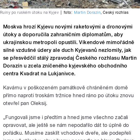
Ruiny po ruském útoku na Kyjev
|
foto:
Martin Dorazín
,
Český rozhlas
Moskva hrozí Kyjevu novými raketovými a dronovými
útoky a doporučila zahraničním diplomatům, aby
ukrajinskou metropoli opustili. Víkendové mimořádně
silné vzdušné údery ale duch Kyjevanů nezlomily, jak
se přesvědčil stálý zpravodaj Českého rozhlasu Martin
Dorazín u zcela zničeného kyjevského obchodního
centra Kvadrat na Lukjanivce.
Kavárnu v poškozeném památkově chráněném domě
přímo naproti troskám tržnice hned ráno po útoku znovu
otevřel pan Oleksij.
„Fungovali jsme i předtím a hned jsme všechno začali
opravovat, ale ještě se nám nepodařilo dát to úplně do
pořádku. Musíme zasklít vchodové dveře, ale podepřeli