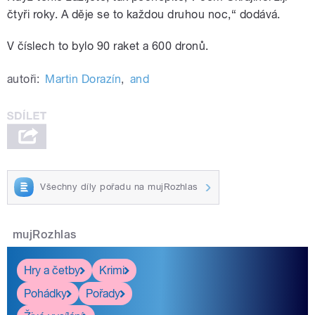
čtyři roky. A děje se to každou druhou noc,“ dodává.
V číslech to bylo 90 raket a 600 dronů.
autoři:
Martin Dorazín
,
and
Všechny díly pořadu na mujRozhlas
mujRozhlas
Hry a četby
Krimi
Pohádky
Pořady