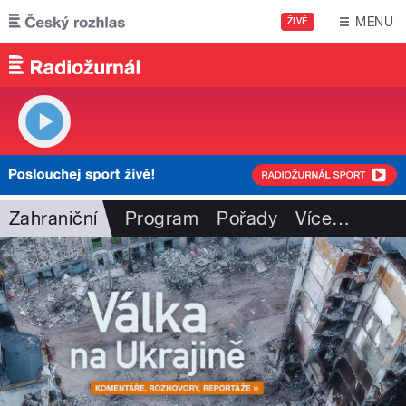
Přejít k hlavnímu obsahu
MENU
ŽIVĚ
Zahraniční
Program
Pořady
Více
…