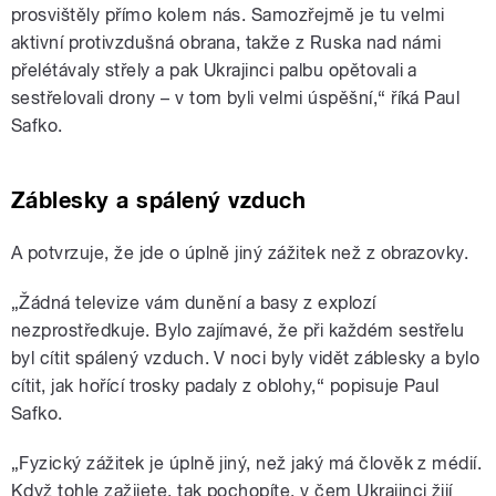
prosvištěly přímo kolem nás. Samozřejmě je tu velmi
aktivní protivzdušná obrana, takže z Ruska nad námi
přelétávaly střely a pak Ukrajinci palbu opětovali a
sestřelovali drony – v tom byli velmi úspěšní,“ říká Paul
Safko.
Záblesky a spálený vzduch
A potvrzuje, že jde o úplně jiný zážitek než z obrazovky.
„Žádná televize vám dunění a basy z explozí
nezprostředkuje. Bylo zajímavé, že při každém sestřelu
byl cítit spálený vzduch. V noci byly vidět záblesky a bylo
cítit, jak hořící trosky padaly z oblohy,
“
popisuje
Paul
Safko
.
„F
yzický zážitek je úplně jiný, než jaký má člověk z médií.
Když tohle zažijete, tak pochopíte, v čem Ukrajinci žijí