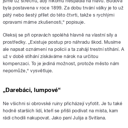
jsme už střechu, aby nikomu nespadla na hlavu. Budova
byla postavena v roce 1899. Za dobu trvání války je to už
pátý nebo šestý přílet do této čtvrti, takže s rychlými
opravami máme zkušenosti,“ popisuje.
Oleksij se při opravách spoléhá hlavně na vlastní síly a
prostředky. „Existuje postup pro náhradu škod. Musíme
ale napsat oznámení na policii a ta zahájí trestní stíhání. A
už v době stíhání získáváme nárok na určitou
kompenzaci. To je jediná možnost, protože město nám
nepomůže,“ vysvětluje.
„Darebáci, lumpové“
Ne všichni si obrovské ruiny přicházejí vyfotit. Je tu také
hodně starších lidí, kteří se přišli podívat na místa, kam
rádi chodili nakupovat. Jako paní Julija a Svitlana.