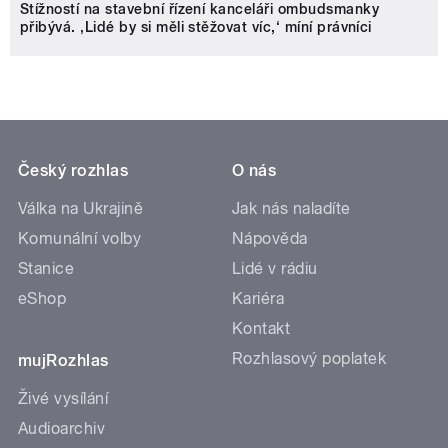
Stížností na stavební řízení kanceláři ombudsmanky
přibývá. ‚Lidé by si měli stěžovat víc,‘ míní právníci
Český rozhlas
O nás
Válka na Ukrajině
Jak nás naladíte
Komunální volby
Nápověda
Stanice
Lidé v rádiu
eShop
Kariéra
Kontakt
Rozhlasový poplatek
mujRozhlas
Živé vysílání
Audioarchiv