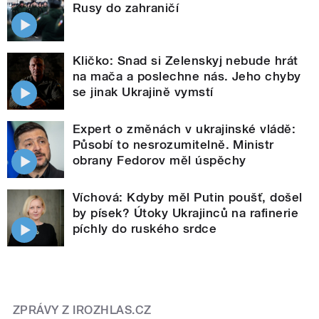
Rusy do zahraničí
Kličko: Snad si Zelenskyj nebude hrát
na mača a poslechne nás. Jeho chyby
se jinak Ukrajině vymstí
Expert o změnách v ukrajinské vládě:
Působí to nesrozumitelně. Ministr
obrany Fedorov měl úspěchy
Víchová: Kdyby měl Putin poušť, došel
by písek? Útoky Ukrajinců na rafinerie
píchly do ruského srdce
ZPRÁVY Z IROZHLAS.CZ