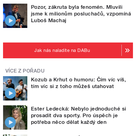
Pozor, zákruta byla fenomén. Mluvili
jsme k milionům posluchačů, vzpomíná
Luboš Machaj
Jak nás naladíte na DABu
VÍCE Z POŘADU
Kozub a Krhut o humoru: Čím víc víš,
tím víc si z toho můžeš utahovat
Ester Ledecká: Nebylo jednoduché si
prosadit dva sporty. Pro úspěch je
potřeba něco dělat každý den