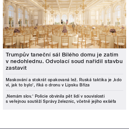
Trumpův taneční sál Bílého domu je zatím
v nedohlednu. Odvolací soud nařídil stavbu
zastavit
Maskování a stokrát opakovaná lež. Ruská taktika je ‚kdo
ví, jak to bylo‘, říká o dronu v Lipsku Bříza
‚Nemám slov.‘ Policie obvinila pět lidí v souvislosti
s veřejnou soutěží Správy železnic, včetně jejího exšéfa