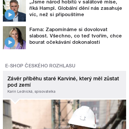
„Jsme národ hobitů v salátové míse,
říká Hampl. Globální dění nás zasahuje
víc, než si připouštíme
Farna: Zapomínáme si dovolovat
slabost. Všechno, co teď tvořím, chce
bourat očekávání dokonalosti
E-SHOP ČESKÉHO ROZHLASU
Závěr příběhu staré Karviné, který měl zůstat
pod zemí
Karin Lednická, spisovatelka