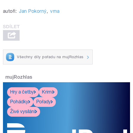
autoři:
Jan Pokorný
,
vma
Všechny díly pořadu na mujRozhlas
mujRozhlas
Hry a četby
Krimi
Pohádky
Pořady
Živé vysílání