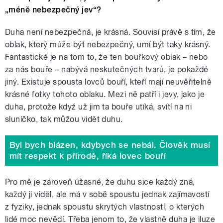
„méně nebezpečný jev“?
Duha není nebezpečná, je krásná. Souvisí právě s tím, že
oblak, který může být nebezpečný, umí být taky krásný.
Fantastické je na tom to, že ten bouřkový oblak – nebo
za nás bouře – nabývá neskutečných tvarů, je pokaždé
jiný. Existuje spousta lovců bouří, kteří mají neuvěřitelně
krásné fotky tohoto oblaku. Mezi ně patří i jevy, jako je
duha, protože když už jim ta bouře utíká, svítí na ni
sluníčko, tak můžou vidět duhu.
Byl bych blázen, kdybych se nebál. Člověk musí
mít respekt k přírodě, říká lovec bouří
Pro mě je zároveň úžasné, že duhu sice každý zná,
každý ji viděl, ale má v sobě spoustu jednak zajímavostí
z fyziky, jednak spoustu skrytých vlastností, o kterých
lidé moc nevědí. Třeba jenom to, že vlastně duha je iluze