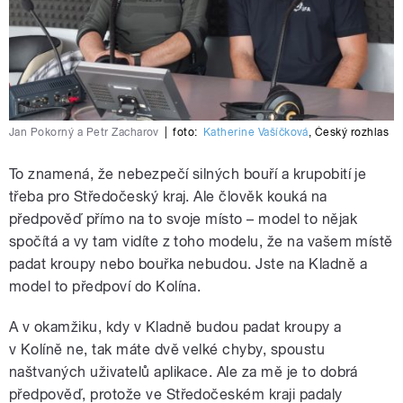
Jan Pokorný a Petr Zacharov
|
foto:
Katherine Vašíčková
,
Český rozhlas
To znamená, že nebezpečí silných bouří a krupobití je
třeba pro Středočeský kraj. Ale člověk kouká na
předpověď přímo na to svoje místo – model to nějak
spočítá a vy tam vidíte z toho modelu, že na vašem místě
padat kroupy nebo bouřka nebudou. Jste na Kladně a
model to předpoví do Kolína.
A v okamžiku, kdy v Kladně budou padat kroupy a
v Kolíně ne, tak máte dvě velké chyby, spoustu
naštvaných uživatelů aplikace. Ale za mě je to dobrá
předpověď, protože ve Středočeském kraji padaly