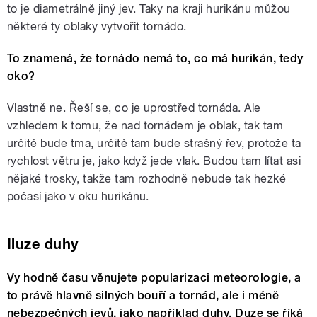
to je diametrálně jiný jev. Taky na kraji hurikánu můžou
některé ty oblaky vytvořit tornádo.
To znamená, že tornádo nemá to, co má hurikán, tedy
oko?
Vlastně ne. Řeší se, co je uprostřed tornáda. Ale
vzhledem k tomu, že nad tornádem je oblak, tak tam
určitě bude tma, určitě tam bude strašný řev, protože ta
rychlost větru je, jako když jede vlak. Budou tam lítat asi
nějaké trosky, takže tam rozhodně nebude tak hezké
počasí jako v oku hurikánu.
Iluze duhy
Vy hodně času věnujete popularizaci meteorologie, a
to právě hlavně silných bouří a tornád, ale i méně
nebezpečných jevů, jako například duhy. Duze se říká