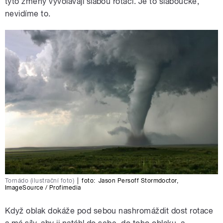
tyto změny vyvolávají slabou rotaci. Je to slaboučké,
nevidíme to.
Tornádo (ilustrační foto)
|
foto:
Jason Persoff Stormdoctor
,
ImageSource / Profimedia
Když oblak dokáže pod sebou nashromáždit dost rotace