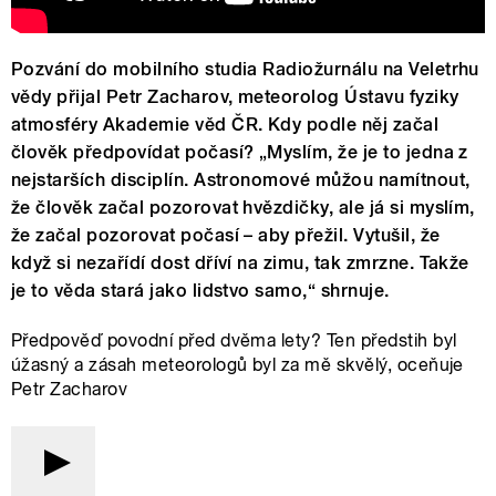
Pozvání do mobilního studia Radiožurnálu na Veletrhu
vědy přijal Petr Zacharov, meteorolog Ústavu fyziky
atmosféry Akademie věd ČR. Kdy podle něj začal
člověk předpovídat počasí? „Myslím, že je to jedna z
nejstarších disciplín. Astronomové můžou namítnout,
že člověk začal pozorovat hvězdičky, ale já si myslím,
že začal pozorovat počasí – aby přežil. Vytušil, že
když si nezařídí dost dříví na zimu, tak zmrzne. Takže
je to věda stará jako lidstvo samo,“ shrnuje.
Předpověď povodní před dvěma lety? Ten předstih byl
úžasný a zásah meteorologů byl za mě skvělý, oceňuje
Petr Zacharov