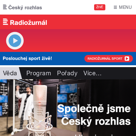
Přejít k hlavnímu obsahu
MENU
ŽIVĚ
Věda
Program
Pořady
Více
…