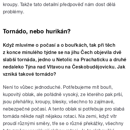
kroupy. Takže tato detailní předpověď nám dost dělá
problémy.
Tornádo, nebo hurikán?
Když mluvíme o počasí a o bouřkách, tak při těch
z konce minulého týdne se na jihu Čech objevila dvě
slabší tornáda, jedno u Netolic na Prachaticku a druhé
nedaleko Týna nad Vltavou na Českobudějovicku. Jak
vzniká takové tornádo?
Není to vůbec jednoduché. Potřebujeme mít bouři,
kupovitý oblak, ale pořádně vysoký, ze kterého pak prší,
jsou přeháňky, kroupy, blesky, všechno to zajímavé,
nebezpečné počasí. A tento oblak si potřebuje pro slabá
tornáda někde najít nějakou rotaci. Na zemi, když vítr
proudí různými směry, tře se o různé překážky, všechny