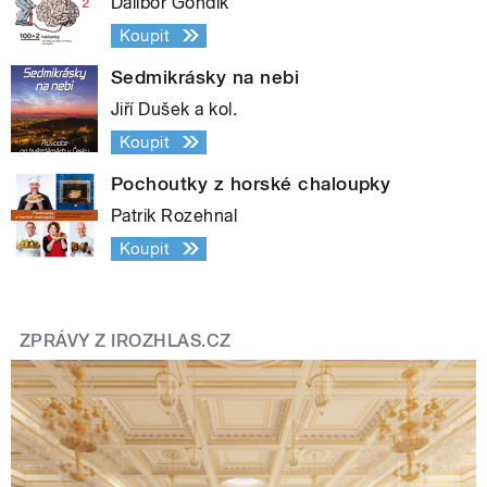
Dalibor Gondík
Koupit
Sedmikrásky na nebi
Jiří Dušek a kol.
Koupit
Pochoutky z horské chaloupky
Patrik Rozehnal
Koupit
ZPRÁVY Z IROZHLAS.CZ