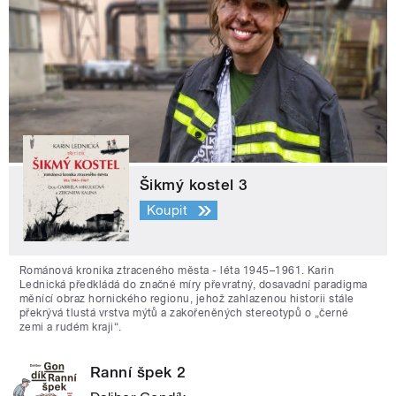
Šikmý kostel 3
Koupit
Románová kronika ztraceného města - léta 1945–1961. Karin
Lednická předkládá do značné míry převratný, dosavadní paradigma
měnící obraz hornického regionu, jehož zahlazenou historii stále
překrývá tlustá vrstva mýtů a zakořeněných stereotypů o „černé
zemi a rudém kraji“.
Ranní špek 2