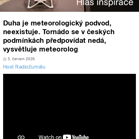
Duha je meteorologický podvod,
neexistuje. Tornádo se v českých
podmínkách předpovídat nedá,
vysvětluje meteorolog
5. červen 2026
Host Radiožurnálu