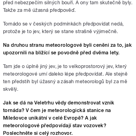
před nebezpečím silných bouří. A ony tam skutečně byly.
Takže za mě úžasná předpověď.
Tornádo se v českých podmínkách předpovídat nedá,
protože je to jev, který se stane strašně výjimečně.
Na druhou stranu meteorologové byli ceněni za to, jak
upozornili na blížící se povodně před dvěma lety.
Tam jde o úplně jiný jev, je to velkoprostorový jev, který
meteorologové umí daleko lépe předpovídat. Ale stejně
ten předstih byl úžasný a zásah meteorologů byl za mě
skvělý.
Jak se dá na Veletrhu vědy demonstrovat vznik
tornáda? V čem je meteorologická stanice na
Milešovce unikátní v celé Evropě? A jak
meteorologové předpovídají stav vozovek?
Poslechněte si celý rozhovor.