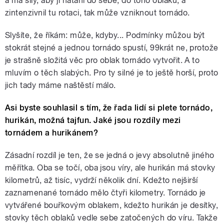
a má síly, aby ji natáhl do sebe, do toho oblaku, a
zintenzivnil tu rotaci, tak může vzniknout tornádo.
Slyšíte, že říkám: může, kdyby... Podmínky můžou být
stokrát stejné a jednou tornádo spustí, 99krát ne, protože
je strašně složitá věc pro oblak tornádo vytvořit. A to
mluvím o těch slabých. Pro ty silné je to ještě horší, proto
jich tady máme naštěstí málo.
Asi byste souhlasil s tím, že řada lidí si plete tornádo,
hurikán, možná tajfun. Jaké jsou rozdíly mezi
tornádem a hurikánem?
Zásadní rozdíl je ten, že se jedná o jevy absolutně jiného
měřítka. Oba se točí, oba jsou víry, ale hurikán má stovky
kilometrů, až tisíc, vydrží několik dní. Kdežto nejširší
zaznamenané tornádo mělo čtyři kilometry. Tornádo je
vytvářené bouřkovým oblakem, kdežto hurikán je desítky,
stovky těch oblaků vedle sebe zatočených do víru. Takže