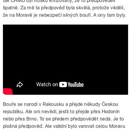
tak ČHMÚ byl trošku kritizovaný, že to předpověděli
špatně. Za mě ta předpověď byla skvělá, protože věděli,
že na Moravě je nebezpečí silných bouří. A ony tam byly.
Tornádo EF4 - Autentické video z Lužic
u Hodonína
Bouře se narodí v Rakousku a přejde někudy Českou
republiku. Ale oni nevědí, jestli to přejde přes Hodonín
nebo přes Brno. To se předem předpovědět nedá. Je to
plošná předpověď. Ale validní bylo varovat celou Moravu