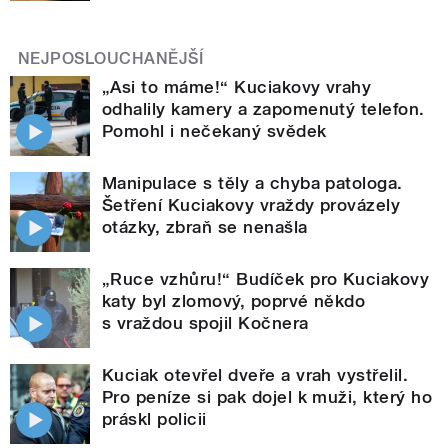
NEJPOSLOUCHANĚJŠÍ
„Asi to máme!“ Kuciakovy vrahy
odhalily kamery a zapomenutý telefon.
Pomohl i nečekaný svědek
Manipulace s těly a chyba patologa.
Šetření Kuciakovy vraždy provázely
otázky, zbraň se nenašla
„Ruce vzhůru!“ Budíček pro Kuciakovy
katy byl zlomový, poprvé někdo
s vraždou spojil Kočnera
Kuciak otevřel dveře a vrah vystřelil.
Pro peníze si pak dojel k muži, který ho
práskl policii