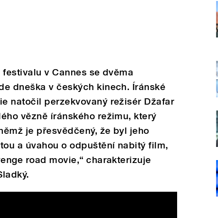
m festivalu v Cannes se dvěma
de dneška v českých kinech. Íránské
e natočil perzekvovaný režisér Džafar
lého vězně íránského režimu, který
němž je přesvědčený, že byl jeho
tou a úvahou o odpuštění nabitý film,
venge road movie,“ charakterizuje
Sladký.