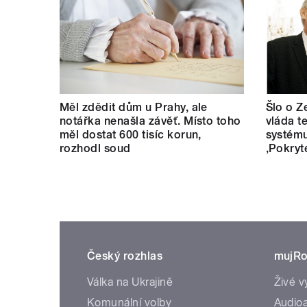
Měl zdědit dům u Prahy, ale
Šlo o Z
notářka nenašla závěť. Místo toho
vláda t
měl dostat 600 tisíc korun,
systému
rozhodl soud
‚Pokryt
Český rozhlas
mujRo
Válka na Ukrajině
Živé v
Komunální volby
Audioa