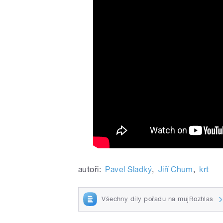
autoři:
Pavel Sladký
,
Jiří Chum
,
krt
Všechny díly pořadu na mujRozhlas