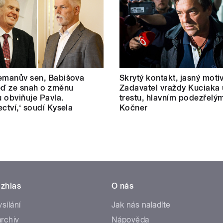
emanův sen, Babišova
Skrytý kontakt, jasný motiv
eď ze snah o změnu
Zadavatel vraždy Kuciaka 
 obviňuje Pavla.
trestu, hlavním podezřelým
ectví,‘ soudí Kysela
Kočner
zhlas
O nás
ysílání
Jak nás naladíte
rchiv
Nápověda