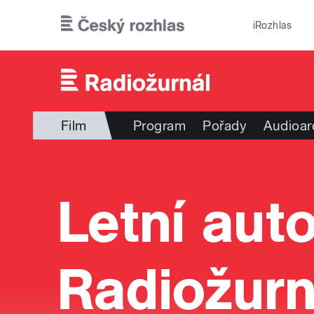
Přejít k hlavnímu obsahu
iRozhlas
Film
Program
Pořady
Audioar