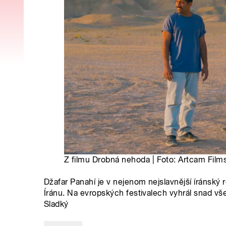
Z filmu Drobná nehoda | Foto: Artcam Film
Džafar Panahí je v nejenom nejslavnější íránský r
Íránu. Na evropských festivalech vyhrál snad 
Sladký