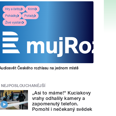
Hry a četby
Krimi
Pohádky
Pořady
Živé vysílání
Audiosvět Českého rozhlasu na jednom místě
NEJPOSLOUCHANĚJŠÍ
„Asi to máme!“ Kuciakovy
vrahy odhalily kamery a
zapomenutý telefon.
Pomohl i nečekaný svědek