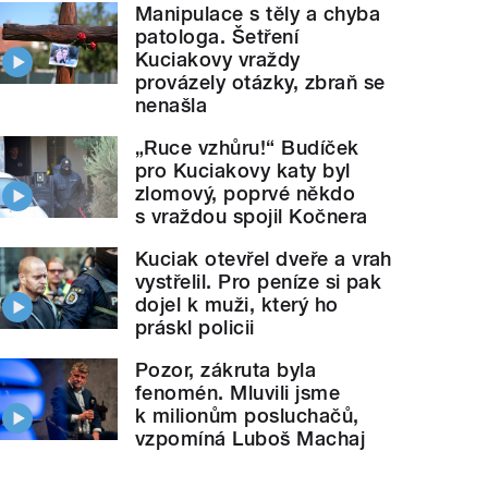
Manipulace s těly a chyba
patologa. Šetření
Kuciakovy vraždy
provázely otázky, zbraň se
nenašla
„Ruce vzhůru!“ Budíček
pro Kuciakovy katy byl
zlomový, poprvé někdo
s vraždou spojil Kočnera
Kuciak otevřel dveře a vrah
vystřelil. Pro peníze si pak
dojel k muži, který ho
práskl policii
Pozor, zákruta byla
fenomén. Mluvili jsme
k milionům posluchačů,
vzpomíná Luboš Machaj