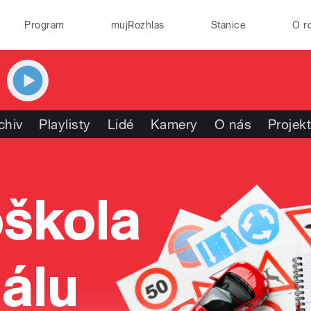
Program
mujRozhlas
Stanice
O r
chiv
Playlisty
Lidé
Kamery
O nás
Projek