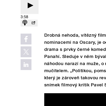
3:58
Drobná nehoda, vítězný fil
nominacemi na Oscary, je o
drama s prvky černé komedi
Panahí. Sleduje v něm býva
náhodou narazí na muže, o 
mučitelem. „Politikou, poms
který je zároveň takovou re
snímek filmový kritik Pavel 