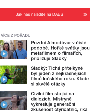
Jak nás naladíte na DABu
VÍCE Z POŘADU
Pozdní Almodóvar v čisté
podobě. Hořké svátky jsou
metafilmem o filmařích,
přibližuje Sladký
Sladký: Tichá přítelkyně
byl jeden z nejkrásnějších
filmů loňského roku. Klade
si skvělé otázky
Civilní film stojící na
dialozích. Mistryně
vykresluje generační
zkušenost čtyřicátnic, říká