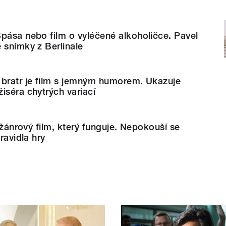
pása nebo film o vyléčené alkoholičce. Pavel
 snímky z Berlinale
 bratr je film s jemným humorem. Ukazuje
iséra chytrých variací
e žánrový film, který funguje. Nepokouší se
pravidla hry