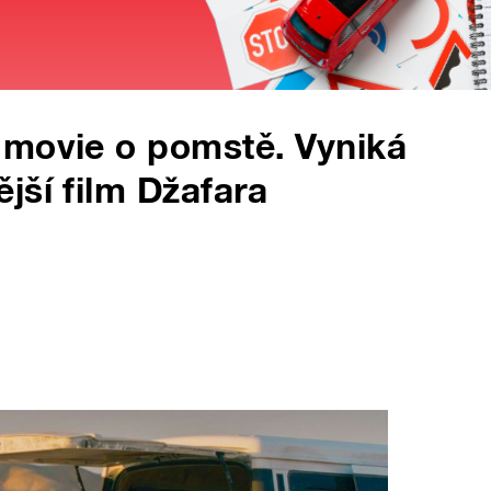
 movie o pomstě. Vyniká
jší film Džafara