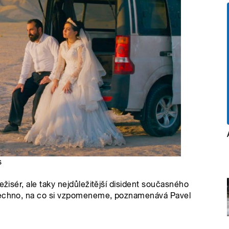
s
ežisér, ale taky nejdůležitější disident současného
všechno, na co si vzpomeneme, poznamenává Pavel