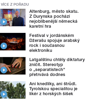
VÍCE Z POŘADU
Altenburg, město skatu.
Z Durynska pochází
nejoblíbenější německá
karetní hra
Festival v jordánském
Džerašu spojuje arabský
rock i současnou
elektroniku
Latgalštinu chtěly diktatury
zničit. Stereotyp
o „separatistech“
přetrvává dodnes
Ani knedlíky, ani štrůdl.
Tyrolskou specialitou je
likér z horských šišek