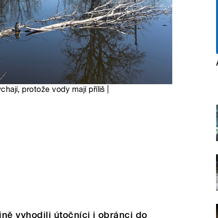
chají, protože vody mají příliš |
ně vyhodili útočníci i obránci do