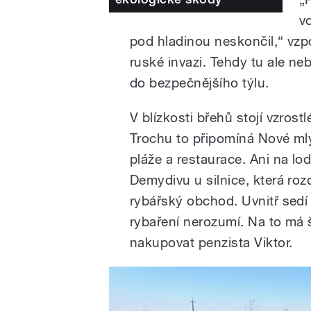
v
pod hladinou neskončil,“ vzp
ruské invazi. Tehdy tu ale neb
do bezpečnějšího týlu.
V blízkosti břehů stojí vzrostl
Trochu to připomíná Nové mlý
pláže a restaurace. Ani na lo
Demydivu u silnice, která rozd
rybářský obchod. Uvnitř sedí
rybaření nerozumí. Na to má šé
nakupovat penzista Viktor.