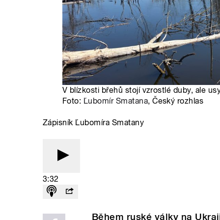
V blízkosti břehů stojí vzrostlé duby, ale usy
Foto:
Ľubomír Smatana
, Český rozhlas
Zápisník Ľubomíra Smatany
3:32
Během ruské války na Ukraji