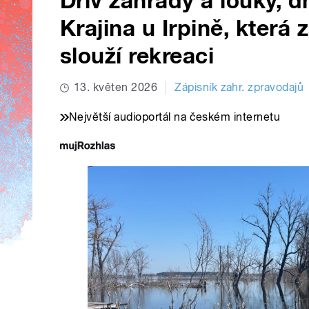
Dřív zahrady a louky, d
Krajina u Irpině, která 
slouží rekreaci
13. květen 2026
Zápisník zahr. zpravodajů
Největší audioportál na českém internetu