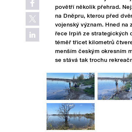
povětří několik přehrad. Ne
na Dněpru, kterou před dvěm
vojenský význam. Hned na z
řece Irpiň ze strategických 
téměř třicet kilometrů čtve
menším českým okresním měs
se stává tak trochu rekreač