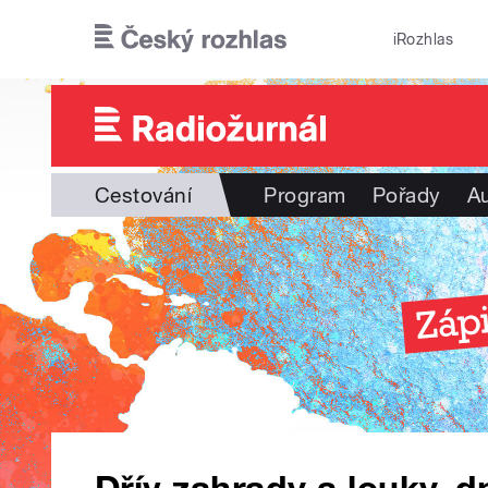
Přejít k hlavnímu obsahu
iRozhlas
Cestování
Program
Pořady
Au