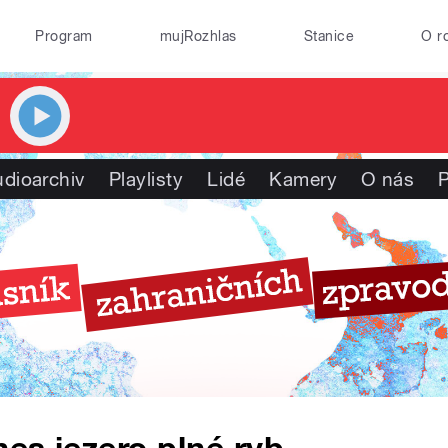
Program
mujRozhlas
Stanice
O r
dioarchiv
Playlisty
Lidé
Kamery
O nás
P