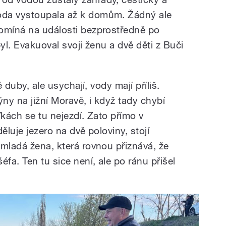
oda vystoupala až k domům. Žádný ale
omíná na události bezprostředně po
yl. Evakuoval svoji ženu a dvě děti z Buči
é duby, ale usychají, vody mají příliš.
ny na jižní Moravě, i když tady chybí
ďkách se tu nejezdí. Zato přímo v
ěluje jezero na dvě poloviny, stojí
 mladá žena, která rovnou přiznává, že
fa. Ten tu sice není, ale po ránu přišel