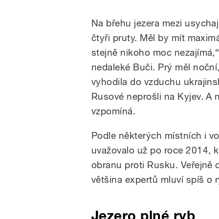
Na břehu jezera mezi usychajíc
čtyři pruty. Měl by mít maxim
stejně nikoho moc nezajímá,“ 
nedaleké Buči. Prý měl noční,
vyhodila do vzduchu ukrajin
Rusové neprošli na Kyjev. A n
vzpomíná.
Podle některých místních i vo
uvažovalo už po roce 2014, kd
obranu proti Rusku. Veřejně d
většina expertů mluví spíš o 
Jezero plné ryb