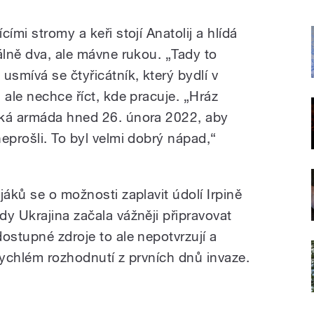
ími stromy a keři stojí Anatolij a hlídá
álně dva, ale mávne rukou. „Tady to
usmívá se čtyřicátník, který bydlí v
 ale nechce říct, kde pracuje. „Hráz
ská armáda hned 26. února 2022, aby
eprošli. To byl velmi dobrý nápad,“
jáků se o možnosti zaplavit údolí Irpině
y Ukrajina začala vážněji připravovat
ostupné zdroje to ale nepotvrzují a
rychlém rozhodnutí z prvních dnů invaze.