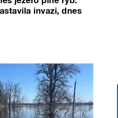
nes jezero plné ryb.
zastavila invazi, dnes