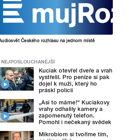
Audiosvět Českého rozhlasu na jednom místě
NEJPOSLOUCHANĚJŠÍ
Kuciak otevřel dveře a vrah
vystřelil. Pro peníze si pak
dojel k muži, který ho
práskl policii
„Asi to máme!“ Kuciakovy
vrahy odhalily kamery a
zapomenutý telefon.
Pomohl i nečekaný svědek
Mikrobiom si tvoříme tím,