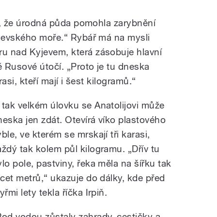
ví, že úrodná půda pomohla zarybnění
yjevského moře.“ Rybář má na mysli
u nad Kyjevem, která zásobuje hlavní
 Rusové útočí. „Proto je tu dneska
rasi, kteří mají i šest kilogramů.“
 tak velkém úlovku se Anatolijovi může
neska jen zdát. Otevírá víko plastového
ble, ve kterém se mrskají tři karasi,
aždý tak kolem půl kilogramu. „Dřív tu
ylo pole, pastviny, řeka měla na šířku tak
řicet metrů,“ ukazuje do dálky, kde před
yřmi lety tekla říčka Irpiň.
Pod vodou zůstaly zahrady, cestičky a