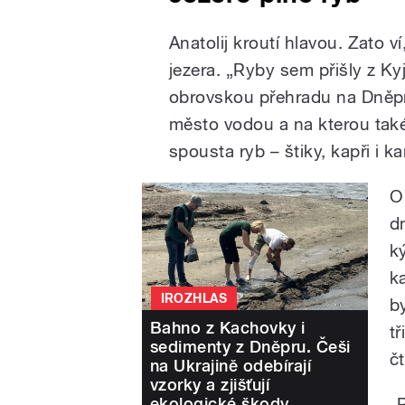
Anatolij kroutí hlavou. Zato 
jezera. „Ryby sem přišly z K
obrovskou přehradu na Dněpr
město vodou a na kterou také
spousta ryb – štiky, kapři i ka
O
d
ký
k
IROZHLAS
b
Bahno z Kachovky i
t
sedimenty z Dněpru. Češi
čt
na Ukrajině odebírají
vzorky a zjišťují
ekologické škody
„