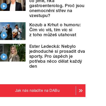
co jíme, říká
gastroenterolog. Proč jsou
onemocnění střev na
vzestupu?
Kozub a Krhut o humoru:
Čím víc víš, tím víc si
z toho můžeš utahovat
Ester Ledecká: Nebylo
jednoduché si prosadit dva
sporty. Pro úspěch je
potřeba něco dělat každý
den
Jak nás naladíte na DABu