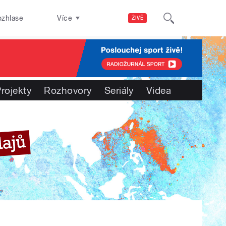
ozhlase
Více
ŽIVĚ
rojekty
Rozhovory
Seriály
Videa