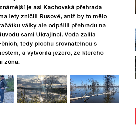
jznámější je asi Kachovská přehrada
a lety zničili Rusové, aniž by to mělo
ačátku války ale odpálili přehradu na
důvodů sami Ukrajinci. Voda zalila
rečních, tedy plochu srovnatelnou s
tem, a vytvořila jezero, ze kterého
ní zóna.