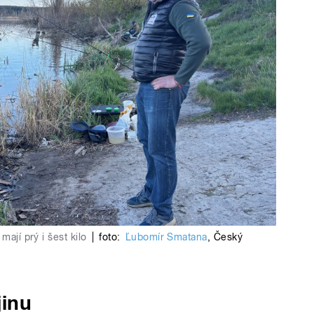
mají prý i šest kilo
|
foto:
Ľubomír Smatana
,
Český
jinu