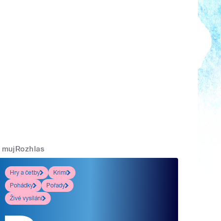
mujRozhlas
Hry a četby
Krimi
Pohádky
Pořady
Živé vysílání