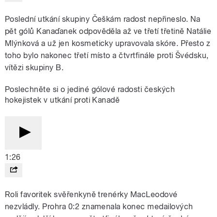
Poslední utkání skupiny Češkám radost nepřineslo. Na
pět gólů Kanaďanek odpověděla až ve třetí třetině Natálie
Mlýnková a už jen kosmeticky upravovala skóre. Přesto z
toho bylo nakonec třetí místo a čtvrtfinále proti Švédsku,
vítězi skupiny B.
Poslechněte si o jediné gólové radosti českých
hokejistek v utkání proti Kanadě
1:26
Roli favoritek svěřenkyně trenérky MacLeodové
nezvládly. Prohra 0:2 znamenala konec medailových