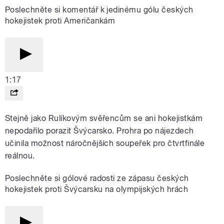
Poslechněte si komentář k jedinému gólu českých
hokejistek proti Američankám
1:17
Stejně jako Rulíkovým svěřencům se ani hokejistkám
nepodařilo porazit Švýcarsko. Prohra po nájezdech
učinila možnost náročnějších soupeřek pro čtvrtfinále
reálnou.
Poslechněte si gólové radosti ze zápasu českých
hokejistek proti Švýcarsku na olympijských hrách