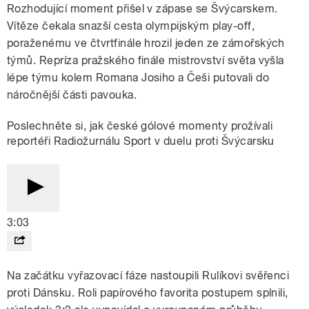
Rozhodující moment přišel v zápase se Švýcarskem.
Vítěze čekala snazší cesta olympijským play-off,
poraženému ve čtvrtfinále hrozil jeden ze zámořských
týmů. Repríza pražského finále mistrovství světa vyšla
lépe týmu kolem Romana Josiho a Češi putovali do
náročnější části pavouka.
Poslechněte si, jak české gólové momenty prožívali
reportéři Radiožurnálu Sport v duelu proti Švýcarsku
3:03
Na začátku vyřazovací fáze nastoupili Rulíkovi svěřenci
proti Dánsku. Roli papírového favorita postupem splnili,