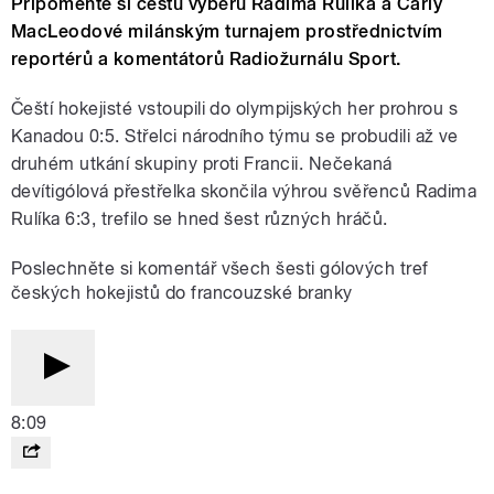
Připomeňte si cestu výběrů Radima Rulíka a Carly
MacLeodové milánským turnajem prostřednictvím
reportérů a komentátorů Radiožurnálu Sport.
Čeští hokejisté vstoupili do olympijských her prohrou s
Kanadou 0:5. Střelci národního týmu se probudili až ve
druhém utkání skupiny proti Francii. Nečekaná
devítigólová přestřelka skončila výhrou svěřenců Radima
Rulíka 6:3, trefilo se hned šest různých hráčů.
Poslechněte si komentář všech šesti gólových tref
českých hokejistů do francouzské branky
8:09