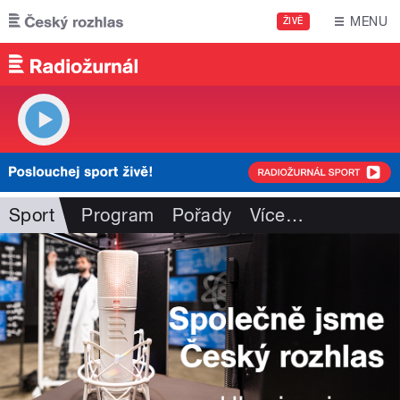
Přejít k hlavnímu obsahu
MENU
ŽIVĚ
Sport
Program
Pořady
Více
…