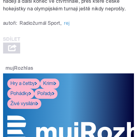
nadějí a další konec ve čtvrtfinále, přes které české
hokejistky na olympijském turnaji ještě nikdy neprošly.
autoři:
Radiožurnál Sport
,
rej
mujRozhlas
Hry a četby
Krimi
Pohádky
Pořady
Živé vysílání