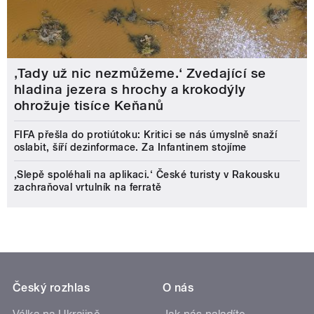
‚Tady už nic nezmůžeme.‘ Zvedající se
hladina jezera s hrochy a krokodýly
ohrožuje tisíce Keňanů
FIFA přešla do protiútoku: Kritici se nás úmyslně snaží
oslabit, šíří dezinformace. Za Infantinem stojíme
‚Slepě spoléhali na aplikaci.‘ České turisty v Rakousku
zachraňoval vrtulník na ferratě
Český rozhlas
O nás