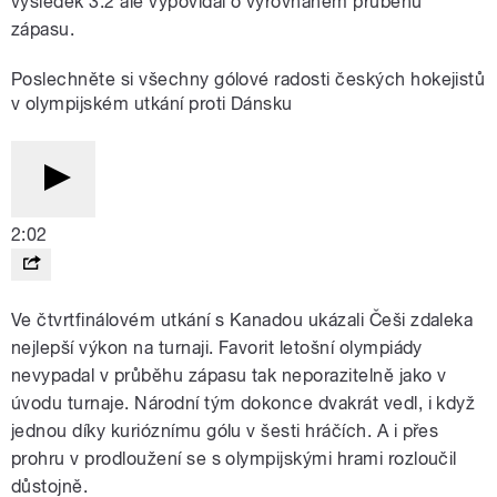
výsledek 3:2 ale vypovídal o vyrovnaném průběhu
zápasu.
Poslechněte si všechny gólové radosti českých hokejistů
v olympijském utkání proti Dánsku
2:02
Ve čtvrtfinálovém utkání s Kanadou ukázali Češi zdaleka
nejlepší výkon na turnaji. Favorit letošní olympiády
nevypadal v průběhu zápasu tak neporazitelně jako v
úvodu turnaje. Národní tým dokonce dvakrát vedl, i když
jednou díky kurióznímu gólu v šesti hráčích. A i přes
prohru v prodloužení se s olympijskými hrami rozloučil
důstojně.