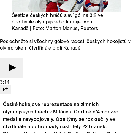
Šestice českých hráčů slaví gól na 3:2 ve
čtvrtfinále olympijského turnaje proti
Kanadě | Foto: Marton Monus, Reuters
Poslechněte si všechny gólové radosti českých hokejistů v
olympijském čtvrtfinále proti Kanadě
3:14
České hokejové reprezentace na zimních
olympijských hrách v Miláně a Cortině d'Ampezzo
medaile nevybojovaly. Oba týmy se rozloučily ve
čtvrtfinále a dohromady nastřílely 22 branek.