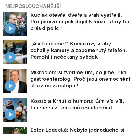
NEJPOSLOUCHANĚJŠÍ
Kuciak otevřel dveře a vrah vystřelil.
Pro peníze si pak dojel k muži, který ho
práskl policii
„Asi to máme!“ Kuciakovy vrahy
odhalily kamery a zapomenutý telefon.
Pomohl i nečekaný svědek
Mikrobiom si tvoříme tím, co jíme, říká
gastroenterolog. Proč jsou onemocnění
střev na vzestupu?
Kozub a Krhut o humoru: Čím víc víš,
tím víc si z toho můžeš utahovat
Ester Ledecká: Nebylo jednoduché si