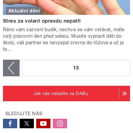
Aktuální dění
Stres za volant opravdu nepatří
Ráno vám zazvoní budík, nechce se vám vstávat, máte
celý pracovní den před sebou. Musíte vypravit děti do
školy, váš partner se nevyspal zrovna do růžova a už je
to...
STRÁNKY
13
zí
Jak nás naladíte na DABu
SLEDUJTE NÁS