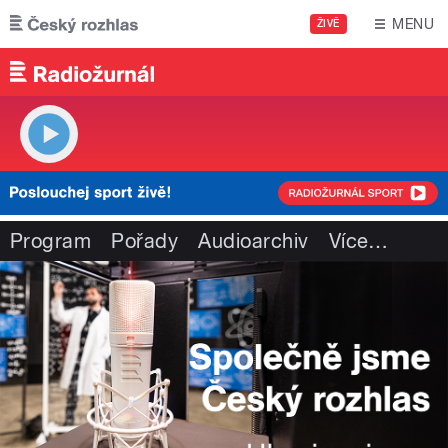
Přejít k hlavnímu obsahu
MENU
ŽIVĚ
Program
Pořady
Audioarchiv
Více
…