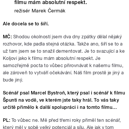
filmu mám absolutní respekt.
režisér Marek Čermák
Ale docela se to šíří.
MČ:
Shodou okolností jsem dva dny zpátky dělal nějaký
rozhovor, kde padla stejná otázka. Takže ano, šíří se to a
už tam jsem se to snažil dementovat. Je to svazující a ke
Koljovi jako k filmu mám absolutní respekt. Je
samozřejmě pocta to vůbec přirovnávat k našemu filmu,
ale zároveň to vytváří očekávání. Náš film prostě je jiný a
bude jiný.
Scénář psal Marcel Bystroň, který psal i scénář k filmu
Špunti na vodě, ve kterém jste taky hrál. To vás taky
určitě přimělo k další spolupráci i na tomto filmu…
PL:
To vůbec ne. Mě před třemi roky přiměl ten scénář,
který měl v sobě velký potenciál a sílu. Ale jak v tom