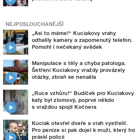
NEJPOSLOUCHANĚJŠÍ
„Asi to máme!“ Kuciakovy vrahy
odhalily kamery a zapomenutý telefon.
Pomohl i nečekaný svědek
Manipulace s těly a chyba patologa.
Šetření Kuciakovy vraždy provázely
otázky, zbraň se nenašla
„Ruce vzhůru!“ Budíček pro Kuciakovy
katy byl zlomový, poprvé někdo
s vraždou spojil Kočnera
Kuciak otevřel dveře a vrah vystřelil.
Pro peníze si pak dojel k muži, který ho
práskl policii