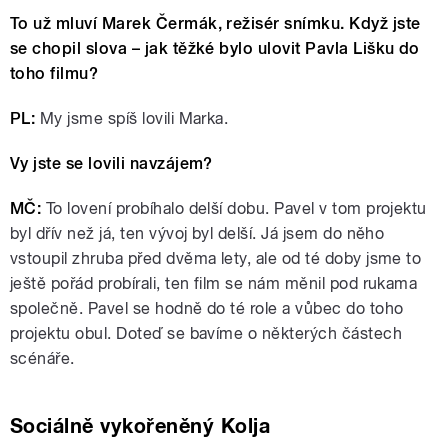
To už mluví Marek Čermák, režisér snímku. Když jste
se chopil slova – jak těžké bylo ulovit Pavla Lišku do
toho filmu?
PL:
My jsme spíš lovili Marka.
Vy jste se lovili navzájem?
MČ:
To lovení probíhalo delší dobu. Pavel v tom projektu
byl dřív než já, ten vývoj byl delší. Já jsem do něho
vstoupil zhruba před dvěma lety, ale od té doby jsme to
ještě pořád probírali, ten film se nám měnil pod rukama
společně. Pavel se hodně do té role a vůbec do toho
projektu obul. Doteď se bavíme o některých částech
scénáře.
Sociálně vykořeněný Kolja