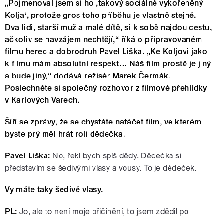
„Pojmenoval jsem si ho ‚takový sociálně vykořeněný
Kolja‘, protože gros toho příběhu je vlastně stejné.
Dva lidi, starší muž a malé dítě, si k sobě najdou cestu,
ačkoliv se navzájem nechtějí,“ říká o připravovaném
filmu herec a dobrodruh Pavel Liška. „Ke Koljovi jako
k filmu mám absolutní respekt… Náš film prostě je jiný
a bude jiný,“ dodává režisér Marek Čermák.
Poslechněte si společný rozhovor z filmové přehlídky
v Karlových Varech.
Šíří se zprávy, že se chystáte natáčet film, ve kterém
byste prý měl hrát roli dědečka.
Pavel Liška:
No, řekl bych spíš dědy. Dědečka si
představím se šedivými vlasy a vousy. To je dědeček.
Vy máte taky šedivé vlasy.
PL:
Jo, ale to není moje přičinění, to jsem zdědil po