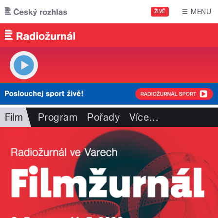
Přejít k hlavnímu obsahu
MENU
ŽIVĚ
Film
Program
Pořady
Více
…