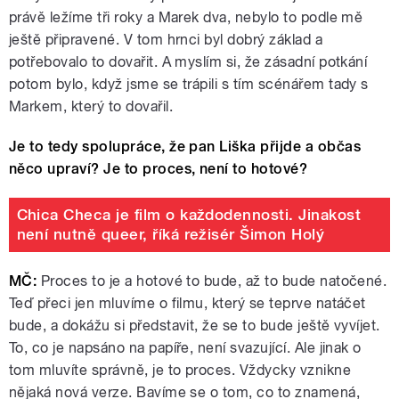
právě ležíme tři roky a Marek dva, nebylo to podle mě
ještě připravené. V tom hrnci byl dobrý základ a
potřebovalo to dovařit. A myslím si, že zásadní potkání
potom bylo, když jsme se trápili s tím scénářem tady s
Markem, který to dovařil.
Je to tedy spolupráce, že pan Liška přijde a občas
něco upraví? Je to proces, není to hotové?
Chica Checa je film o každodennosti. Jinakost
není nutně queer, říká režisér Šimon Holý
MČ:
Proces to je a hotové to bude, až to bude natočené.
Teď přeci jen mluvíme o filmu, který se teprve natáčet
bude, a dokážu si představit, že se to bude ještě vyvíjet.
To, co je napsáno na papíře, není svazující. Ale jinak o
tom mluvíte správně, je to proces. Vždycky vznikne
nějaká nová verze. Bavíme se o tom, co to znamená,