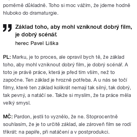
poměrně důkladně. Toho si moc vážím, že jdeme hodně
hluboko do dramaturgie.
Základ toho, aby mohl vzniknout dobrý film,
je dobrý scénář.
herec Pavel Liška
PL:
Marku, je to proces, ale opravil bych tě, že základ
toho, aby mohl vzniknout dobrý film, je dobrý scénář. A
toto je právě práce, která je před tím vším, než to
započne. Ten základ je hrozně potřeba. A u nás se točí
filmy, které ten základ kolikrát nemají tak silný, tak dobrý,
tak pevný, a natáčí se. Takže si myslím, že ta práce měla
velký smysl.
MČ:
Pardon, jestli to vyznělo, že ne. Stoprocentně
souhlasím, že je to určitě základ, ale zároveň film se rodí
třikrát: na papíře, při natáčení a v postprodukci.