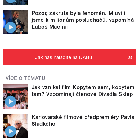
Pozor, zákruta byla fenomén. Mluvili
jsme k milionům posluchačů, vzpomíná
Luboš Machaj
Jak nás naladíte na DABu
VÍCE O TÉMATU
Jak vznikal film Kopytem sem, kopytem
tam? Vzpomínají členové Divadla Sklep
Karlovarské filmové předpremiéry Pavla
Sladkého