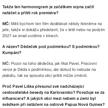
Takže ten harmonogram je začátkem srpna začít
natáčet a příští rok premiéra?
MČ:
Měli bychom ten film dodělávat někdy řekněme na
jaře, takže si dokážu představit, že v létě nebo na podzim
2027 se snad uvidíme v kinech.
A název? Dědeček pod podmínkou? S podmínkou?
Kumpáni?
MČ:
Pozor na toho dědečka, jak říkal Pavel. P
racovní
verze je Děda s podmínkou, ale dokud to nebude na
plakátu, tak se spousta věcí ještě může změnit.
Proč Pavel Liška přesunul své nadcházející
cestovatelské besedy na Karlovarsko? Považuje se za
influencera? A jakých věcí mezi nebem a zemí byl
svědkem při natáčení na ostrově Papua Nová Guinea?