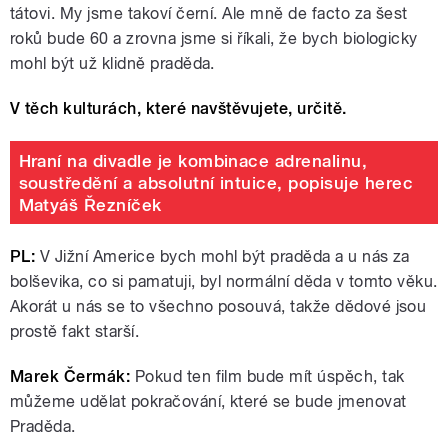
tátovi. My jsme takoví černí. Ale mně de facto za šest
roků bude 60 a zrovna jsme si říkali, že bych biologicky
mohl být už klidně praděda.
V těch kulturách, které navštěvujete, určitě.
Hraní na divadle je kombinace adrenalinu,
soustředění a absolutní intuice, popisuje herec
Matyáš Řezníček
PL:
V Jižní Americe bych mohl být praděda a u nás za
bolševika, co si pamatuji, byl normální děda v tomto věku.
Akorát u nás se to všechno posouvá, takže dědové jsou
prostě fakt starší.
Marek Čermák:
Pokud ten film bude mít úspěch, tak
můžeme udělat pokračování, které se bude jmenovat
Praděda.