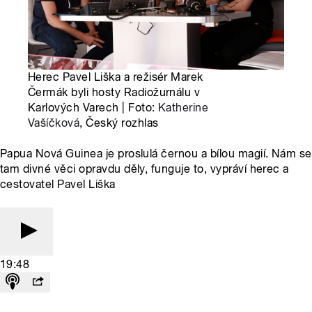
Herec Pavel Liška a režisér Marek
Čermák byli hosty Radiožurnálu v
Karlových Varech | Foto:
Katherine
Vašíčková
, Český rozhlas
Papua Nová Guinea je proslulá černou a bílou magií. Nám se
tam divné věci opravdu děly, funguje to, vypráví herec a
cestovatel Pavel Liška
19:48