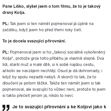
Pane Liško, slyšel jsem o tom filmu, že to je takový
drsný Kolja.
PL:
Tak jsem si ten námět pojmenoval já úplně na
začátku, když jsem ho před třemi roky četl.
To je docela svazující přirovnání.
PL:
Pojmenoval jsem si ho „takový sociálně vykořeněný
Kolja“, protože gros toho příběhu je vlastně stejné. Dva
lidi, starší muž a malé dítě, si k sobě najdou cestu,
ačkoliv se navzájem nechtějí. Osud je dá dohromady, i
když by spolu nejradši nebyli. A skončí to tak, že to
dloučení je potom těžké. Takže ten námět jsem si tak
pojmenoval, ale svazující to vůbec není, protože to jsem
si takto přečetl jenom já, nikdo to neví.
Je to svazující přirovnání a ke Koljovi jako k