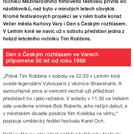
ročníku Mezinárodního filmového festivalu přivítá víc
návštěvníků, než bylo v minulých letech obvyklé.
Kromě festivalových projekcí se v něm bude konat
Večer města Karlovy Vary i Den s Českým rozhlasem.
V Letním kině se navíc už v sobotu představí jedna z
hvězd letošního ročníku Tim Robbins.
Den s Českým rozhlasem ve Varech
připomene 50 let od roku 1968
„Právě Tim Robbins v sobotu ve 22:30 v Letním kině
uvede legendární Vykoupení z věznice Shawshank. A
samozřejmě jsme si nemohli nechat ujít příležitost
představit ho i jako režiséra. V sobotu v 11:30 ve Velkém
sále uvedeme snímek Bob Roberts, jeho režijní debut, a
v městském divadle posléze film Kolébka ve větru,“
popisuje umělecký ředitel festivalu Karel Och.