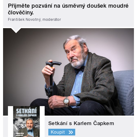
Přijměte pozvání na úsměvný doušek moudré
člověčiny.
František Novotný, moderátor
Setkání s Karlem Čapkem
Koupit