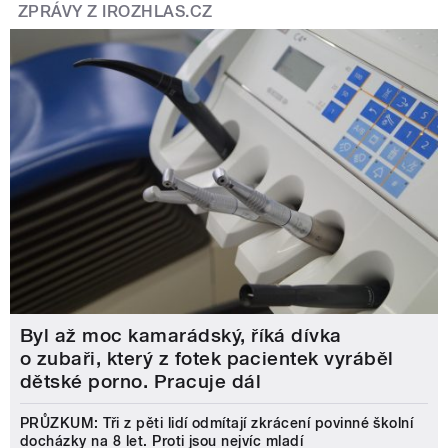
ZPRÁVY Z IROZHLAS.CZ
Byl až moc kamarádský, říká dívka
o zubaři, který z fotek pacientek vyráběl
dětské porno. Pracuje dál
PRŮZKUM: Tři z pěti lidí odmítají zkrácení povinné školní
docházky na 8 let. Proti jsou nejvíc mladí