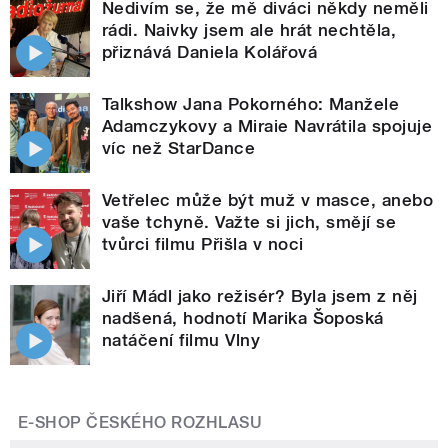
Nedivím se, že mě diváci někdy neměli
rádi. Naivky jsem ale hrát nechtěla,
přiznává Daniela Kolářová
Talkshow Jana Pokorného: Manžele
Adamczykovy a Miraie Navrátila spojuje
víc než StarDance
Vetřelec může být muž v masce, anebo
vaše tchyně. Važte si jich, smějí se
tvůrci filmu Přišla v noci
Jiří Mádl jako režisér? Byla jsem z něj
nadšená, hodnotí Marika Šoposká
natáčení filmu Vlny
E-SHOP ČESKÉHO ROZHLASU