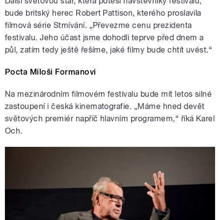
Další světovou star, která potěší návštěvníky festivalu,
bude britský herec Robert Pattison, kterého proslavila
filmová série Stmívání. „Převezme cenu prezidenta
festivalu. Jeho účast jsme dohodli teprve před dnem a
půl, zatím tedy ještě řešíme, jaké filmy bude chtít uvést.“
Pocta Miloši Formanovi
Na mezinárodním filmovém festivalu bude mít letos silné
zastoupení i česká kinematografie. „Máme hned devět
světových premiér napříč hlavním programem,“ říká Karel
Och.