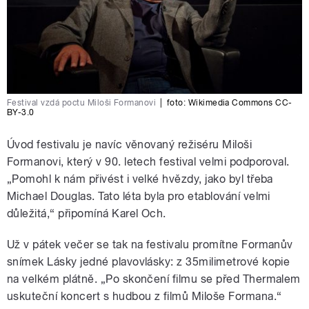
Festival vzdá poctu Miloši Formanovi
|
foto:
Wikimedia Commons CC-
BY-3.0
Úvod festivalu je navíc věnovaný režiséru Miloši
Formanovi, který v 90. letech festival velmi podporoval.
„Pomohl k nám přivést i velké hvězdy, jako byl třeba
Michael Douglas. Tato léta byla pro etablování velmi
důležitá,“ připomíná Karel Och.
Už v pátek večer se tak na festivalu promítne Formanův
snímek Lásky jedné plavovlásky: z 35milimetrové kopie
na velkém plátně. „Po skončení filmu se před Thermalem
uskuteční koncert s hudbou z filmů Miloše Formana.“