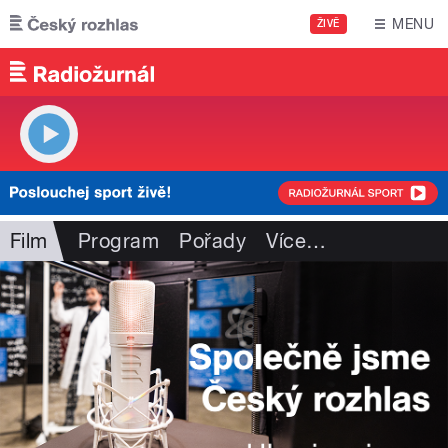
Přejít k hlavnímu obsahu
MENU
ŽIVĚ
Film
Program
Pořady
Více
…